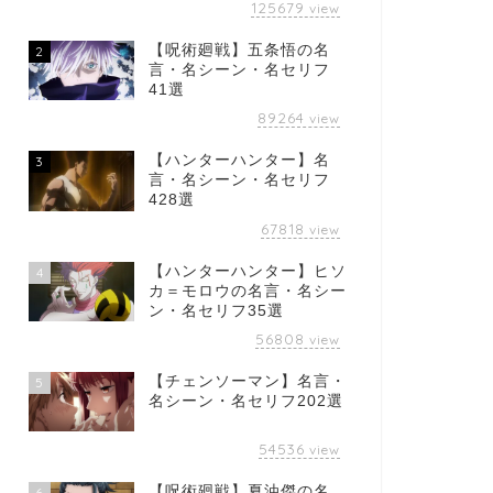
125679
view
【呪術廻戦】五条悟の名
2
言・名シーン・名セリフ
41選
89264
view
【ハンターハンター】名
3
言・名シーン・名セリフ
428選
67818
view
【ハンターハンター】ヒソ
4
カ＝モロウの名言・名シー
ン・名セリフ35選
56808
view
【チェンソーマン】名言・
5
名シーン・名セリフ202選
54536
view
【呪術廻戦】夏油傑の名
6