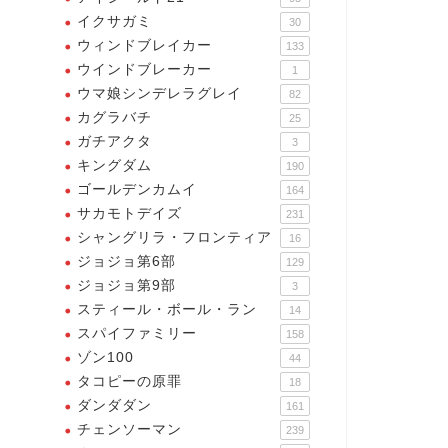
イクサガミ
30
ウィンドブレイカー
133
ウインドブレーカー
1
ウマ娘シンデレラグレイ
82
カグラバチ
25
ガチアクタ
3
キングダム
190
ゴールデンカムイ
164
サカモトデイズ
231
シャングリラ・フロンティア
16
ジョジョ第6部
129
ジョジョ第9部
3
スティール・ボール・ラン
14
スパイファミリー
158
ゾン100
44
タコピーの原罪
18
ダンダダン
161
チェンソーマン
239