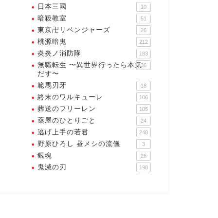
日本三國
10
暗殺教室
51
東京卍リベンジャーズ
26
桃源暗鬼
212
炎炎ノ消防隊
183
無職転生 〜異世界行ったら本気
36
だす〜
範馬刃牙
18
終末のワルキューレ
106
葬送のフリーレン
105
薬屋のひとりごと
24
逃げ上手の若君
248
野原ひろし 昼メシの流儀
3
銀魂
26
鬼滅の刃
198