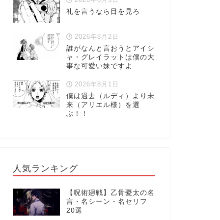
礼を言うなら目を見ろ
2026年8月2日
誰がなんと言おうとアイシ
ャ・グレイラットは僕の大
事な可愛い妹ですよ
2026年8月1日
僕は過去（ルディ）より未
来（アリエル様）を選
ぶ！！
人気ランキング
【呪術廻戦】乙骨憂太の名
1
言・名シーン・名セリフ
20選