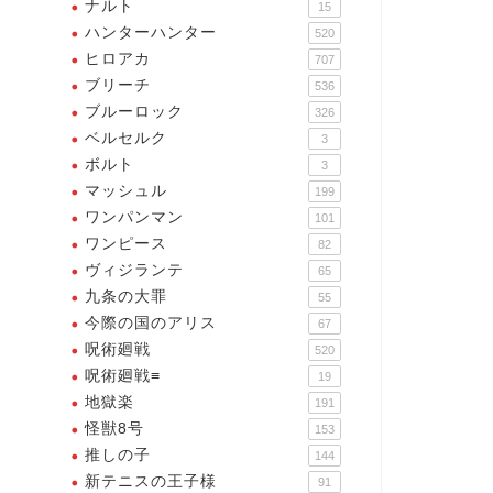
ナルト
15
ハンターハンター
520
ヒロアカ
707
ブリーチ
536
ブルーロック
326
ベルセルク
3
ボルト
ンパンマン
ワンパンマン
3
マッシュル
199
ワンパンマン
101
ワンピース
82
ヴィジランテ
65
九条の大罪
55
トミック斬
ゾンビマンの名言・名シーン・
今際の国のアリス
67
名セリフ3選
呪術廻戦
520
呪術廻戦≡
19
2025年11月6日
2025年11月5
地獄楽
191
怪獣8号
153
推しの子
144
新テニスの王子様
91