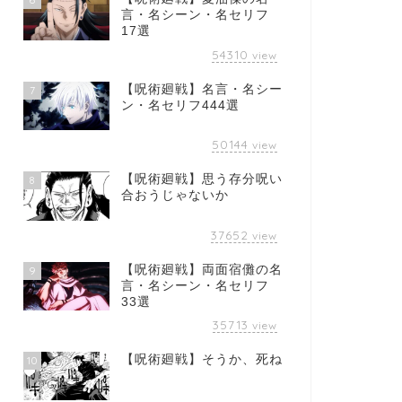
言・名シーン・名セリフ
17選
54310
view
【呪術廻戦】名言・名シー
7
ン・名セリフ444選
50144
view
【呪術廻戦】思う存分呪い
8
合おうじゃないか
37652
view
【呪術廻戦】両面宿儺の名
9
言・名シーン・名セリフ
33選
35713
view
【呪術廻戦】そうか、死ね
10