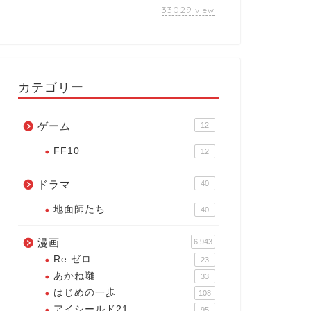
33029
view
カテゴリー
ゲーム
12
FF10
12
ドラマ
40
地面師たち
40
漫画
6,943
Re:ゼロ
23
あかね囃
33
はじめの一歩
108
アイシールド21
95