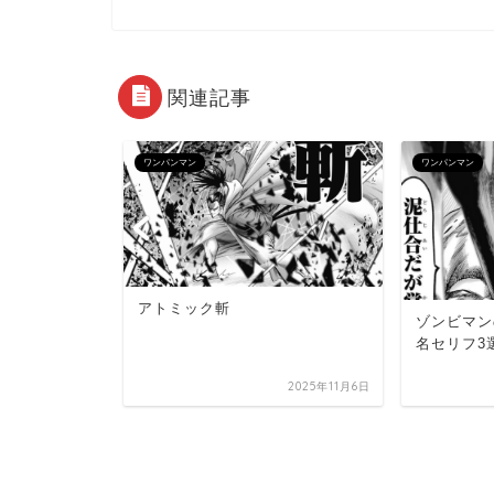
関連記事
ワンパンマン
ワンパンマン
アトミック斬
ゾンビマン
名セリフ3
2025年11月6日
、ヒーロー