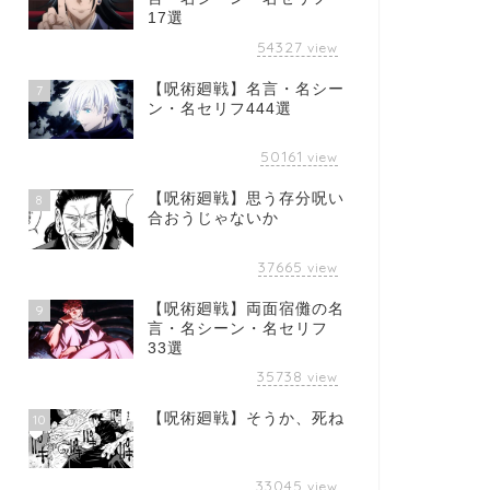
17選
54327
view
【呪術廻戦】名言・名シー
7
ン・名セリフ444選
50161
view
【呪術廻戦】思う存分呪い
8
合おうじゃないか
37665
view
【呪術廻戦】両面宿儺の名
9
言・名シーン・名セリフ
33選
35738
view
【呪術廻戦】そうか、死ね
10
33045
view