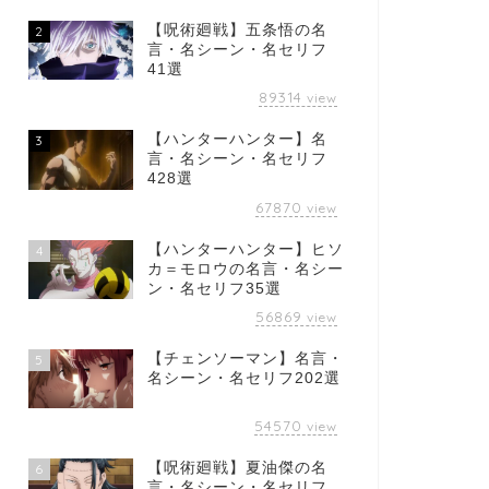
【呪術廻戦】五条悟の名
2
言・名シーン・名セリフ
41選
89314
view
【ハンターハンター】名
3
言・名シーン・名セリフ
428選
67870
view
【ハンターハンター】ヒソ
4
カ＝モロウの名言・名シー
ン・名セリフ35選
56869
view
【チェンソーマン】名言・
5
名シーン・名セリフ202選
54570
view
【呪術廻戦】夏油傑の名
6
言・名シーン・名セリフ