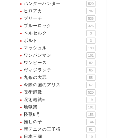
ハンターハンター
520
ヒロアカ
707
ブリーチ
536
ンターハンター
ハンターハンター
ブルーロック
326
ベルセルク
3
ボルト
3
マッシュル
199
ハンターハンター】容赦しな
ワンパンマン
101
ていいから、遠慮なく倒せる
ワンピース
82
【ハンターハンター】負け
ヴィジランテ
65
た・・・完全に・・・
九条の大罪
55
2024年1月21日
2024年2月14
今際の国のアリス
67
呪術廻戦
520
呪術廻戦≡
19
地獄楽
191
怪獣8号
153
推しの子
144
新テニスの王子様
91
日本三國
10