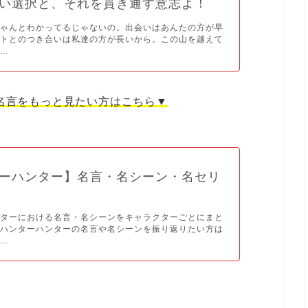
い選択と、それを貫き通す意志よ！
ちゃんとわかってるじゃないの。出会いはあんたの方が早
イトとのつき合いは私達の方が長いから。この山を越えて
..
名言をもっと見たい方はこちら▼
ーハンター】名言・名シーン・名セリ
ンターにおける名言・名シーンをキャラクターごとにまと
。ハンターハンターの名言や名シーンを振り返りたい方は
..