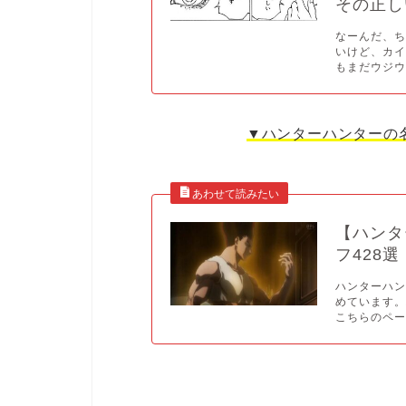
その正し
なーんだ、
いけど、カ
もまだウジウ.
▼ハンターハンターの
【ハンタ
フ428選
ハンターハ
めています
こちらのペー.