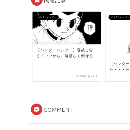
関連記事
ハンターハンター
ハンターハンター
】なぜ
がありゃオ
った！！
【ハンターハンター】容赦しな
くていいから、遠慮なく倒せる
【ハンター
た・・・完
2022年11月2日
2024年1月21日
COMMENT