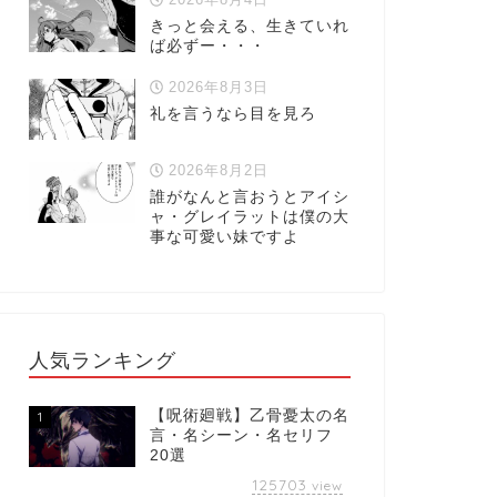
きっと会える、生きていれ
ば必ずー・・・
2026年8月3日
礼を言うなら目を見ろ
2026年8月2日
誰がなんと言おうとアイシ
ャ・グレイラットは僕の大
事な可愛い妹ですよ
人気ランキング
【呪術廻戦】乙骨憂太の名
1
言・名シーン・名セリフ
20選
125703
view