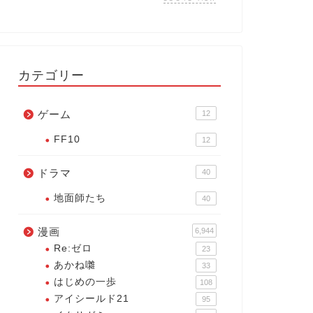
カテゴリー
ゲーム
12
FF10
12
ドラマ
40
地面師たち
40
漫画
6,944
Re:ゼロ
23
あかね囃
33
はじめの一歩
108
アイシールド21
95