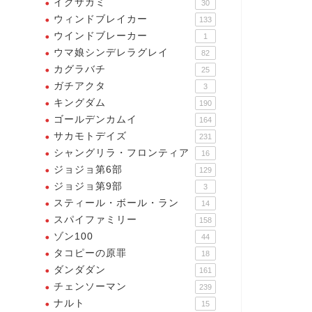
イクサガミ
30
ウィンドブレイカー
133
ウインドブレーカー
1
ウマ娘シンデレラグレイ
82
カグラバチ
25
ガチアクタ
3
キングダム
190
ゴールデンカムイ
164
サカモトデイズ
231
シャングリラ・フロンティア
16
ジョジョ第6部
129
ジョジョ第9部
3
スティール・ボール・ラン
14
スパイファミリー
158
ゾン100
44
タコピーの原罪
18
ダンダダン
161
チェンソーマン
239
ナルト
15