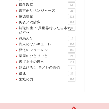
暗殺教室
51
東京卍リベンジャーズ
26
桃源暗鬼
212
炎炎ノ消防隊
183
無職転生 〜異世界行ったら本気
37
だす〜
範馬刃牙
18
終末のワルキューレ
106
葬送のフリーレン
105
薬屋のひとりごと
24
逃げ上手の若君
248
野原ひろし 昼メシの流儀
3
銀魂
26
鬼滅の刃
198