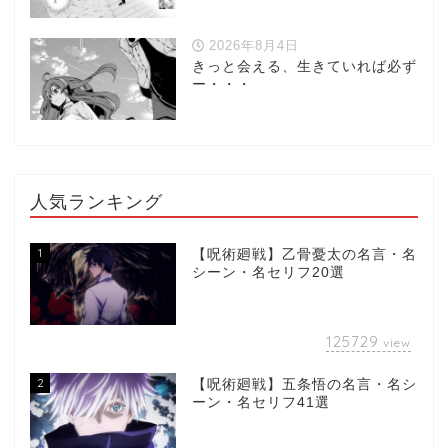
2026年8月4日
きっと会える、生きていれば必ず
ー・・・
人気ランキング
1
【呪術廻戦】乙骨憂太の名言・名
シーン・名セリフ20選
125729
view
2
【呪術廻戦】五条悟の名言・名シ
ーン・名セリフ41選