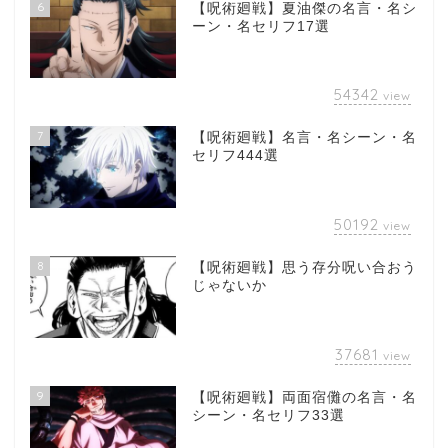
6
【呪術廻戦】夏油傑の名言・名シ
ーン・名セリフ17選
54342
view
7
【呪術廻戦】名言・名シーン・名
セリフ444選
50192
view
8
【呪術廻戦】思う存分呪い合おう
じゃないか
37681
view
9
【呪術廻戦】両面宿儺の名言・名
シーン・名セリフ33選