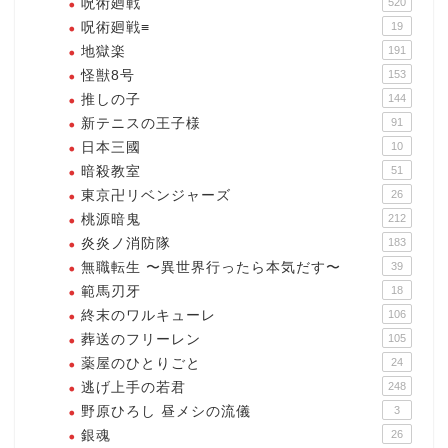
呪術廻戦
520
呪術廻戦≡
19
地獄楽
191
怪獣8号
153
推しの子
144
新テニスの王子様
91
日本三國
10
暗殺教室
51
東京卍リベンジャーズ
26
桃源暗鬼
212
炎炎ノ消防隊
183
無職転生 〜異世界行ったら本気だす〜
39
範馬刃牙
18
終末のワルキューレ
106
葬送のフリーレン
105
薬屋のひとりごと
24
逃げ上手の若君
248
野原ひろし 昼メシの流儀
3
銀魂
26