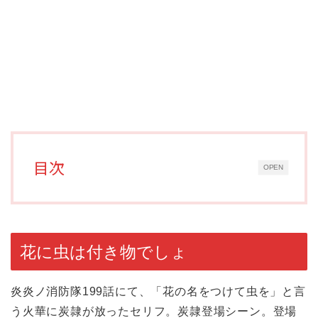
目次
OPEN
花に虫は付き物でしょ
炎炎ノ消防隊199話にて、「花の名をつけて虫を」と言
う火華に炭隷が放ったセリフ。炭隷登場シーン。登場