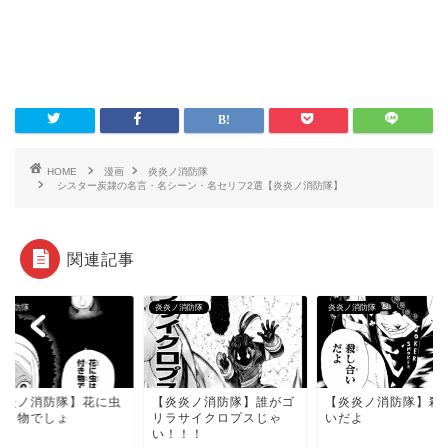
HOME
漫画
炎炎ノ消防隊
シスター炭隷の名言・名シーン・名セリフ2選【炎炎ノ消防隊】
関連記事
ノ消防隊
炎炎ノ消防隊
炎炎ノ消防隊
炎炎ノ消防隊】花に虫
【炎炎ノ消防隊】誰がゴ
【炎炎ノ消防隊】殺
付き物でしょ
リラサイクロプスじゃ
いだよ
い！！！