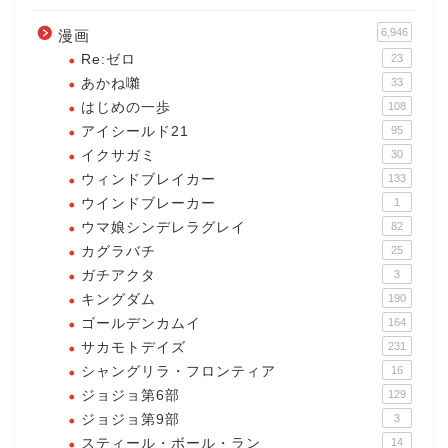
6,946
漫画
Re:ゼロ
23
あかね囃
33
はじめの一歩
108
アイシールド21
95
イクサガミ
30
ウィンドブレイカー
133
ウインドブレーカー
1
ウマ娘シンデレラグレイ
82
カグラバチ
25
ガチアクタ
3
キングダム
190
ゴールデンカムイ
164
サカモトデイズ
231
シャングリラ・フロンティア
16
ジョジョ第6部
129
ジョジョ第9部
3
スティール・ボール・ラン
14