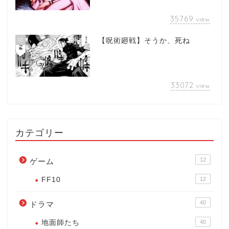
35769
view
10
【呪術廻戦】そうか、死ね
33072
view
カテゴリー
12
ゲーム
FF10
12
40
ドラマ
地面師たち
40