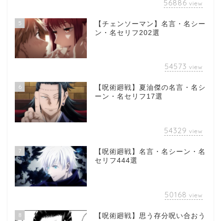
56886
view
5
【チェンソーマン】名言・名シー
ン・名セリフ202選
54573
view
6
【呪術廻戦】夏油傑の名言・名シ
ーン・名セリフ17選
54329
view
7
【呪術廻戦】名言・名シーン・名
セリフ444選
50168
view
8
【呪術廻戦】思う存分呪い合おう