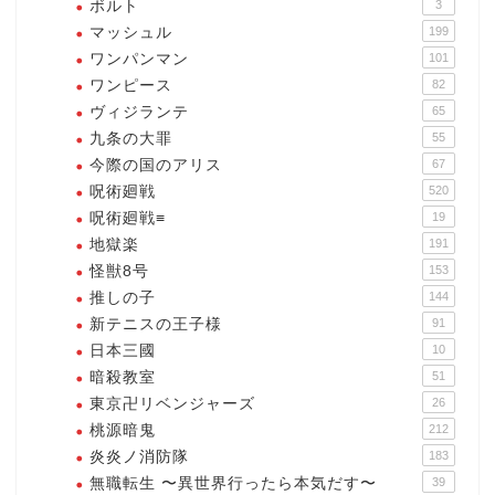
ボルト
3
マッシュル
199
ワンパンマン
101
ワンピース
82
ヴィジランテ
65
九条の大罪
55
今際の国のアリス
67
呪術廻戦
520
呪術廻戦≡
19
地獄楽
191
怪獣8号
153
推しの子
144
新テニスの王子様
91
日本三國
10
暗殺教室
51
東京卍リベンジャーズ
26
桃源暗鬼
212
炎炎ノ消防隊
183
無職転生 〜異世界行ったら本気だす〜
39