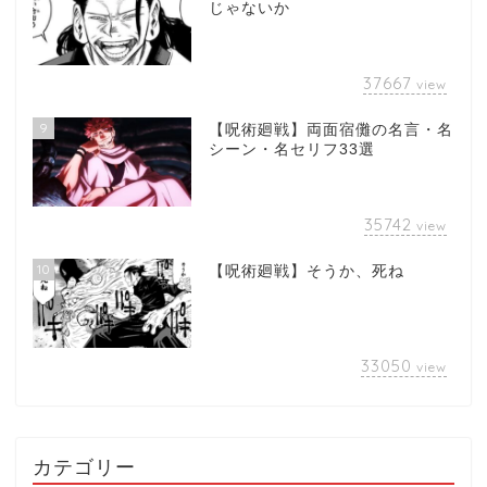
じゃないか
37667
view
9
【呪術廻戦】両面宿儺の名言・名
シーン・名セリフ33選
35742
view
10
【呪術廻戦】そうか、死ね
33050
view
カテゴリー