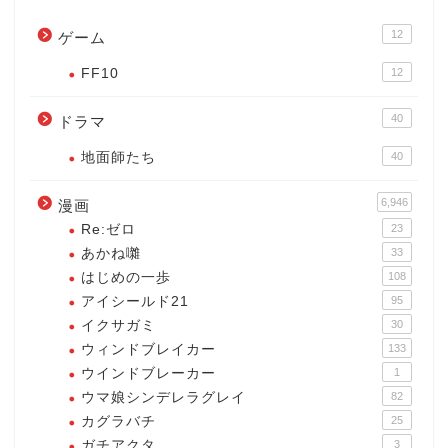
12
ゲーム
FF10
12
40
ドラマ
地面師たち
40
6,946
漫画
Re:ゼロ
23
あかね囃
33
はじめの一歩
108
アイシールド21
95
イクサガミ
30
ウィンドブレイカー
133
ウインドブレーカー
1
ウマ娘シンデレラグレイ
82
カグラバチ
25
ガチアクタ
3