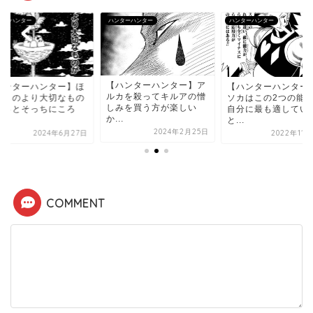
ターハンター
ハンターハンター
ハンターハンター
【ハンターハンター】ア
ハンターハンター】ほ
【ハンターハンター
ルカを殺ってキルアの憎
いものより大切なもの
ソカはこの2つの能
しみを買う方が楽しい
きっとそっちにころ
自分に最も適してい
か...
.
と...
2024年2月25日
2024年6月27日
2022年11
COMMENT