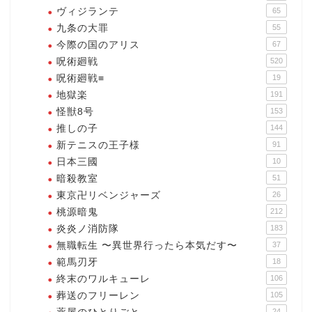
ヴィジランテ
65
九条の大罪
55
今際の国のアリス
67
呪術廻戦
520
呪術廻戦≡
19
地獄楽
191
怪獣8号
153
推しの子
144
新テニスの王子様
91
日本三國
10
暗殺教室
51
東京卍リベンジャーズ
26
桃源暗鬼
212
炎炎ノ消防隊
183
無職転生 〜異世界行ったら本気だす〜
37
範馬刃牙
18
終末のワルキューレ
106
葬送のフリーレン
105
24