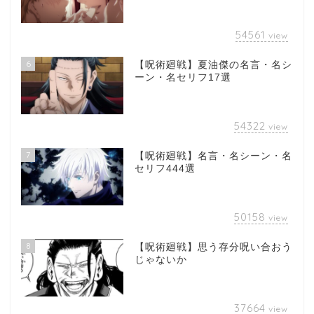
54561
view
6
【呪術廻戦】夏油傑の名言・名シ
ーン・名セリフ17選
54322
view
7
【呪術廻戦】名言・名シーン・名
セリフ444選
50158
view
8
【呪術廻戦】思う存分呪い合おう
じゃないか
37664
view