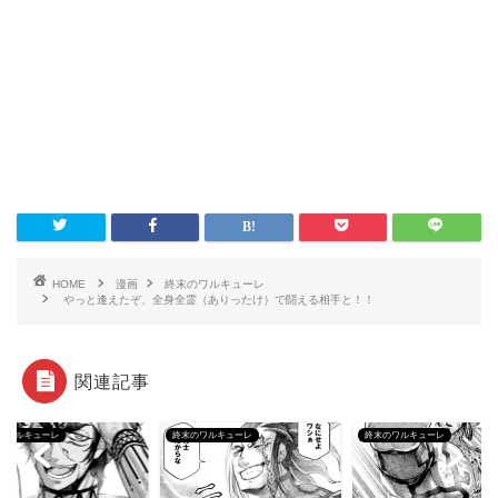
HOME
漫画
終末のワルキューレ
やっと逢えたぞ、全身全霊（ありったけ）で闘える相手と！！
関連記事
のワルキューレ
終末のワルキューレ
終末のワルキューレ