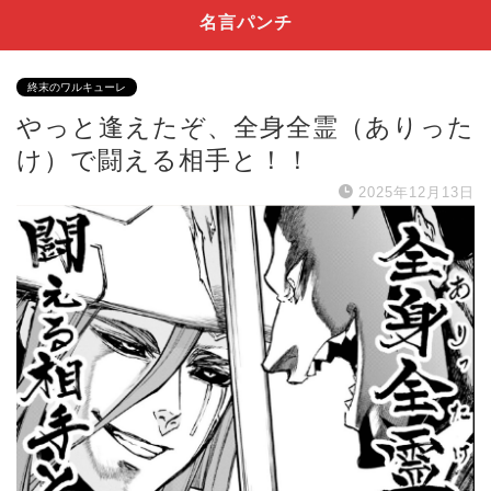
名言パンチ
終末のワルキューレ
やっと逢えたぞ、全身全霊（ありった
け）で闘える相手と！！
2025年12月13日