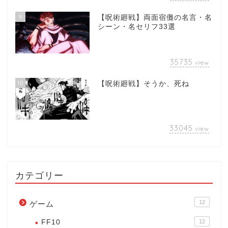
9
【呪術廻戦】両面宿儺の名言・名
シーン・名セリフ33選
35735
view
10
【呪術廻戦】そうか、死ね
33045
view
カテゴリー
12
ゲーム
FF10
12