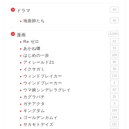
40
ドラマ
地面師たち
40
6,944
漫画
Re:ゼロ
23
あかね囃
33
はじめの一歩
108
アイシールド21
95
イクサガミ
30
ウィンドブレイカー
133
ウインドブレーカー
1
ウマ娘シンデレラグレイ
82
カグラバチ
25
ガチアクタ
3
キングダム
190
ゴールデンカムイ
164
サカモトデイズ
231