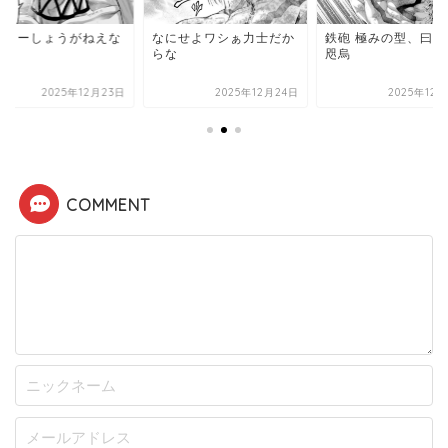
たくーしょうがねえな
なにせよワシぁ力士だか
鉄砲 極みの型、曰く
らな
咫烏
2025年12月23日
2025年12月24日
2025年12
COMMENT