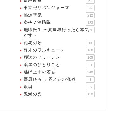
暗殺教室
51
東京卍リベンジャーズ
26
桃源暗鬼
212
炎炎ノ消防隊
183
無職転生 〜異世界行ったら本気
39
だす〜
範馬刃牙
18
終末のワルキューレ
106
葬送のフリーレン
105
薬屋のひとりごと
24
逃げ上手の若君
248
野原ひろし 昼メシの流儀
3
銀魂
26
鬼滅の刃
198