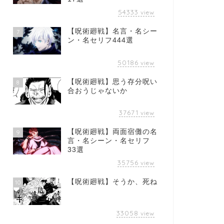
54333
view
【呪術廻戦】名言・名シー
7
ン・名セリフ444選
50186
view
【呪術廻戦】思う存分呪い
8
合おうじゃないか
37671
view
【呪術廻戦】両面宿儺の名
9
言・名シーン・名セリフ
33選
35756
view
【呪術廻戦】そうか、死ね
10
33058
view