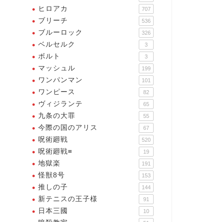
ヒロアカ
707
ブリーチ
536
ブルーロック
326
ベルセルク
3
ボルト
3
マッシュル
199
ワンパンマン
101
コピーの原罪
タコピーの原罪
ワンピース
82
ヴィジランテ
65
九条の大罪
55
今際の国のアリス
67
呪術廻戦
520
呪術廻戦≡
19
タコピーの原罪】名言・名シ
今度こそぼくが助けるっピ
地獄楽
191
ン・名セリフ13選
ー！！
怪獣8号
153
推しの子
144
2025年7月9日
2025年7月9
新テニスの王子様
91
日本三國
10