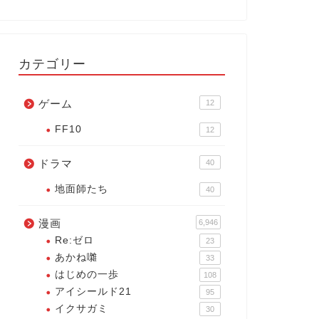
カテゴリー
ゲーム
12
FF10
12
ドラマ
40
地面師たち
40
漫画
6,946
Re:ゼロ
23
あかね囃
33
はじめの一歩
108
アイシールド21
95
イクサガミ
30