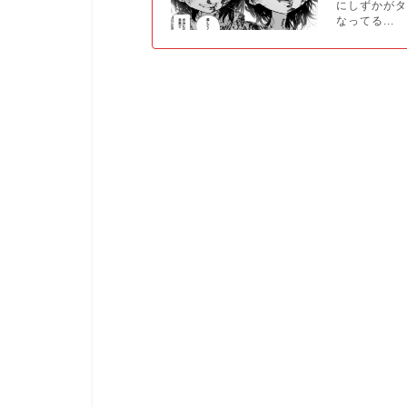
にしずかが
なってる...