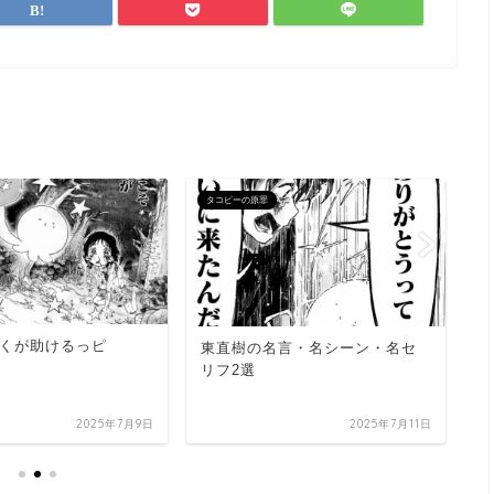
タコピーの原罪
タ
くが助けるっピ
【
東直樹の名言・名シーン・名セ
ー
リフ2選
2025年7月9日
2025年7月11日