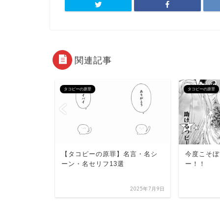
関連記事
タコピーの原罪
タコピーの原罪
【タコピーの原罪】名言・名シ
今度こそぼ
ーン・名セ
ーン・名セリフ13選
ー！！
2025年7月11日
2025年7月9日