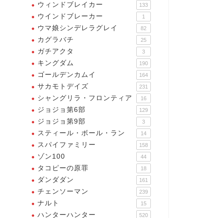
ウィンドブレイカー
133
ウインドブレーカー
1
ウマ娘シンデレラグレイ
82
カグラバチ
25
ガチアクタ
3
キングダム
190
ゴールデンカムイ
164
サカモトデイズ
231
シャングリラ・フロンティア
16
ジョジョ第6部
129
ジョジョ第9部
3
スティール・ボール・ラン
14
スパイファミリー
158
ゾン100
44
タコピーの原罪
18
ダンダダン
161
チェンソーマン
239
ナルト
15
ハンターハンター
520