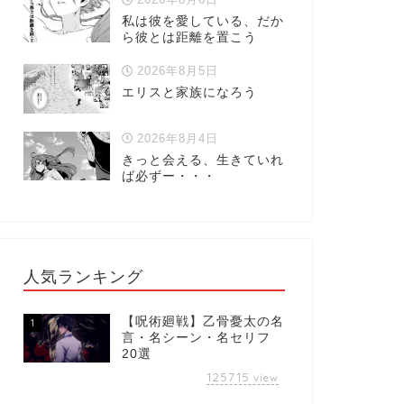
私は彼を愛している、だか
ら彼とは距離を置こう
2026年8月5日
エリスと家族になろう
2026年8月4日
きっと会える、生きていれ
ば必ずー・・・
人気ランキング
【呪術廻戦】乙骨憂太の名
1
言・名シーン・名セリフ
20選
125715
view