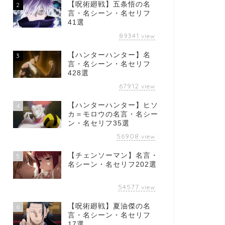
【呪術廻戦】五条悟の名
2
言・名シーン・名セリフ
41選
89341
view
【ハンターハンター】名
3
言・名シーン・名セリフ
428選
67912
view
【ハンターハンター】ヒソ
4
カ＝モロウの名言・名シー
ン・名セリフ35選
56908
view
【チェンソーマン】名言・
5
名シーン・名セリフ202選
54577
view
【呪術廻戦】夏油傑の名
6
言・名シーン・名セリフ
17選