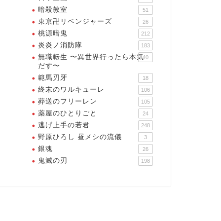
暗殺教室
51
東京卍リベンジャーズ
26
桃源暗鬼
212
炎炎ノ消防隊
183
無職転生 〜異世界行ったら本気
40
だす〜
範馬刃牙
18
終末のワルキューレ
106
葬送のフリーレン
105
薬屋のひとりごと
24
逃げ上手の若君
248
野原ひろし 昼メシの流儀
3
銀魂
26
鬼滅の刃
198