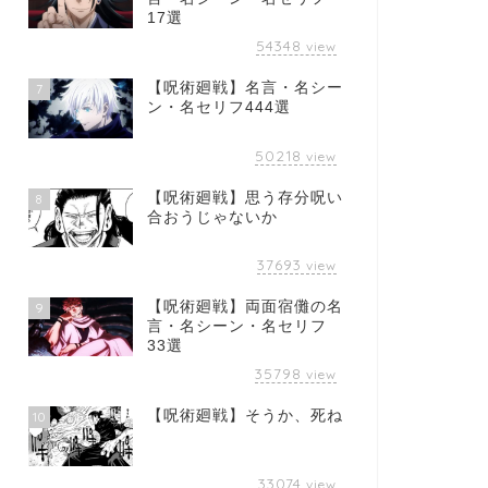
17選
54348
view
【呪術廻戦】名言・名シー
7
ン・名セリフ444選
50218
view
【呪術廻戦】思う存分呪い
8
合おうじゃないか
37693
view
【呪術廻戦】両面宿儺の名
9
言・名シーン・名セリフ
33選
35798
view
【呪術廻戦】そうか、死ね
10
33074
view