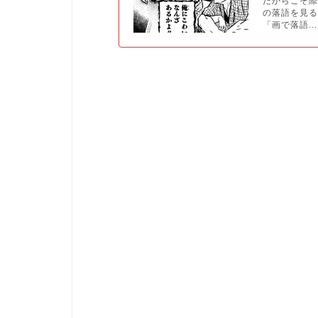
だからこそ際
の落語を見
「画で落語...