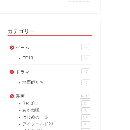
カテゴリー
ゲーム
12
FF10
12
ドラマ
40
地面師たち
40
漫画
6,947
Re:ゼロ
23
あかね囃
33
はじめの一歩
108
アイシールド21
95