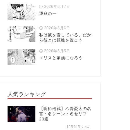
2026年8月7日
運命のー
2026年8月6日
私は彼を愛している、だか
ら彼とは距離を置こう
2026年8月5日
エリスと家族になろう
人気ランキング
【呪術廻戦】乙骨憂太の名
1
言・名シーン・名セリフ
20選
125745
view