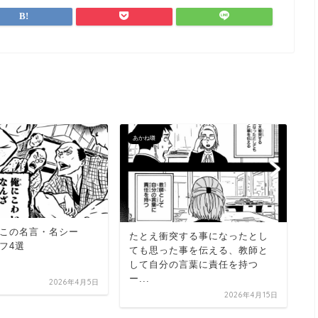
あかね囃
あ
この名言・名シー
たとえ衝突する事になったとし
フ4選
ても思った事を伝える、教師と
して自分の言葉に責任を持つ
阿
ー...
2026年4月5日
名
2026年4月15日