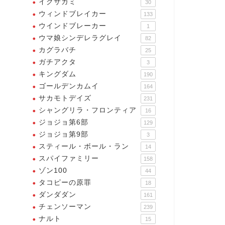
イクサガミ
30
ウィンドブレイカー
133
ウインドブレーカー
1
ウマ娘シンデレラグレイ
82
カグラバチ
25
ガチアクタ
3
キングダム
190
ゴールデンカムイ
164
サカモトデイズ
231
シャングリラ・フロンティア
16
ジョジョ第6部
129
ジョジョ第9部
3
スティール・ボール・ラン
14
スパイファミリー
158
ゾン100
44
タコピーの原罪
18
ダンダダン
161
チェンソーマン
239
ナルト
15