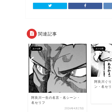
関連記事
あかね囃
あかね囃
阿良川ぐり
なったとし
ン・名セリ
る、教師と
任を持つ
阿良川一生の名言・名シーン・
名セリフ
2026年4月15日
2026年4月23日