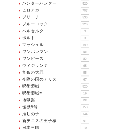
ハンターハンター
520
ヒロアカ
707
ブリーチ
536
ブルーロック
326
ベルセルク
3
ボルト
3
マッシュル
199
ワンパンマン
101
かね囃
あかね囃
ワンピース
82
ヴィジランテ
65
九条の大罪
55
今際の国のアリス
67
呪術廻戦
520
呪術廻戦≡
19
阿良川ぐりこの名言・名シー
ン・名セリフ4選
地獄楽
191
怪獣8号
153
良川一生の名言・名シーン・
推しの子
144
2026年4月5
セリフ
新テニスの王子様
91
2026年4月23日
日本三國
10