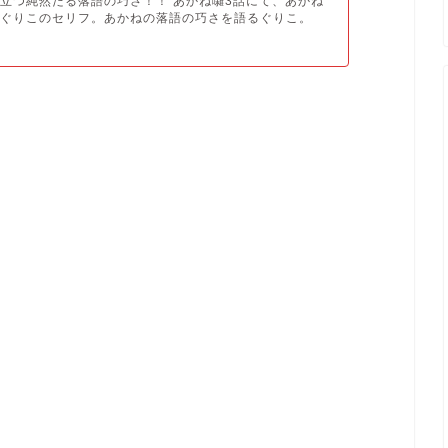
立つ純然たる落語の巧さ！！ あかね囃3話にて、あかね
るぐりこのセリフ。あかねの落語の巧さを語るぐりこ。