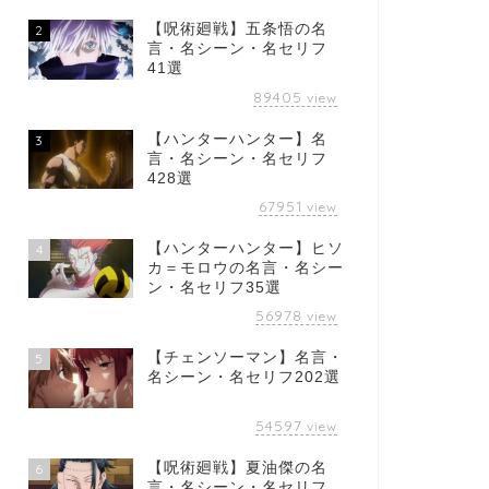
【呪術廻戦】五条悟の名
2
言・名シーン・名セリフ
41選
89405
view
【ハンターハンター】名
3
言・名シーン・名セリフ
428選
67951
view
【ハンターハンター】ヒソ
4
カ＝モロウの名言・名シー
ン・名セリフ35選
56978
view
【チェンソーマン】名言・
5
名シーン・名セリフ202選
54597
view
【呪術廻戦】夏油傑の名
6
言・名シーン・名セリフ