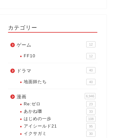
カテゴリー
ゲーム
12
FF10
12
ドラマ
40
地面師たち
40
漫画
6,946
Re:ゼロ
23
あかね囃
33
はじめの一歩
108
アイシールド21
95
イクサガミ
30