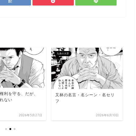
九条の大罪
九
権利を守る、だが、
又林の名言・名シーン・名セリ
れない
フ
壬
セ
2026年5月27日
2026年6月10日