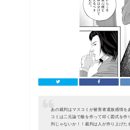
あの裁判はマスコミが被害者遺族感情を
コミは二元論で敵を作って叩く図式を作
判じゃないか！！裁判は人が作り上げた