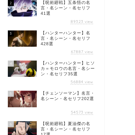
【呪術廻戦】五条悟の名
2
言・名シーン・名セリフ
41選
89323
view
【ハンターハンター】名
3
言・名シーン・名セリフ
428選
67887
view
【ハンターハンター】ヒソ
4
カ＝モロウの名言・名シー
ン・名セリフ35選
56884
view
【チェンソーマン】名言・
5
名シーン・名セリフ202選
54573
view
【呪術廻戦】夏油傑の名
6
言・名シーン・名セリフ
17選