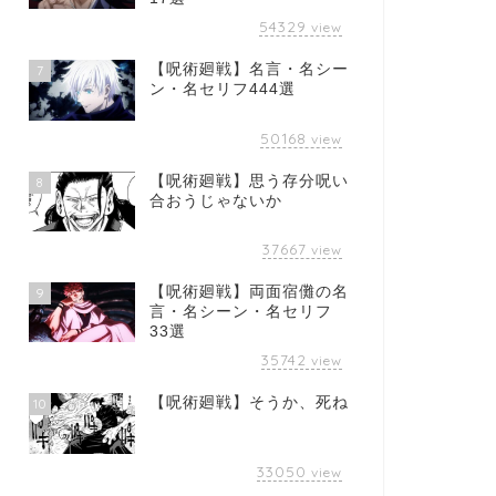
54329
view
【呪術廻戦】名言・名シー
7
ン・名セリフ444選
50168
view
【呪術廻戦】思う存分呪い
8
合おうじゃないか
37667
view
【呪術廻戦】両面宿儺の名
9
言・名シーン・名セリフ
33選
35742
view
【呪術廻戦】そうか、死ね
10
33050
view