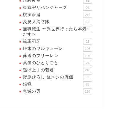
暗殺教室
51
東京卍リベンジャーズ
26
桃源暗鬼
212
炎炎ノ消防隊
183
無職転生 〜異世界行ったら本気
39
だす〜
範馬刃牙
18
終末のワルキューレ
106
葬送のフリーレン
105
薬屋のひとりごと
24
逃げ上手の若君
248
野原ひろし 昼メシの流儀
3
銀魂
26
鬼滅の刃
198