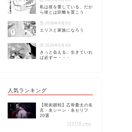
私は彼を愛している、だか
ら彼とは距離を置こう
2026年8月5日
エリスと家族になろう
2026年8月4日
きっと会える、生きていれ
ば必ずー・・・
人気ランキング
【呪術廻戦】乙骨憂太の名
1
言・名シーン・名セリフ
20選
125710
view