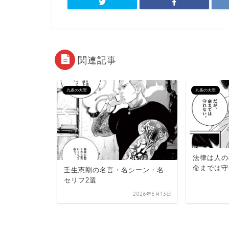
関連記事
九条の大罪
九条の大罪
法律は人の
ン・名セリ
命までは守
壬生憲剛の名言・名シーン・名
セリフ2選
2026年6月10日
2026年6月13日