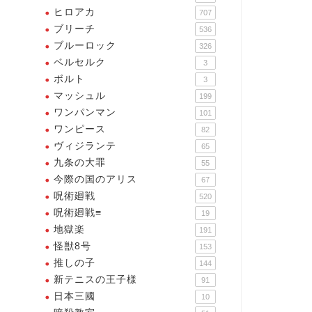
ヒロアカ
707
ブリーチ
536
ブルーロック
326
ベルセルク
3
ボルト
3
マッシュル
199
ワンパンマン
101
条の大罪
九条の大罪
ワンピース
82
ヴィジランテ
65
九条の大罪
55
今際の国のアリス
67
呪術廻戦
520
呪術廻戦≡
19
法律は人の権利を守る、だが、
命までは守れない
地獄楽
191
生憲剛の名言・名シーン・名
リフ2選
怪獣8号
153
推しの子
144
2026年6月13日
2026年5月27
新テニスの王子様
91
日本三國
10