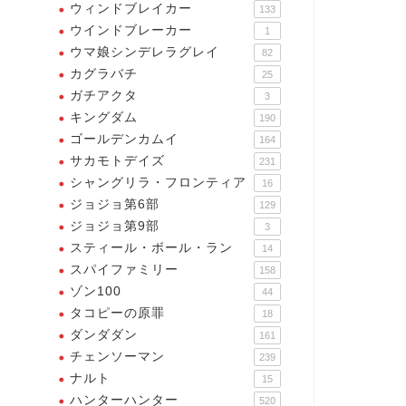
ウィンドブレイカー
133
ウインドブレーカー
1
ウマ娘シンデレラグレイ
82
カグラバチ
25
ガチアクタ
3
キングダム
190
ゴールデンカムイ
164
サカモトデイズ
231
シャングリラ・フロンティア
16
ジョジョ第6部
129
ジョジョ第9部
3
スティール・ボール・ラン
14
スパイファミリー
158
ゾン100
44
タコピーの原罪
18
ダンダダン
161
チェンソーマン
239
ナルト
15
ハンターハンター
520