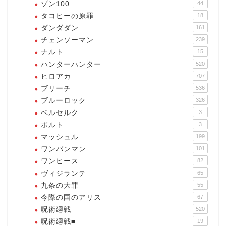
ゾン100
44
タコピーの原罪
18
ダンダダン
161
チェンソーマン
239
ナルト
15
ハンターハンター
520
ヒロアカ
707
ブリーチ
536
ブルーロック
326
ベルセルク
3
ボルト
3
マッシュル
199
ワンパンマン
101
ワンピース
82
ヴィジランテ
65
九条の大罪
55
今際の国のアリス
67
呪術廻戦
520
呪術廻戦≡
19