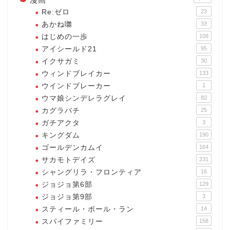
Re:ゼロ
23
あかね囃
33
はじめの一歩
108
アイシールド21
95
イクサガミ
30
ウィンドブレイカー
133
ウインドブレーカー
1
ウマ娘シンデレラグレイ
82
カグラバチ
25
ガチアクタ
3
キングダム
190
ゴールデンカムイ
164
サカモトデイズ
231
シャングリラ・フロンティア
16
ジョジョ第6部
129
ジョジョ第9部
3
スティール・ボール・ラン
14
スパイファミリー
158