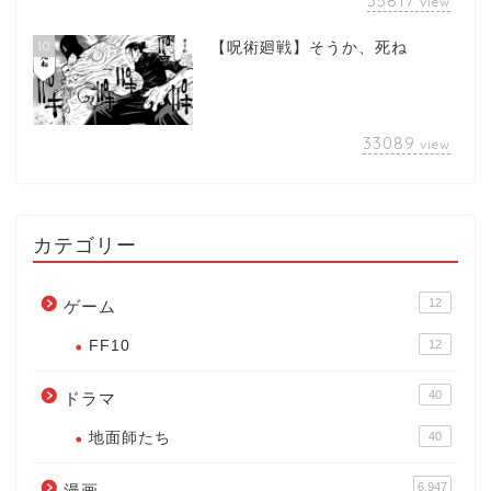
35817
view
10
【呪術廻戦】そうか、死ね
33089
view
カテゴリー
12
ゲーム
FF10
12
40
ドラマ
地面師たち
40
6,947
漫画