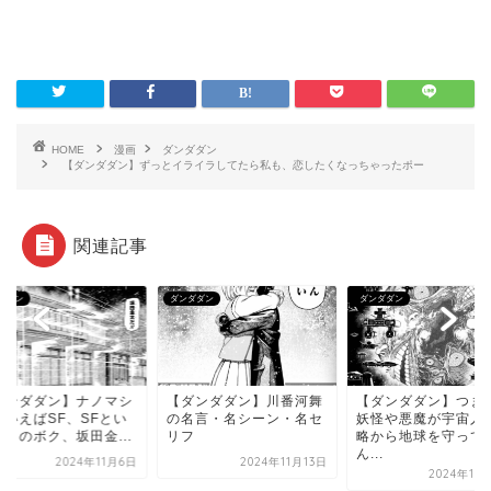
HOME
漫画
ダンダダン
【ダンダダン】ずっとイライラしてたら私も、恋したくなっちゃったポー
関連記事
ダダン
ダンダダン
ダンダダン
ダンダダン】ナノマシ
【ダンダダン】川番河舞
【ダンダダン】つま
といえばSF、SFとい
の名言・名シーン・名セ
妖怪や悪魔が宇宙人
ばこのボク、坂田金...
リフ
略から地球を守って
ん...
2024年11月6日
2024年11月13日
2024年10