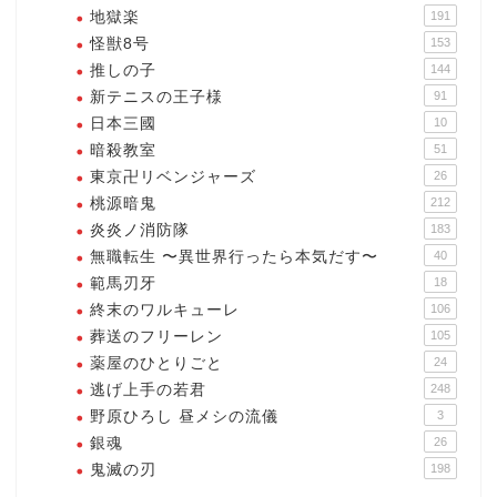
地獄楽
191
怪獣8号
153
推しの子
144
新テニスの王子様
91
日本三國
10
暗殺教室
51
東京卍リベンジャーズ
26
桃源暗鬼
212
炎炎ノ消防隊
183
無職転生 〜異世界行ったら本気だす〜
40
範馬刃牙
18
終末のワルキューレ
106
葬送のフリーレン
105
薬屋のひとりごと
24
逃げ上手の若君
248
野原ひろし 昼メシの流儀
3
銀魂
26
鬼滅の刃
198