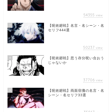
54355
view
7
【呪術廻戦】名言・名シーン・名
セリフ444選
50237
view
8
【呪術廻戦】思う存分呪い合おう
じゃないか
37706
view
9
【呪術廻戦】両面宿儺の名言・名
シーン・名セリフ33選