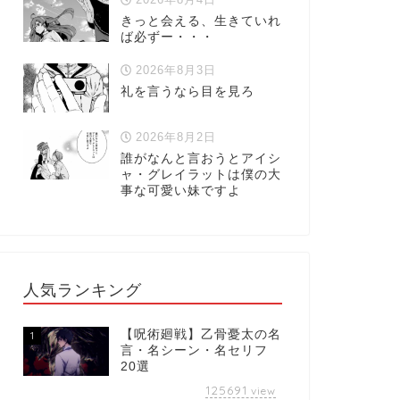
きっと会える、生きていれ
ば必ずー・・・
2026年8月3日
礼を言うなら目を見ろ
2026年8月2日
誰がなんと言おうとアイシ
ャ・グレイラットは僕の大
事な可愛い妹ですよ
人気ランキング
【呪術廻戦】乙骨憂太の名
1
言・名シーン・名セリフ
20選
125691
view