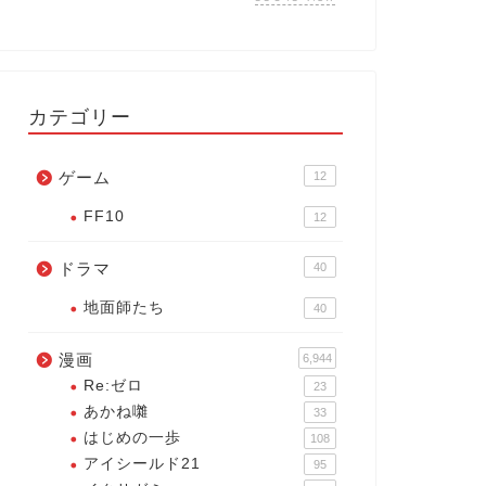
カテゴリー
ゲーム
12
FF10
12
ドラマ
40
地面師たち
40
漫画
6,944
Re:ゼロ
23
あかね囃
33
はじめの一歩
108
アイシールド21
95