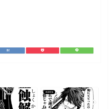
桃源暗鬼
桃