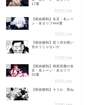
17選
54320
view
【呪術廻戦】名言・名シー
7
ン・名セリフ444選
50153
view
【呪術廻戦】思う存分呪い
8
合おうじゃないか
37660
view
【呪術廻戦】両面宿儺の名
9
言・名シーン・名セリフ
33選
35730
view
【呪術廻戦】そうか、死ね
10
33043
view