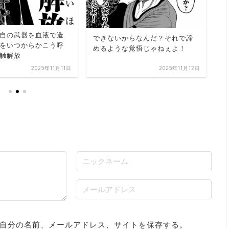
慎
自の武器を血液で造
できないからなんだ？それで諦
む
をいつからかこう呼
めるような覚悟じゃねぇよ！
触解放
2025年11月11日
2025年11月12日
自分の名前、メールアドレス、サイトを保存する。