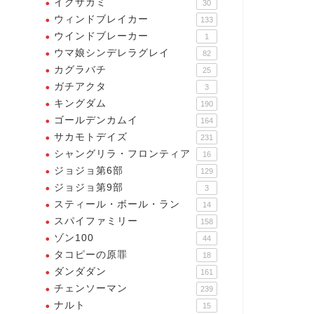
イクサガミ
30
ウィンドブレイカー
133
ウインドブレーカー
1
ウマ娘シンデレラグレイ
82
カグラバチ
25
ガチアクタ
3
キングダム
190
ゴールデンカムイ
164
サカモトデイズ
231
シャングリラ・フロンティア
16
ジョジョ第6部
129
ジョジョ第9部
3
スティール・ボール・ラン
14
スパイファミリー
158
ゾン100
44
タコピーの原罪
18
源暗鬼
桃源暗鬼
ダンダダン
161
チェンソーマン
239
ナルト
15