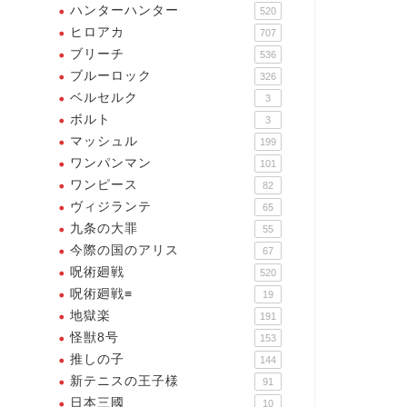
ハンターハンター
520
ヒロアカ
707
ブリーチ
536
重な行動こそ最良の結果を生
そうして独自の武器を血液で造
ブルーロック
！
326
り出すことをいつからかこう呼
ベルセルク
ぶ・・・血触解放
3
ボルト
3
2025年11月28日
2025年11月11
マッシュル
199
ワンパンマン
101
ワンピース
82
ヴィジランテ
65
九条の大罪
55
今際の国のアリス
67
呪術廻戦
520
呪術廻戦≡
19
地獄楽
191
怪獣8号
153
推しの子
144
新テニスの王子様
91
日本三國
10