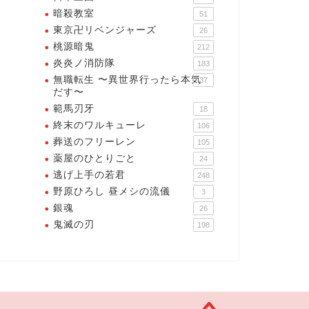
暗殺教室
51
東京卍リベンジャーズ
26
桃源暗鬼
212
炎炎ノ消防隊
183
無職転生 〜異世界行ったら本気
37
だす〜
範馬刃牙
18
終末のワルキューレ
106
葬送のフリーレン
105
薬屋のひとりごと
24
逃げ上手の若君
248
野原ひろし 昼メシの流儀
3
銀魂
26
鬼滅の刃
198