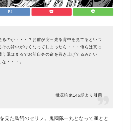
走るのか・・・？お前が突っ走る背中を見てるといつ
るその背中がなくなってしまったら・・・俺らは真っ
纏う風はまるでお前自身の命を巻き上げてるみたい
くな・・・。
。
桃源暗鬼145話より引用
颯を見た鳥飼のセリフ。鬼國隊一丸となって颯とと