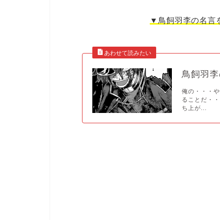
▼鳥飼羽李の名言
鳥飼羽李
俺の・・・
ることだ・・
ち上が...