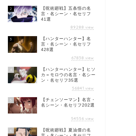
【呪術廻戦】五条悟の名
2
言・名シーン・名セリフ
41選
89288
view
【ハンターハンター】名
3
言・名シーン・名セリフ
428選
67838
view
【ハンターハンター】ヒソ
4
カ＝モロウの名言・名シー
ン・名セリフ35選
56841
view
【チェンソーマン】名言・
5
名シーン・名セリフ202選
54556
view
【呪術廻戦】夏油傑の名
6
言・名シーン・名セリフ