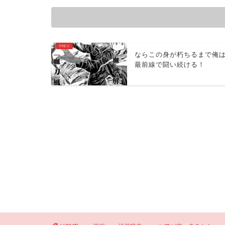
ならこの身が朽ちるまで俺
最前線で闘い続ける！