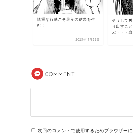
慎重な行動こそ最良の結果を生
そうして独
？それで諦
む！
り出すこと
ねぇよ！
ぶ・・・血
2025年11月12日
2025年11月28日
COMMENT
次回のコメントで使用するためブラウザーに