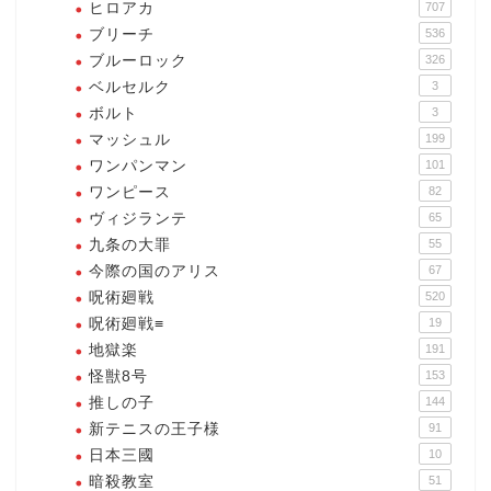
ヒロアカ
707
ブリーチ
536
ブルーロック
326
ベルセルク
3
ボルト
3
マッシュル
199
ワンパンマン
101
ワンピース
82
ヴィジランテ
65
九条の大罪
55
今際の国のアリス
67
呪術廻戦
520
呪術廻戦≡
19
地獄楽
191
怪獣8号
153
推しの子
144
新テニスの王子様
91
日本三國
10
暗殺教室
51