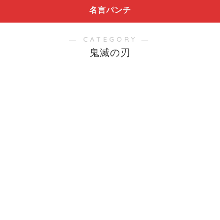
名言パンチ
― CATEGORY ―
鬼滅の刃