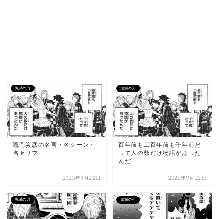
鬼滅の刃
鬼滅の刃
竈門炭彦の名言・名シーン・
百年前も二百年前も千年前だ
名セリフ
って人の数だけ物語があった
んだ
2025年9月22日
2025年9月22日
鬼滅の刃
鬼滅の刃