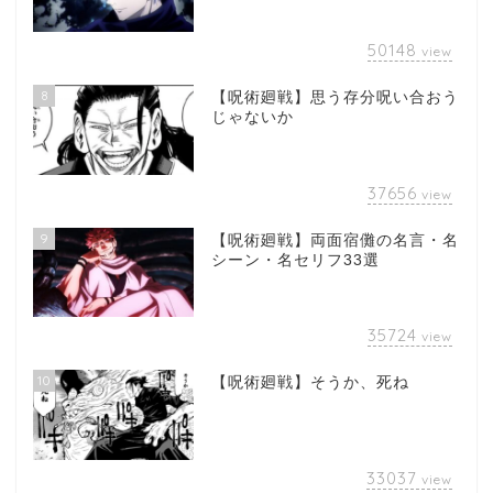
50148
view
8
【呪術廻戦】思う存分呪い合おう
じゃないか
37656
view
9
【呪術廻戦】両面宿儺の名言・名
シーン・名セリフ33選
35724
view
10
【呪術廻戦】そうか、死ね
33037
view