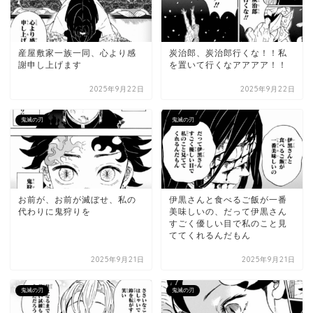
産屋敷家一族一同、心より感
炭治郎、炭治郎行くな！！私
謝申し上げます
を置いて行くなアアアア！！
2025年9月22日
2025年9月22日
鬼滅の刃
鬼滅の刃
お前が、お前が滅ぼせ、私の
伊黒さんと食べるご飯が一番
代わりに鬼狩りを
美味しいの、だって伊黒さん
すごく優しい目で私のこと見
ててくれるんだもん
2025年9月21日
2025年9月21日
鬼滅の刃
鬼滅の刃