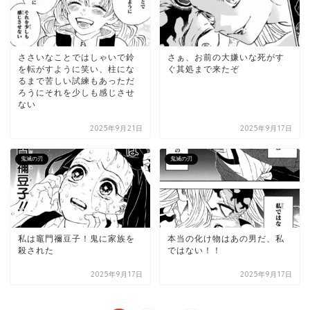
ささいなことではしゃいで鈴
さぁ、お前の大嫌いな死がす
を転がすように笑い、柱にな
ぐ其処まで来たぞ
るまで苦しい試練もあっただ
ろうにそれを少しも感じさせ
ない
2025年9月21日
2025年9月17日
鬼滅の刃
鬼滅の刃
私は竈門禰豆子！鬼に家族を
本当の化け物はあの男だ、私
殺された
ではない！！
2025年9月17日
2025年9月17日