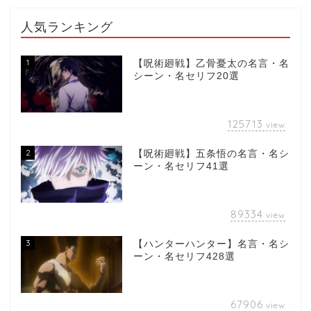
人気ランキング
1
【呪術廻戦】乙骨憂太の名言・名
シーン・名セリフ20選
125713
view
2
【呪術廻戦】五条悟の名言・名シ
ーン・名セリフ41選
89334
view
3
【ハンターハンター】名言・名シ
ーン・名セリフ428選
67906
view