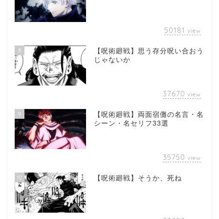
50181
view
8
【呪術廻戦】思う存分呪い合おう
じゃないか
37670
view
9
【呪術廻戦】両面宿儺の名言・名
シーン・名セリフ33選
35750
view
10
【呪術廻戦】そうか、死ね