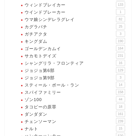
ウィンドブレイカー
133
ウインドブレーカー
1
ウマ娘シンデレラグレイ
82
カグラバチ
25
ガチアクタ
3
キングダム
190
ゴールデンカムイ
164
サカモトデイズ
231
シャングリラ・フロンティア
16
ジョジョ第6部
129
ジョジョ第9部
3
スティール・ボール・ラン
14
スパイファミリー
158
ゾン100
44
タコピーの原罪
18
ダンダダン
161
チェンソーマン
239
ナルト
15
520