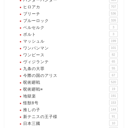
ハンターハンター
ヒロアカ
707
ブリーチ
536
ブルーロック
326
ベルセルク
3
ボルト
3
マッシュル
199
ワンパンマン
101
ワンピース
82
ヴィジランテ
65
九条の大罪
55
今際の国のアリス
67
呪術廻戦
520
呪術廻戦≡
19
地獄楽
191
怪獣8号
153
推しの子
144
新テニスの王子様
91
日本三國
10