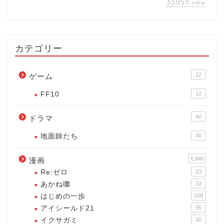
33053
view
カテゴリー
12
ゲーム
FF10
12
40
ドラマ
地面師たち
40
6,946
漫画
Re:ゼロ
23
あかね囃
33
はじめの一歩
108
アイシールド21
95
イクサガミ
30