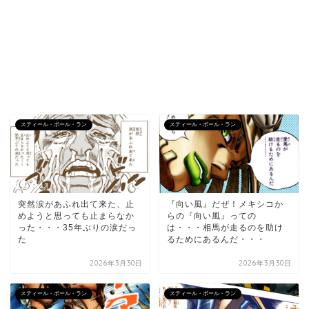
スティール・ボール・ラン
スティール・ボール・ラン
突然涙があふれ出て来た、止
『向い風』だぜ！メキシコか
めようと思っても止まらなか
らの『向い風』っての
った・・・35年ぶりの涙だっ
は・・・相馬が走るのを助け
た
るためにあるんだ・・・
2026年3月30日
2026年3月30日
スティール・ボール・ラン
スティール・ボール・ラン