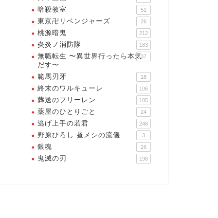
暗殺教室
51
東京卍リベンジャーズ
26
桃源暗鬼
212
炎炎ノ消防隊
183
無職転生 〜異世界行ったら本気
37
だす〜
範馬刃牙
18
終末のワルキューレ
106
葬送のフリーレン
105
薬屋のひとりごと
24
逃げ上手の若君
248
野原ひろし 昼メシの流儀
3
銀魂
26
鬼滅の刃
198