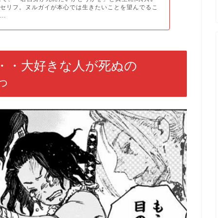
のセリフ。ヌルガイが本心では生きたいことを望んでるこ
..
・・大好きな人が死ぬの
っ