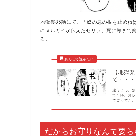
地獄楽85話にて、「奴の息の根を止めね
にヌルガイが伝えたセリフ。死に際まで
る。
【地獄楽
て・・・
違うよっ。
てた時、オ
て笑ってた。.
だからお守りなんて要ら