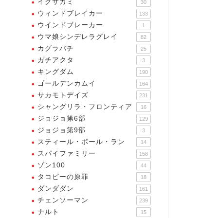
イクサガミ
30
ウィンドブレイカー
133
ウインドブレーカー
1
ウマ娘シンデレラグレイ
82
カグラバチ
25
ガチアクタ
3
キングダム
190
ゴールデンカムイ
164
サカモトデイズ
231
シャングリラ・フロンティア
16
ジョジョ第6部
129
ジョジョ第9部
3
スティール・ボール・ラン
14
スパイファミリー
158
ゾン100
44
タコピーの原罪
18
ダンダダン
161
チェンソーマン
239
ナルト
15