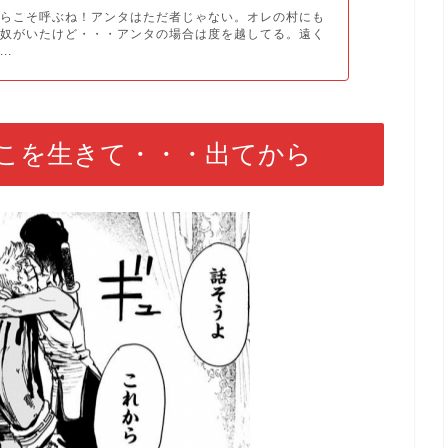
からこそ呼ぶね！アンタはただ者じゃない。オレの村にも
る奴がいたけど・・・アンタの場合は度を越してる。遠く
..
こを生きて・・・出てから