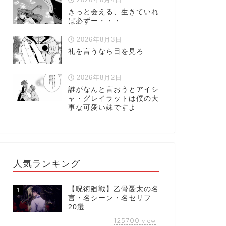
きっと会える、生きていれ
ば必ずー・・・
2026年8月3日
礼を言うなら目を見ろ
2026年8月2日
誰がなんと言おうとアイシ
ャ・グレイラットは僕の大
事な可愛い妹ですよ
人気ランキング
【呪術廻戦】乙骨憂太の名
1
言・名シーン・名セリフ
20選
125700
view