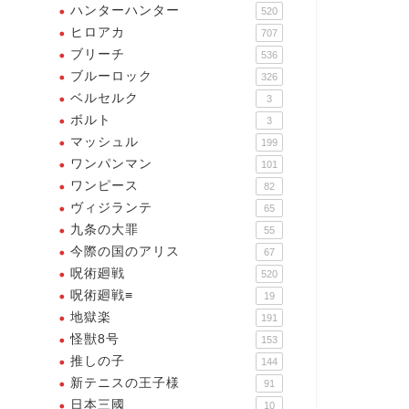
ハンターハンター
520
ヒロアカ
707
ブリーチ
536
ブルーロック
326
ベルセルク
3
ボルト
3
マッシュル
199
ワンパンマン
101
ワンピース
82
ヴィジランテ
65
九条の大罪
55
今際の国のアリス
67
呪術廻戦
520
呪術廻戦≡
19
地獄楽
191
怪獣8号
153
推しの子
144
新テニスの王子様
91
日本三國
10