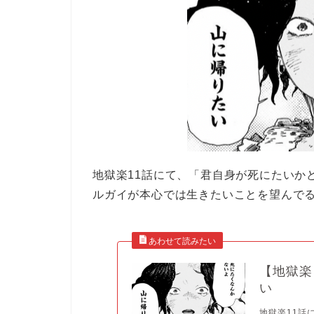
地獄楽11話にて、「君自身が死にたいか
ルガイが本心では生きたいことを望んで
【地獄楽
い
地獄楽11話