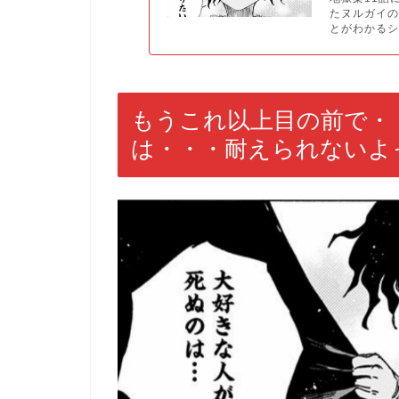
たヌルガイ
とがわかるシ.
もうこれ以上目の前で・
は・・・耐えられないよ