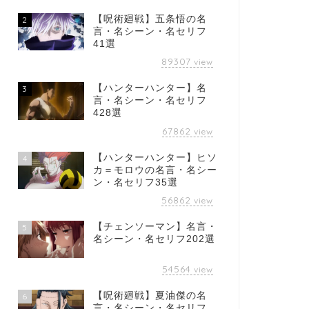
【呪術廻戦】五条悟の名
2
言・名シーン・名セリフ
41選
89307
view
【ハンターハンター】名
3
言・名シーン・名セリフ
428選
67862
view
【ハンターハンター】ヒソ
4
カ＝モロウの名言・名シー
ン・名セリフ35選
56862
view
【チェンソーマン】名言・
5
名シーン・名セリフ202選
54564
view
【呪術廻戦】夏油傑の名
6
言・名シーン・名セリフ