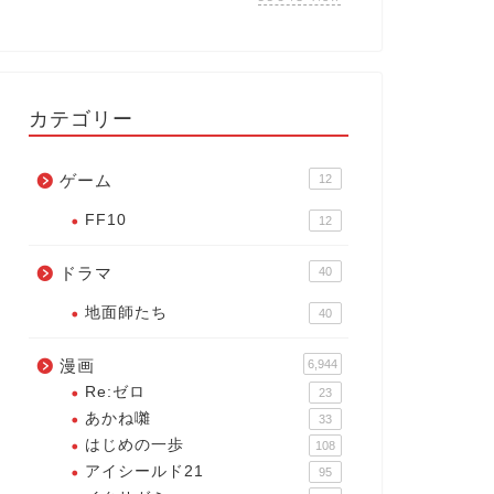
カテゴリー
ゲーム
12
FF10
12
ドラマ
40
地面師たち
40
漫画
6,944
Re:ゼロ
23
あかね囃
33
はじめの一歩
108
アイシールド21
95