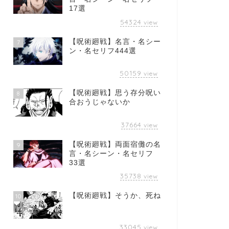
17選
54324
view
【呪術廻戦】名言・名シー
7
ン・名セリフ444選
50159
view
【呪術廻戦】思う存分呪い
8
合おうじゃないか
37664
view
【呪術廻戦】両面宿儺の名
9
言・名シーン・名セリフ
33選
35738
view
【呪術廻戦】そうか、死ね
10
33045
view