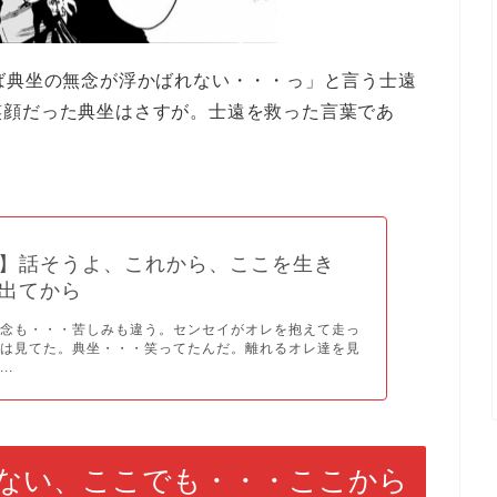
ば典坐の無念が浮かばれない・・・っ」と言う士遠
笑顔だった典坐はさすが。士遠を救った言葉であ
】話そうよ、これから、ここを生き
出てから
無念も・・・苦しみも違う。センセイがオレを抱えて走っ
レは見てた。典坐・・・笑ってたんだ。離れるオレ達を見
..
ない、ここでも・・・ここから