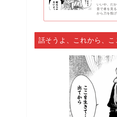
いいや、だ
音で者を見
から刀を投げ.
話そうよ、これから、こ