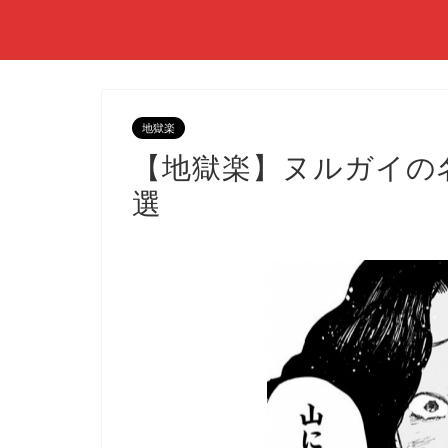
地獄楽
【地獄楽】ヌルガイの
選