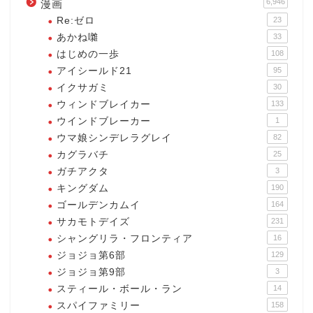
6,946
漫画
Re:ゼロ
23
あかね囃
33
はじめの一歩
108
アイシールド21
95
イクサガミ
30
ウィンドブレイカー
133
ウインドブレーカー
1
ウマ娘シンデレラグレイ
82
カグラバチ
25
ガチアクタ
3
キングダム
190
ゴールデンカムイ
164
サカモトデイズ
231
シャングリラ・フロンティア
16
ジョジョ第6部
129
ジョジョ第9部
3
スティール・ボール・ラン
14
スパイファミリー
158