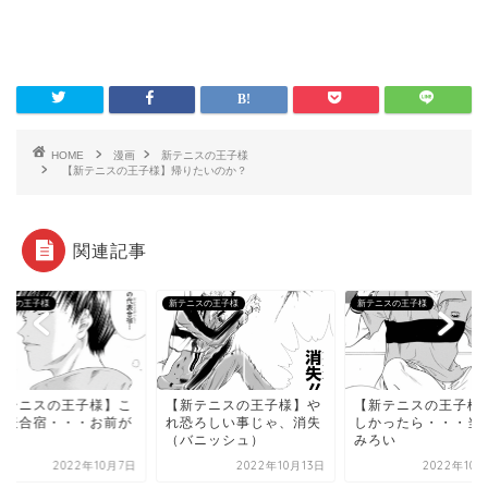
HOME
漫画
新テニスの王子様
【新テニスの王子様】帰りたいのか？
関連記事
ニスの王子様
新テニスの王子様
新テニスの王子様
新テニスの王子様】こ
【新テニスの王子様】や
【新テニスの王子様
代表合宿・・・お前が
れ恐ろしい事じゃ、消失
しかったら・・・当
れ
（バニッシュ）
みろい
2022年10月7日
2022年10月13日
2022年10