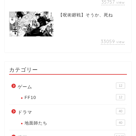
35757
view
10
【呪術廻戦】そうか、死ね
33059
view
カテゴリー
12
ゲーム
FF10
12
40
ドラマ
地面師たち
40