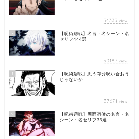
54333
view
7
【呪術廻戦】名言・名シーン・名
セリフ444選
50187
view
8
【呪術廻戦】思う存分呪い合おう
じゃないか
37671
view
9
【呪術廻戦】両面宿儺の名言・名
シーン・名セリフ33選