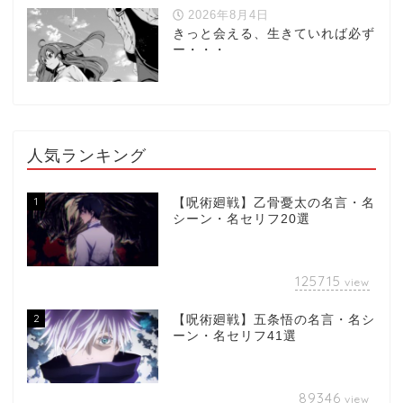
2026年8月4日
きっと会える、生きていれば必ず
ー・・・
人気ランキング
1
【呪術廻戦】乙骨憂太の名言・名
シーン・名セリフ20選
125715
view
2
【呪術廻戦】五条悟の名言・名シ
ーン・名セリフ41選
89346
view