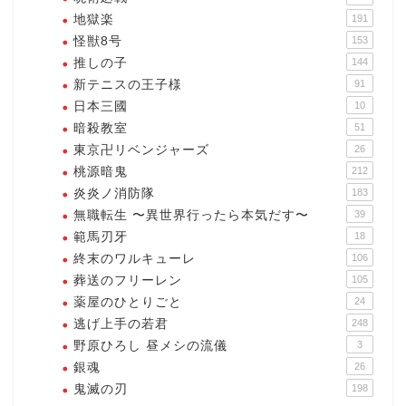
地獄楽
191
怪獣8号
153
推しの子
144
新テニスの王子様
91
日本三國
10
暗殺教室
51
東京卍リベンジャーズ
26
桃源暗鬼
212
炎炎ノ消防隊
183
無職転生 〜異世界行ったら本気だす〜
39
範馬刃牙
18
終末のワルキューレ
106
葬送のフリーレン
105
薬屋のひとりごと
24
逃げ上手の若君
248
野原ひろし 昼メシの流儀
3
銀魂
26
鬼滅の刃
198