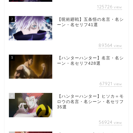
125726
view
2
【呪術廻戦】五条悟の名言・名シ
ーン・名セリフ41選
89364
view
3
【ハンターハンター】名言・名シ
ーン・名セリフ428選
67921
view
4
【ハンターハンター】ヒソカ＝モ
ロウの名言・名シーン・名セリフ
35選
56924
view