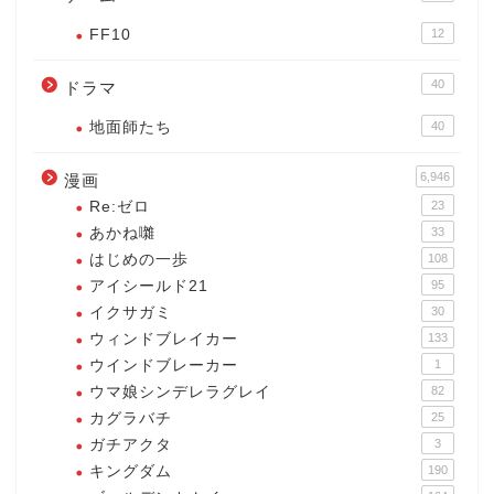
FF10
12
40
ドラマ
地面師たち
40
6,946
漫画
Re:ゼロ
23
あかね囃
33
はじめの一歩
108
アイシールド21
95
イクサガミ
30
ウィンドブレイカー
133
ウインドブレーカー
1
ウマ娘シンデレラグレイ
82
カグラバチ
25
ガチアクタ
3
キングダム
190