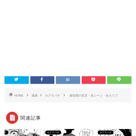
HOME
漫画
カグラバチ
漣伯理の名言・名シーン・名セリフ
関連記事
ラバチ
カグラバチ
カグラバチ