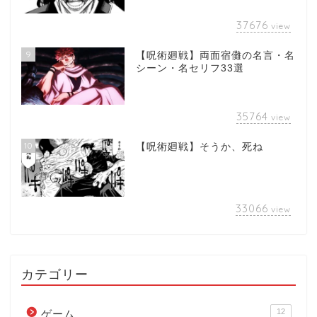
37676
view
9
【呪術廻戦】両面宿儺の名言・名
シーン・名セリフ33選
35764
view
10
【呪術廻戦】そうか、死ね
33066
view
カテゴリー
12
ゲーム