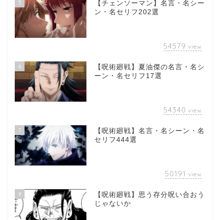
5
【チェンソーマン】名言・名シー
ン・名セリフ202選
54579
view
6
【呪術廻戦】夏油傑の名言・名シ
ーン・名セリフ17選
54340
view
7
【呪術廻戦】名言・名シーン・名
セリフ444選
50191
view
8
【呪術廻戦】思う存分呪い合おう
じゃないか