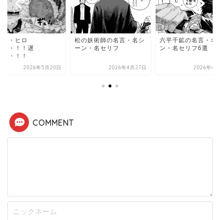
・・・ヒロ
松の妖術師の名言・名シ
六平千鉱の名言・名
・・・！！遅
ーン・名セリフ
ン・名セリフ6選
・・・！！
2026年5月20日
2026年4月27日
2026年4月
COMMENT