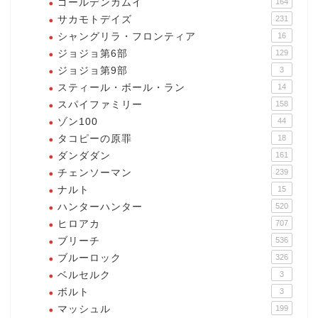
ゴールデンカムイ
164
サカモトデイズ
231
シャングリラ・フロンティア
16
ジョジョ第6部
129
ジョジョ第9部
3
スティール・ボール・ラン
14
スパイファミリー
158
ゾン100
44
タコピーの原罪
18
ダンダダン
161
チェンソーマン
239
ナルト
15
ハンターハンター
520
ヒロアカ
707
ブリーチ
536
ブルーロック
326
ベルセルク
3
ボルト
3
マッシュル
199