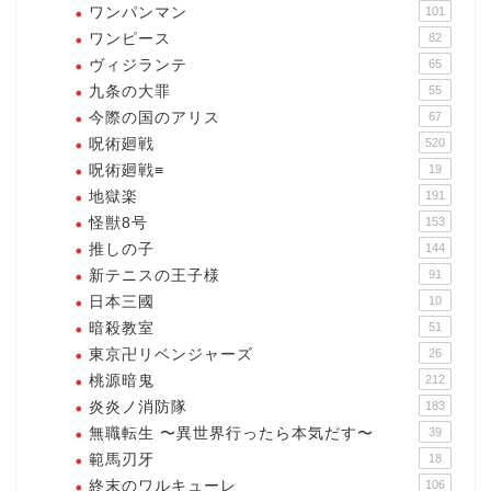
ワンパンマン
101
ワンピース
82
ヴィジランテ
65
九条の大罪
55
今際の国のアリス
67
呪術廻戦
520
呪術廻戦≡
19
地獄楽
191
怪獣8号
153
推しの子
144
新テニスの王子様
91
日本三國
10
暗殺教室
51
東京卍リベンジャーズ
26
桃源暗鬼
212
炎炎ノ消防隊
183
無職転生 〜異世界行ったら本気だす〜
39
範馬刃牙
18
終末のワルキューレ
106