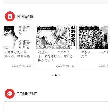
関連記事
の国のアリス
今際の国のアリス
今際の国のアリス
殺す」覚悟があるか
だから・・・ここでこ
生きる・・・ってな
、「食べる」権利があ
そ、命を懸ける、意味が
だ？
のよ
あんだ！！
2025年10月2日
2025年10月1日
2025年1
COMMENT