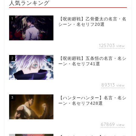
人気ランキング
1
【呪術廻戦】乙骨憂太の名言・名
シーン・名セリフ20選
125703
view
2
【呪術廻戦】五条悟の名言・名シ
ーン・名セリフ41選
89313
view
3
【ハンターハンター】名言・名シ
ーン・名セリフ428選
67869
view