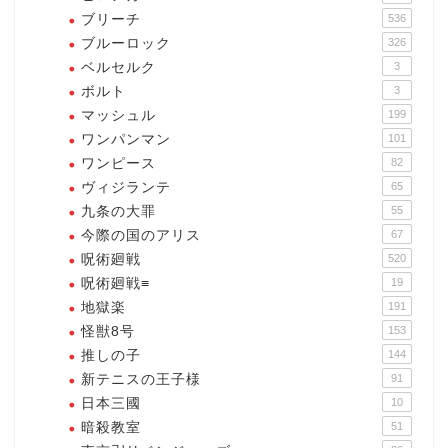
ブリーチ
536
ブルーロック
326
ベルセルク
3
ボルト
3
マッシュル
199
ワンパンマン
101
ワンピース
82
ヴィジランテ
65
九条の大罪
55
今際の国のアリス
67
呪術廻戦
520
呪術廻戦≡
19
地獄楽
191
怪獣8号
153
推しの子
144
新テニスの王子様
91
日本三國
10
暗殺教室
51