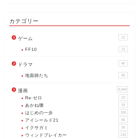
カテゴリー
12
ゲーム
FF10
12
40
ドラマ
地面師たち
40
6,944
漫画
Re:ゼロ
23
あかね囃
33
はじめの一歩
108
アイシールド21
95
イクサガミ
30
ウィンドブレイカー
133