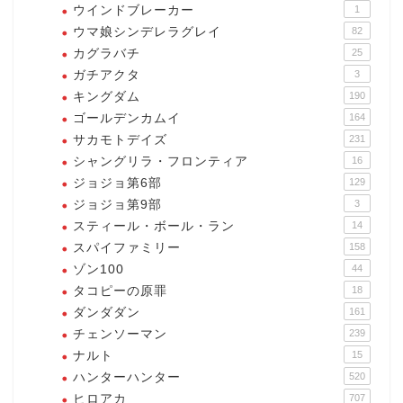
ウインドブレーカー
1
ウマ娘シンデレラグレイ
82
カグラバチ
25
ガチアクタ
3
キングダム
190
ゴールデンカムイ
164
サカモトデイズ
231
シャングリラ・フロンティア
16
ジョジョ第6部
129
ジョジョ第9部
3
スティール・ボール・ラン
14
スパイファミリー
158
ゾン100
44
タコピーの原罪
18
ダンダダン
161
チェンソーマン
239
ナルト
15
ハンターハンター
520
ヒロアカ
707