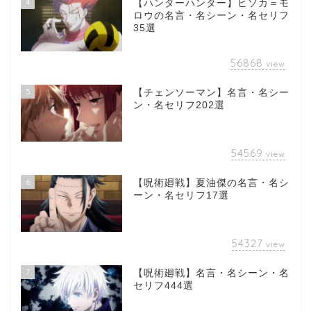
4
【ハンターハンター】ヒソカ＝モ
ロウの名言・名シーン・名セリフ
35選
56868
view
5
【チェンソーマン】名言・名シー
ン・名セリフ202選
54569
view
6
【呪術廻戦】夏油傑の名言・名シ
ーン・名セリフ17選
54327
view
7
【呪術廻戦】名言・名シーン・名
セリフ444選