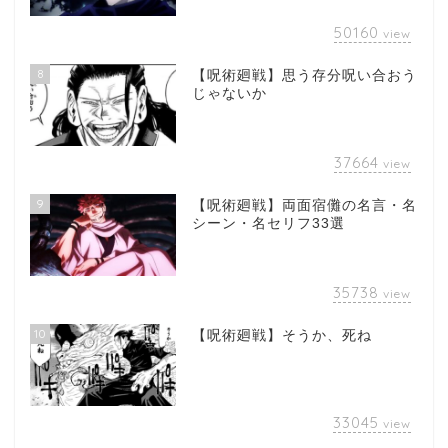
50160
view
8
【呪術廻戦】思う存分呪い合おう
じゃないか
37664
view
9
【呪術廻戦】両面宿儺の名言・名
シーン・名セリフ33選
35738
view
10
【呪術廻戦】そうか、死ね
33045
view