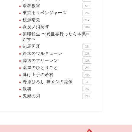
暗殺教室
51
東京卍リベンジャーズ
26
桃源暗鬼
212
炎炎ノ消防隊
183
無職転生 〜異世界行ったら本気
40
だす〜
範馬刃牙
18
終末のワルキューレ
106
葬送のフリーレン
105
薬屋のひとりごと
24
逃げ上手の若君
248
野原ひろし 昼メシの流儀
3
銀魂
26
鬼滅の刃
198