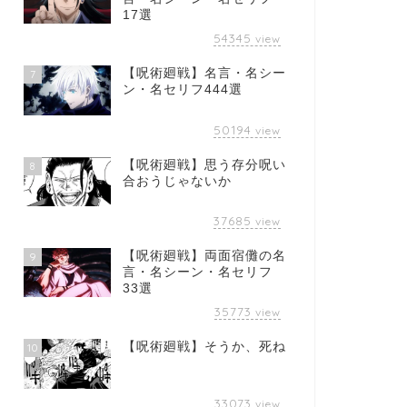
17選
54345
view
【呪術廻戦】名言・名シー
7
ン・名セリフ444選
50194
view
【呪術廻戦】思う存分呪い
8
合おうじゃないか
37685
view
【呪術廻戦】両面宿儺の名
9
言・名シーン・名セリフ
33選
35773
view
【呪術廻戦】そうか、死ね
10
33073
view