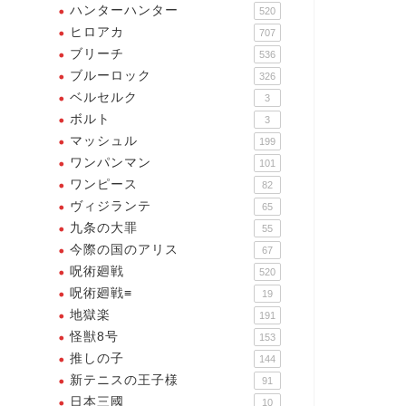
ハンターハンター
んじゃねえかよ！！！
520
2024年12月25日
ヒロアカ
2024年12月21
707
ブリーチ
536
ブルーロック
326
ベルセルク
3
ボルト
3
マッシュル
199
ワンパンマン
101
ワンピース
82
ヴィジランテ
65
九条の大罪
55
今際の国のアリス
67
呪術廻戦
520
呪術廻戦≡
19
地獄楽
191
怪獣8号
153
推しの子
144
新テニスの王子様
91
日本三國
10