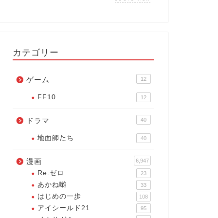
カテゴリー
ゲーム
12
FF10
12
ドラマ
40
地面師たち
40
漫画
6,947
Re:ゼロ
23
あかね囃
33
はじめの一歩
108
アイシールド21
95