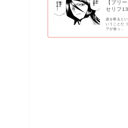
【ブリー
セリフ1
虚を斬ると
いうことだ 
アが放っ...