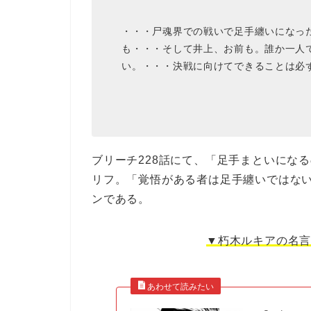
・・・尸魂界での戦いで足手纏いになっ
も・・・そして井上、お前も。誰か一人
い。・・・決戦に向けてできることは必
ブリーチ228話にて、「足手まといにな
リフ。「覚悟がある者は足手纏いではな
ンである。
▼朽木ルキアの名