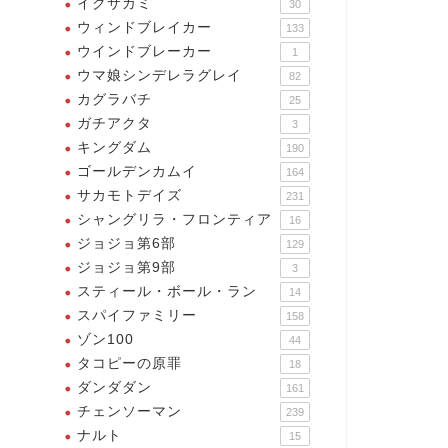
イクサガミ
30
ウィンドブレイカー
133
ウインドブレーカー
1
ウマ娘シンデレラグレイ
82
カグラバチ
25
ガチアクタ
3
キングダム
190
ゴールデンカムイ
164
サカモトデイズ
231
シャングリラ・フロンティア
16
ジョジョ第6部
129
リーチ
ブリーチ
ジョジョ第9部
3
スティール・ボール・ラン
14
スパイファミリー
158
ゾン100
44
タコピーの原罪
18
ダンダダン
161
ブリーチ】ごめんなさい師
、僕は・・・もう一度だけあ
チェンソーマン
239
たに背きます
ナルト
15
【ブリーチ】だから俺が助ける