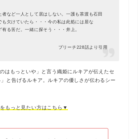
た者など一人として居はしない。一護も茶渡も石田
でも欠けていたら・・・今の私は此処には居な
ず有る筈だ。一緒に探そう・・・井上。
ブリーチ228話より引用
るのはもっといや」と言う織姫にルキアが伝えたセ
い」と告げるルキア。ルキアの優しさが伝わるシー
言をもっと見たい方はこちら▼