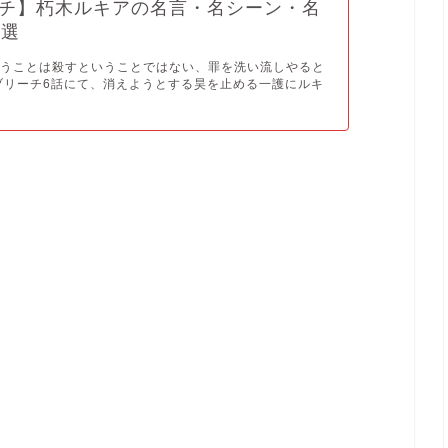
チ】朽木ルキアの名言・名シーン・名
3選
いうことは殺すということではない、罪を洗い流しやると
ブリーチ6話にて、消えようとする昊を止める一護にルキ