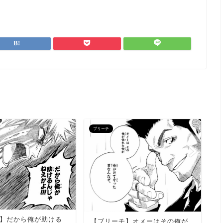
ブリーチ
ブ
【
匠
な
】だから俺が助ける
【ブリーチ】オメーはその俺が