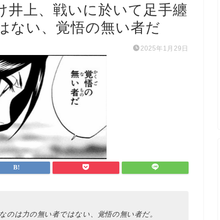
け井上、戦いに於いて足手纏
はない、覚悟の無い者だ
2025年1月29日
いなのは力の無い者ではない、覚悟の無い者だ。