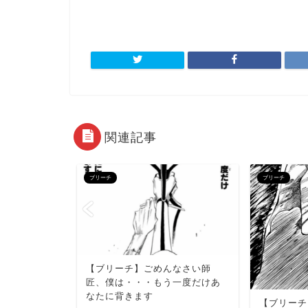
関連記事
ブリーチ
ブリーチ
【ブリーチ】ごめんなさい師
匠、僕は・・・もう一度だけあ
なたに背きます
【ブリーチ
はその俺が