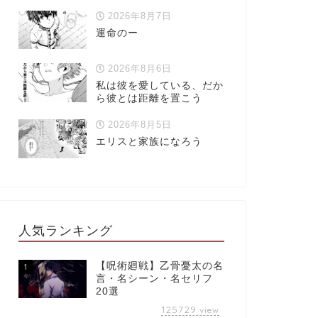
2026年8月7日
運命のー
2026年8月6日
私は彼を愛している、だか
ら彼とは距離を置こう
2026年8月5日
エリスと家族になろう
人気ランキング
【呪術廻戦】乙骨憂太の名
1
言・名シーン・名セリフ
20選
125729
view