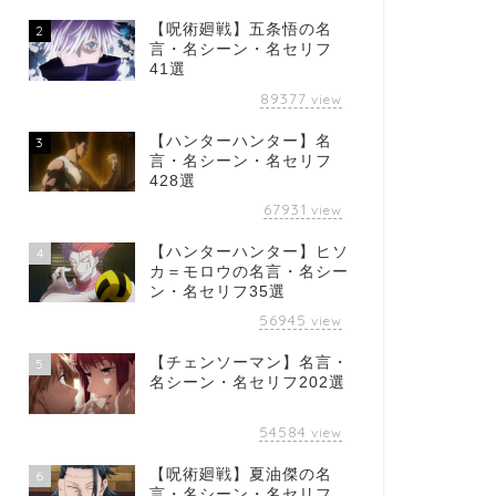
【呪術廻戦】五条悟の名
2
言・名シーン・名セリフ
41選
89377
view
【ハンターハンター】名
3
言・名シーン・名セリフ
428選
67931
view
【ハンターハンター】ヒソ
4
カ＝モロウの名言・名シー
ン・名セリフ35選
56945
view
【チェンソーマン】名言・
5
名シーン・名セリフ202選
54584
view
【呪術廻戦】夏油傑の名
6
言・名シーン・名セリフ