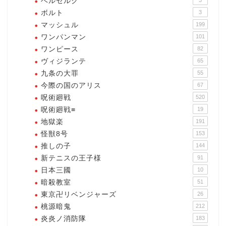
ベルセルク
3
ボルト
3
マッシュル
199
ワンパンマン
101
ワンピース
82
ヴィジランテ
65
九条の大罪
55
今際の国のアリス
67
呪術廻戦
520
呪術廻戦≡
19
地獄楽
191
怪獣8号
153
推しの子
144
新テニスの王子様
91
日本三國
10
暗殺教室
51
東京卍リベンジャーズ
26
桃源暗鬼
212
炎炎ノ消防隊
183