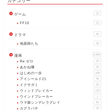
カテゴリー
12
ゲーム
FF10
12
40
ドラマ
地面師たち
40
6,950
漫画
Re:ゼロ
23
あかね囃
33
はじめの一歩
108
アイシールド21
95
イクサガミ
30
ウィンドブレイカー
133
ウインドブレーカー
1
ウマ娘シンデレラグレイ
82
カグラバチ
25