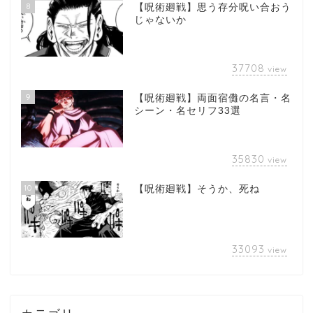
8
【呪術廻戦】思う存分呪い合おう
じゃないか
37708
view
9
【呪術廻戦】両面宿儺の名言・名
シーン・名セリフ33選
35830
view
10
【呪術廻戦】そうか、死ね
33093
view