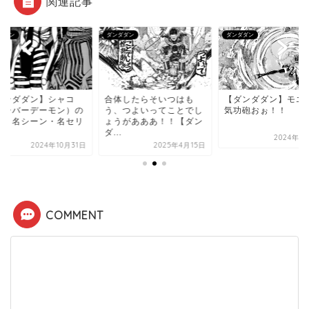
関連記事
ダダン
ダンダダン
ダンダダン
ダンダダン】シャコ
合体したらそいつはも
【ダンダダン】モエ
ドーバーデーモン）の
う、つよいってことでし
気功砲おぉ！！
言・名シーン・名セリ
ょうがあああ！！【ダン
.
ダ...
2024年1
2024年10月31日
2025年4月15日
COMMENT