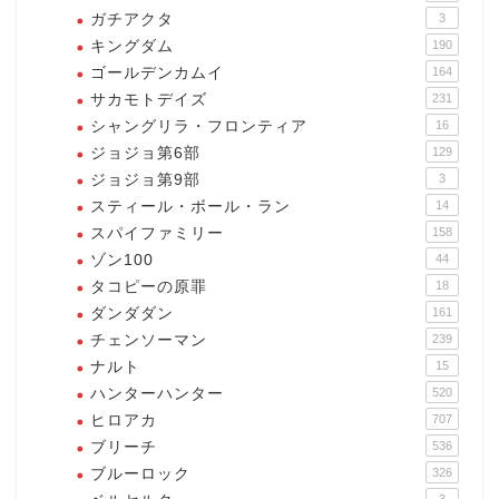
ガチアクタ
3
キングダム
190
ゴールデンカムイ
164
サカモトデイズ
231
シャングリラ・フロンティア
16
ジョジョ第6部
129
ジョジョ第9部
3
スティール・ボール・ラン
14
スパイファミリー
158
ゾン100
44
タコピーの原罪
18
ダンダダン
161
チェンソーマン
239
ナルト
15
ハンターハンター
520
ヒロアカ
707
ブリーチ
536
ブルーロック
326