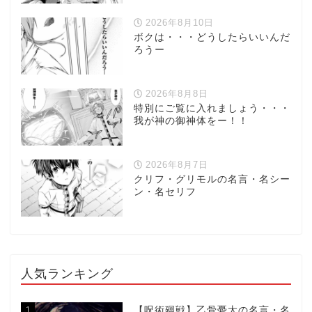
2026年8月10日
ボクは・・・どうしたらいいんだ
ろうー
2026年8月8日
特別にご覧に入れましょう・・・
我が神の御神体をー！！
2026年8月7日
クリフ・グリモルの名言・名シー
ン・名セリフ
人気ランキング
1
【呪術廻戦】乙骨憂太の名言・名