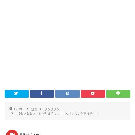
HOME
漫画
ダンダダン
【ダンダダン】また明日でしょ！！次オカルンが言う番！！