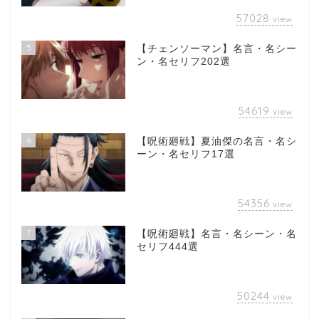
57028
view
5
【チェンソーマン】名言・名シー
ン・名セリフ202選
54619
view
6
【呪術廻戦】夏油傑の名言・名シ
ーン・名セリフ17選
54356
view
7
【呪術廻戦】名言・名シーン・名
セリフ444選
50244
view