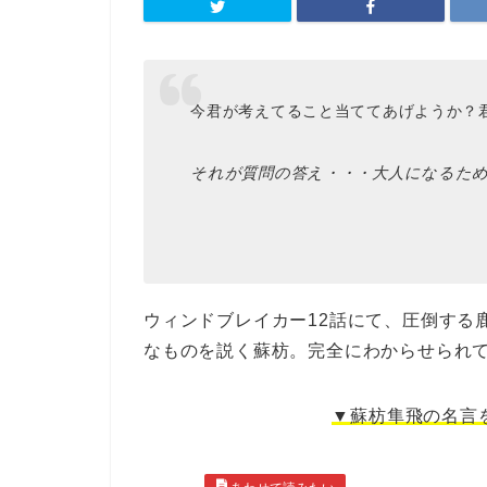
今君が考えてること当ててあげようか？
それが質問の答え・・・大人になるた
ウィンドブレイカー12話にて、圧倒する
なものを説く蘇枋。完全にわからせられ
▼蘇枋隼飛の名言