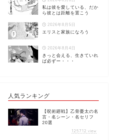
私は彼を愛している、だか
ら彼とは距離を置こう
2026年8月5日
エリスと家族になろう
2026年8月4日
きっと会える、生きていれ
ば必ずー・・・
人気ランキング
【呪術廻戦】乙骨憂太の名
1
言・名シーン・名セリフ
20選
125712
view