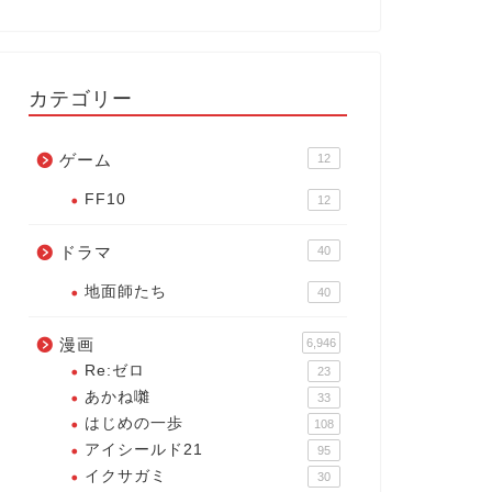
カテゴリー
ゲーム
12
FF10
12
ドラマ
40
地面師たち
40
漫画
6,946
Re:ゼロ
23
あかね囃
33
はじめの一歩
108
アイシールド21
95
イクサガミ
30