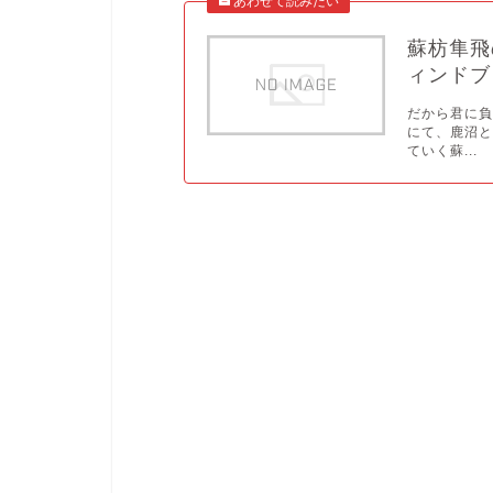
蘇枋隼飛
ィンドブ
だから君に負
にて、鹿沼
ていく蘇...