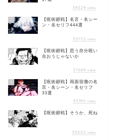
54329
view
【呪術廻戦】名言・名シー
7
ン・名セリフ444選
50172
view
【呪術廻戦】思う存分呪い
8
合おうじゃないか
37669
view
【呪術廻戦】両面宿儺の名
9
言・名シーン・名セリフ
33選
35745
view
【呪術廻戦】そうか、死ね
10
33052
view