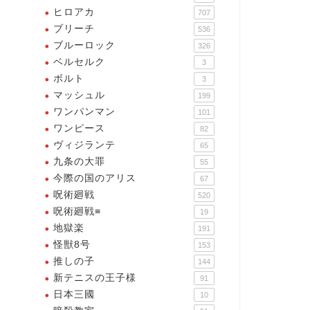
ないド底辺の嫌われ者が街の
ヒロアカ
707
雄になる物語だ【ウィンド
きてるに決まってんだろ、イラ
ブリーチ
...
536
ついて仕方ねぇ・・・自分
ブルーロック
2025年4月30日
326
に・・・【ウィンドブレーカ
ベルセルク
3
ー】
ボルト
3
2025年5月7
マッシュル
199
ワンパンマン
101
ワンピース
82
ヴィジランテ
65
九条の大罪
55
今際の国のアリス
67
呪術廻戦
520
呪術廻戦≡
19
地獄楽
191
怪獣8号
153
推しの子
144
新テニスの王子様
91
日本三國
10