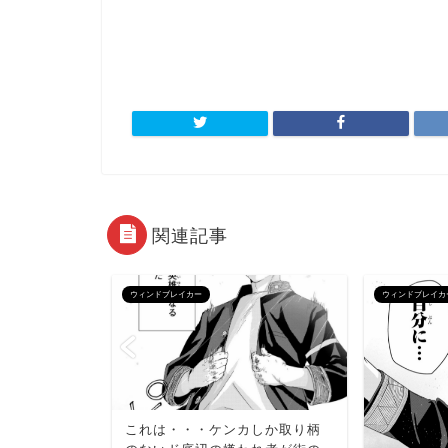
関連記事
ウィンドブレイカー
ウィンドブレイカ
う通りだ、
これは・・・ケンカしか取り柄