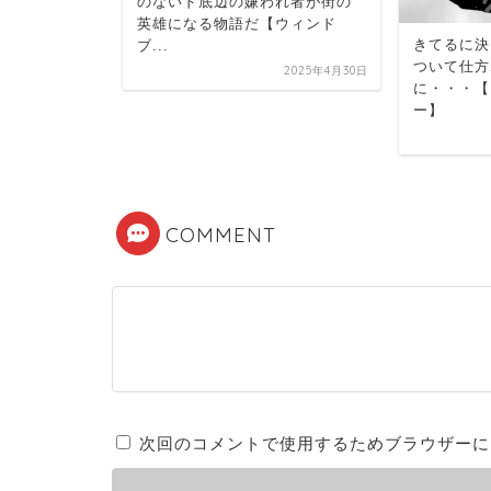
にしか与え
のないド底辺の嫌われ者が街の
ゃ・・・
英雄になる物語だ【ウィンド
きてるに決
ブ...
ついて仕方
2025年5月1日
2025年4月30日
に・・・【
ー】
COMMENT
次回のコメントで使用するためブラウザーに