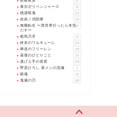
暗殺教室
51
東京卍リベンジャーズ
26
桃源暗鬼
212
炎炎ノ消防隊
183
無職転生 〜異世界行ったら本気
39
だす〜
範馬刃牙
18
終末のワルキューレ
106
葬送のフリーレン
105
薬屋のひとりごと
24
逃げ上手の若君
248
野原ひろし 昼メシの流儀
3
銀魂
26
鬼滅の刃
198