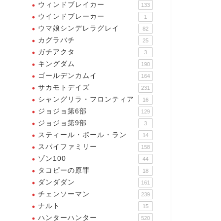
ウィンドブレイカー
133
ウインドブレーカー
1
ウマ娘シンデレラグレイ
82
カグラバチ
25
ガチアクタ
3
キングダム
190
ゴールデンカムイ
164
サカモトデイズ
231
シャングリラ・フロンティア
16
ジョジョ第6部
129
ジョジョ第9部
3
スティール・ボール・ラン
14
ィンドブレイカー
ウィンドブレイカー
スパイファミリー
158
ゾン100
44
タコピーの原罪
18
ダンダダン
161
チェンソーマン
239
ナルト
15
れは・・・ケンカしか取り柄
ハンターハンター
520