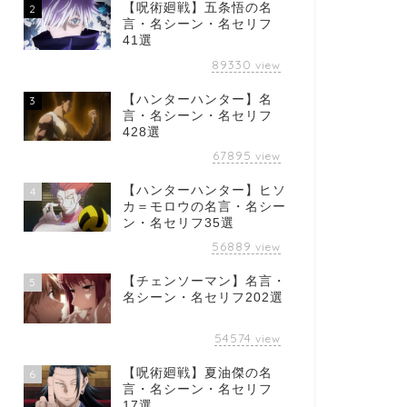
【呪術廻戦】五条悟の名
2
言・名シーン・名セリフ
41選
89330
view
【ハンターハンター】名
3
言・名シーン・名セリフ
428選
67895
view
【ハンターハンター】ヒソ
4
カ＝モロウの名言・名シー
ン・名セリフ35選
56889
view
【チェンソーマン】名言・
5
名シーン・名セリフ202選
54574
view
【呪術廻戦】夏油傑の名
6
言・名シーン・名セリフ
17選