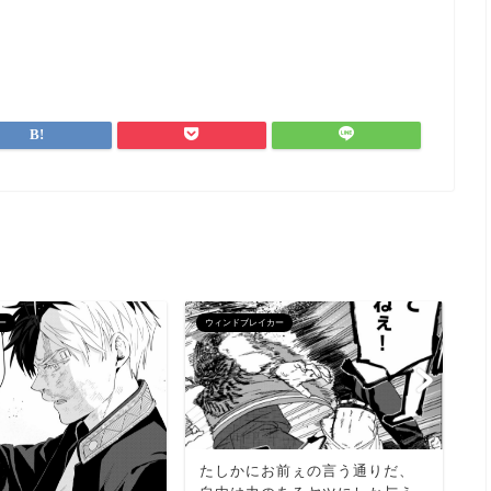
ー
ウィンドブレイカー
ウ
たしかにお前ぇの言う通りだ、
こ