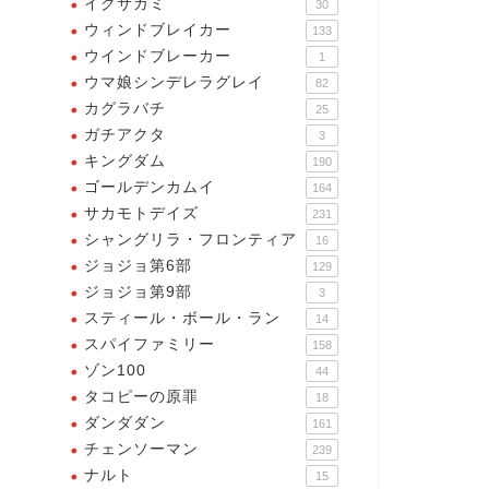
イクサガミ
30
ウィンドブレイカー
133
ウインドブレーカー
1
ウマ娘シンデレラグレイ
82
カグラバチ
25
ガチアクタ
3
キングダム
190
ゴールデンカムイ
164
サカモトデイズ
231
シャングリラ・フロンティア
16
ジョジョ第6部
129
ジョジョ第9部
3
スティール・ボール・ラン
14
スパイファミリー
158
ゾン100
44
タコピーの原罪
18
ダンダダン
161
際の国のアリス
今際の国のアリス
チェンソーマン
239
ナルト
15