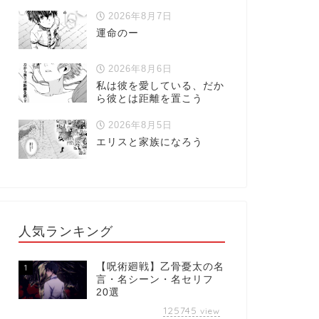
2026年8月7日
運命のー
2026年8月6日
私は彼を愛している、だか
ら彼とは距離を置こう
2026年8月5日
エリスと家族になろう
人気ランキング
【呪術廻戦】乙骨憂太の名
1
言・名シーン・名セリフ
20選
125745
view