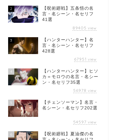
【呪術廻戦】五条悟の名
2
言・名シーン・名セリフ
41選
89405
view
【ハンターハンター】名
3
言・名シーン・名セリフ
428選
67951
view
【ハンターハンター】ヒソ
4
カ＝モロウの名言・名シー
ン・名セリフ35選
56978
view
【チェンソーマン】名言・
5
名シーン・名セリフ202選
54597
view
【呪術廻戦】夏油傑の名
6
言・名シーン・名セリフ