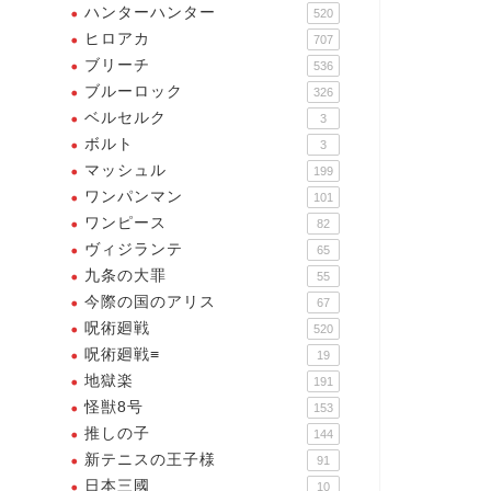
ハンターハンター
520
ヒロアカ
707
ブリーチ
536
ブルーロック
326
全ては「ビーチ」のため！！大
字通り、DESPERATEでね
ベルセルク
3
義のために！！戦おう！！！同
士諸君ッ！！！！
ボルト
3
マッシュル
199
2025年10月13日
2025年10月3
ワンパンマン
101
ワンピース
82
ヴィジランテ
65
九条の大罪
55
今際の国のアリス
67
呪術廻戦
520
呪術廻戦≡
19
地獄楽
191
怪獣8号
153
推しの子
144
新テニスの王子様
91
日本三國
10