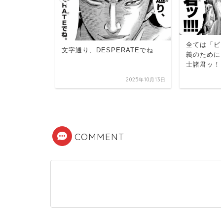
全ては「ビ
文字通り、DESPERATEでね
）の名言・
義のために
5選
士諸君ッ！
2025年10月13日
2025年10月13日
COMMENT