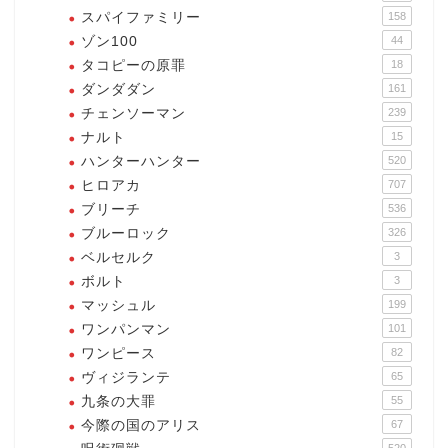
スパイファミリー
158
ゾン100
44
タコピーの原罪
18
ダンダダン
161
チェンソーマン
239
ナルト
15
ハンターハンター
520
ヒロアカ
707
ブリーチ
536
ブルーロック
326
ベルセルク
3
ボルト
3
マッシュル
199
ワンパンマン
101
ワンピース
82
ヴィジランテ
65
九条の大罪
55
今際の国のアリス
67