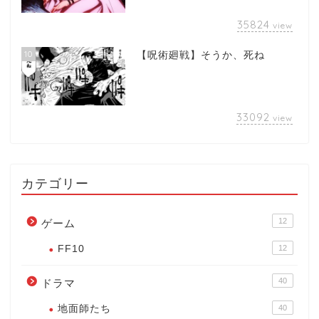
35824
view
10
【呪術廻戦】そうか、死ね
33092
view
カテゴリー
12
ゲーム
FF10
12
40
ドラマ
地面師たち
40