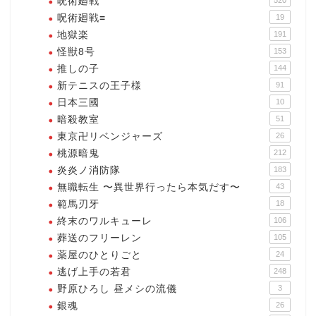
呪術廻戦
520
呪術廻戦≡
19
地獄楽
191
怪獣8号
153
推しの子
144
新テニスの王子様
91
日本三國
10
暗殺教室
51
東京卍リベンジャーズ
26
桃源暗鬼
212
炎炎ノ消防隊
183
無職転生 〜異世界行ったら本気だす〜
43
範馬刃牙
18
終末のワルキューレ
106
葬送のフリーレン
105
薬屋のひとりごと
24
逃げ上手の若君
248
野原ひろし 昼メシの流儀
3
銀魂
26