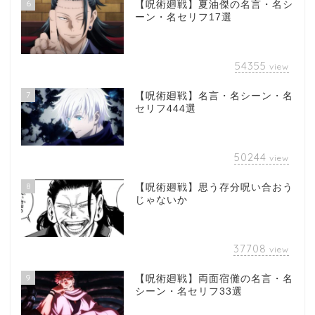
6
【呪術廻戦】夏油傑の名言・名シ
ーン・名セリフ17選
54355
view
7
【呪術廻戦】名言・名シーン・名
セリフ444選
50244
view
8
【呪術廻戦】思う存分呪い合おう
じゃないか
37708
view
9
【呪術廻戦】両面宿儺の名言・名
シーン・名セリフ33選