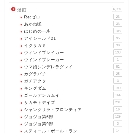
6,950
漫画
Re:ゼロ
23
あかね囃
33
はじめの一歩
108
アイシールド21
95
イクサガミ
30
ウィンドブレイカー
133
ウインドブレーカー
1
ウマ娘シンデレラグレイ
82
カグラバチ
25
ガチアクタ
3
キングダム
190
ゴールデンカムイ
164
サカモトデイズ
231
シャングリラ・フロンティア
16
ジョジョ第6部
129
ジョジョ第9部
3
スティール・ボール・ラン
14