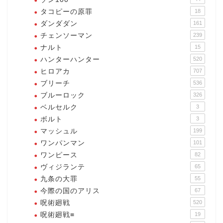
タコピーの原罪
18
ダンダダン
161
チェンソーマン
239
ナルト
15
ハンターハンター
520
ヒロアカ
707
ブリーチ
536
ブルーロック
326
ベルセルク
3
ボルト
3
マッシュル
199
ワンパンマン
101
ワンピース
82
ヴィジランテ
65
九条の大罪
55
今際の国のアリス
67
呪術廻戦
520
呪術廻戦≡
19