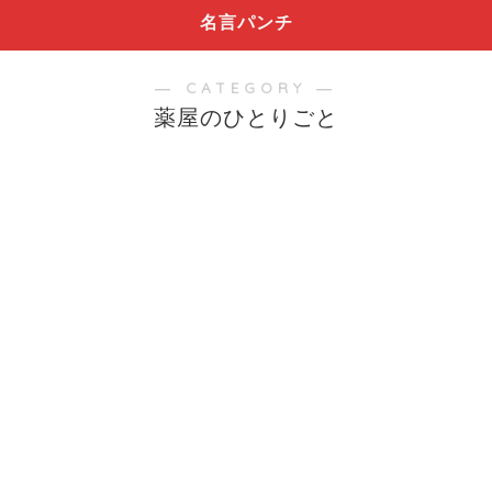
名言パンチ
― CATEGORY ―
薬屋のひとりごと