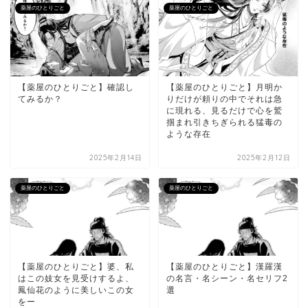
薬屋のひとりごと
薬屋のひとりごと
【薬屋のひとりごと】確認し
【薬屋のひとりごと】月明か
てみるか？
りだけが頼りの中でそれは急
に現れる、見るだけで心を鷲
掴まれ引きちぎられる猛毒の
ような存在
2025年2月14日
2025年2月12日
薬屋のひとりごと
薬屋のひとりごと
【薬屋のひとりごと】婆、私
【薬屋のひとりごと】漢羅漢
はこの妓女を見受けするよ、
の名言・名シーン・名セリフ2
鳳仙花のように美しいこの女
選
をー