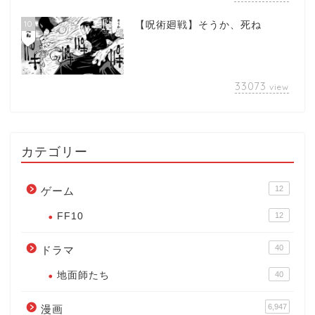
10
【呪術廻戦】そうか、死ね
33073
view
カテゴリー
12
ゲーム
FF10
12
40
ドラマ
地面師たち
40
6,947
漫画