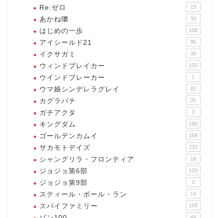
Re:ゼロ
23
あかね囃
33
はじめの一歩
108
アイシールド21
95
イクサガミ
30
ウィンドブレイカー
133
ウインドブレーカー
1
ウマ娘シンデレラグレイ
82
カグラバチ
25
ガチアクタ
3
キングダム
190
ゴールデンカムイ
164
サカモトデイズ
231
シャングリラ・フロンティア
16
ジョジョ第6部
129
ジョジョ第9部
3
スティール・ボール・ラン
14
スパイファミリー
158
ゾン100
44