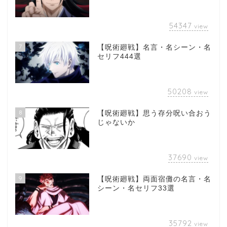
54347
view
7
【呪術廻戦】名言・名シーン・名
セリフ444選
50208
view
8
【呪術廻戦】思う存分呪い合おう
じゃないか
37690
view
9
【呪術廻戦】両面宿儺の名言・名
シーン・名セリフ33選
35792
view