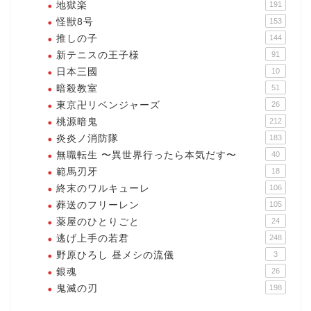
地獄楽
191
怪獣8号
153
推しの子
144
新テニスの王子様
91
日本三國
10
暗殺教室
51
東京卍リベンジャーズ
26
桃源暗鬼
212
炎炎ノ消防隊
183
無職転生 〜異世界行ったら本気だす〜
40
範馬刃牙
18
終末のワルキューレ
106
葬送のフリーレン
105
薬屋のひとりごと
24
逃げ上手の若君
248
野原ひろし 昼メシの流儀
3
銀魂
26
鬼滅の刃
198