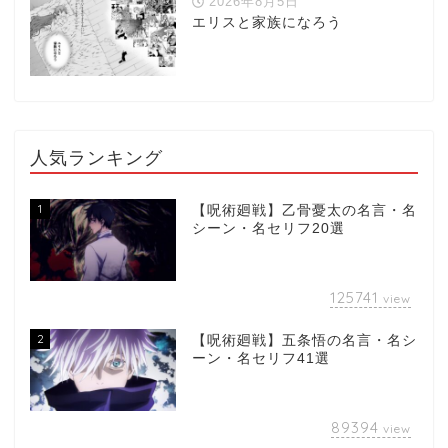
2026年8月5日
エリスと家族になろう
人気ランキング
1
【呪術廻戦】乙骨憂太の名言・名
シーン・名セリフ20選
125741
view
2
【呪術廻戦】五条悟の名言・名シ
ーン・名セリフ41選
89394
view