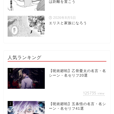
は距離を置こう
2026年8月5日
エリスと家族になろう
人気ランキング
1
【呪術廻戦】乙骨憂太の名言・名
シーン・名セリフ20選
125735
view
2
【呪術廻戦】五条悟の名言・名シ
ーン・名セリフ41選