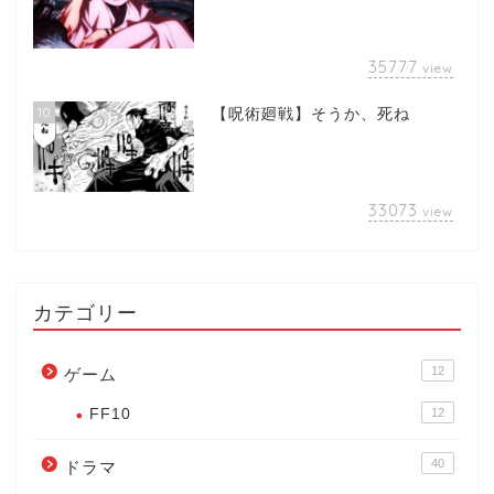
35777
view
10
【呪術廻戦】そうか、死ね
33073
view
カテゴリー
12
ゲーム
FF10
12
40
ドラマ