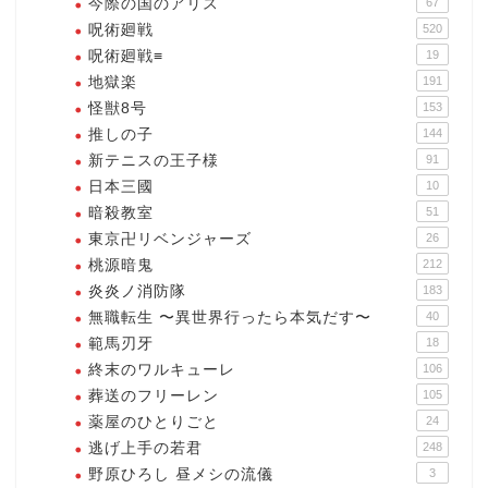
今際の国のアリス
67
呪術廻戦
520
呪術廻戦≡
19
地獄楽
191
怪獣8号
153
推しの子
144
新テニスの王子様
91
日本三國
10
暗殺教室
51
東京卍リベンジャーズ
26
桃源暗鬼
212
炎炎ノ消防隊
183
無職転生 〜異世界行ったら本気だす〜
40
範馬刃牙
18
終末のワルキューレ
106
葬送のフリーレン
105
薬屋のひとりごと
24
逃げ上手の若君
248
野原ひろし 昼メシの流儀
3