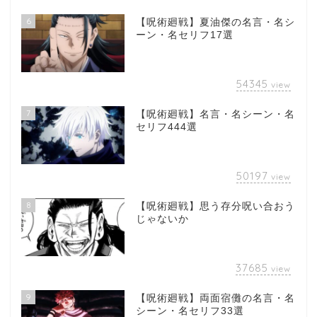
6
【呪術廻戦】夏油傑の名言・名シ
ーン・名セリフ17選
54345
view
7
【呪術廻戦】名言・名シーン・名
セリフ444選
50197
view
8
【呪術廻戦】思う存分呪い合おう
じゃないか
37685
view
9
【呪術廻戦】両面宿儺の名言・名
シーン・名セリフ33選