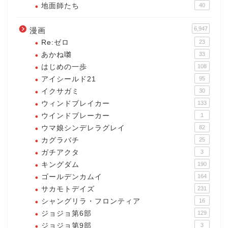
地面師たち
40
6,947
漫画
Re:ゼロ
23
あかね囃
33
はじめの一歩
108
アイシールド21
95
イクサガミ
30
ウィンドブレイカー
133
ウインドブレーカー
1
ウマ娘シンデレラグレイ
82
カグラバチ
25
ガチアクタ
3
キングダム
190
ゴールデンカムイ
164
サカモトデイズ
231
シャングリラ・フロンティア
16
ジョジョ第6部
129
ジョジョ第9部
3