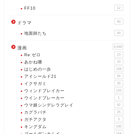
FF10
12
40
ドラマ
地面師たち
40
6,948
漫画
Re:ゼロ
23
あかね囃
33
はじめの一歩
108
アイシールド21
95
イクサガミ
30
ウィンドブレイカー
133
ウインドブレーカー
1
ウマ娘シンデレラグレイ
82
カグラバチ
25
ガチアクタ
3
キングダム
190
ゴールデンカムイ
164