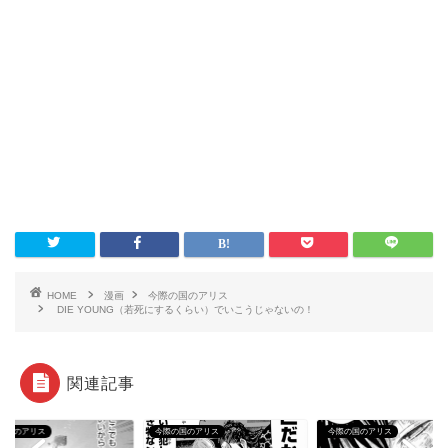
HOME
漫画
今際の国のアリス
DIE YOUNG（若死にするくらい）でいこうじゃないの！
関連記事
の国のアリス
今際の国のアリス
今際の国のアリス