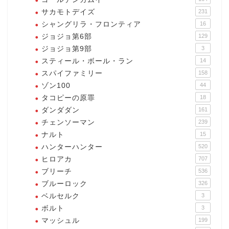
サカモトデイズ
231
シャングリラ・フロンティア
16
ジョジョ第6部
129
ジョジョ第9部
3
スティール・ボール・ラン
14
スパイファミリー
158
ゾン100
44
タコピーの原罪
18
ダンダダン
161
チェンソーマン
239
ナルト
15
ハンターハンター
520
ヒロアカ
707
ブリーチ
536
ブルーロック
326
ベルセルク
3
ボルト
3
マッシュル
199