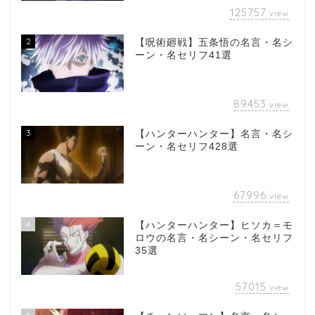
125757
view
2
【呪術廻戦】五条悟の名言・名シ
ーン・名セリフ41選
89453
view
3
【ハンターハンター】名言・名シ
ーン・名セリフ428選
67996
view
4
【ハンターハンター】ヒソカ＝モ
ロウの名言・名シーン・名セリフ
35選
57015
view