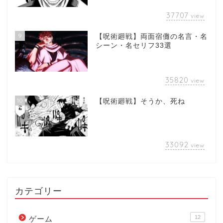
37707
view
9
【呪術廻戦】両面宿儺の名言・名
シーン・名セリフ33選
35820
view
10
【呪術廻戦】そうか、死ね
33092
view
カテゴリー
12
ゲーム