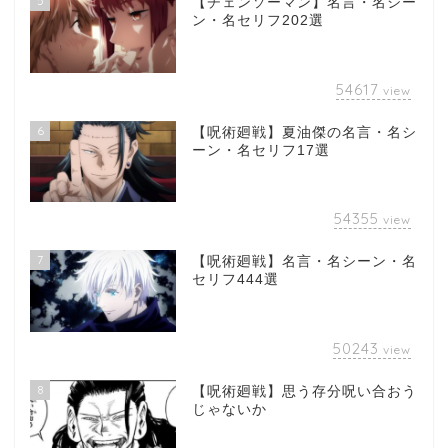
5
【チェンソーマン】名言・名シー
ン・名セリフ202選
54617
view
6
【呪術廻戦】夏油傑の名言・名シ
ーン・名セリフ17選
54355
view
7
【呪術廻戦】名言・名シーン・名
セリフ444選
50243
view
8
【呪術廻戦】思う存分呪い合おう
じゃないか