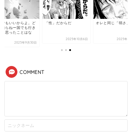
こでもいいからよ。ど
「性」だからだ
オレと同じ「弱さ」
か知らねー国でも行き
いと思ったことはな
.
2025年10月6日
2025年1
2025年9月30日
COMMENT