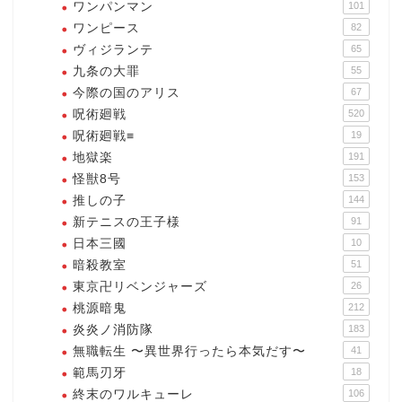
ワンパンマン
101
ワンピース
82
ヴィジランテ
65
九条の大罪
55
今際の国のアリス
67
呪術廻戦
520
呪術廻戦≡
19
地獄楽
191
怪獣8号
153
推しの子
144
新テニスの王子様
91
日本三國
10
暗殺教室
51
東京卍リベンジャーズ
26
桃源暗鬼
212
炎炎ノ消防隊
183
無職転生 〜異世界行ったら本気だす〜
41
範馬刃牙
18
終末のワルキューレ
106