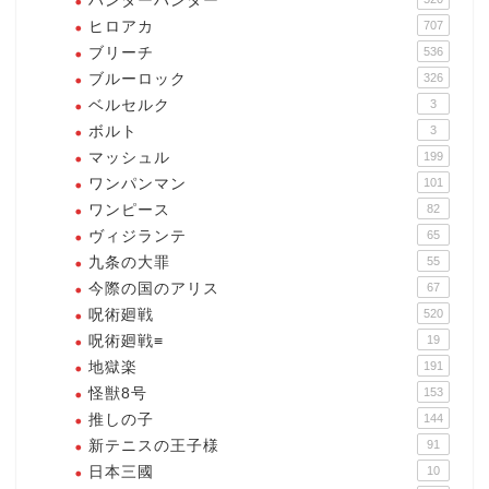
ハンターハンター
ヒロアカ
707
ブリーチ
536
ブルーロック
326
ベルセルク
3
ボルト
3
マッシュル
199
ワンパンマン
101
ワンピース
82
ヴィジランテ
65
九条の大罪
55
今際の国のアリス
67
呪術廻戦
520
呪術廻戦≡
19
地獄楽
191
怪獣8号
153
推しの子
144
新テニスの王子様
91
日本三國
10