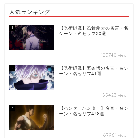
人気ランキング
1
【呪術廻戦】乙骨憂太の名言・名
シーン・名セリフ20選
125748
view
2
【呪術廻戦】五条悟の名言・名シ
ーン・名セリフ41選
89423
view
3
【ハンターハンター】名言・名シ
ーン・名セリフ428選
67961
view