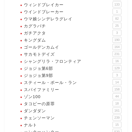
ウィンドブレイカー
133
ウインドブレーカー
1
ウマ娘シンデレラグレイ
82
カグラバチ
25
ガチアクタ
3
キングダム
190
ゴールデンカムイ
164
サカモトデイズ
231
シャングリラ・フロンティア
16
ジョジョ第6部
129
ジョジョ第9部
3
スティール・ボール・ラン
14
スパイファミリー
158
ゾン100
44
タコピーの原罪
18
ダンダダン
161
チェンソーマン
239
ナルト
15
520