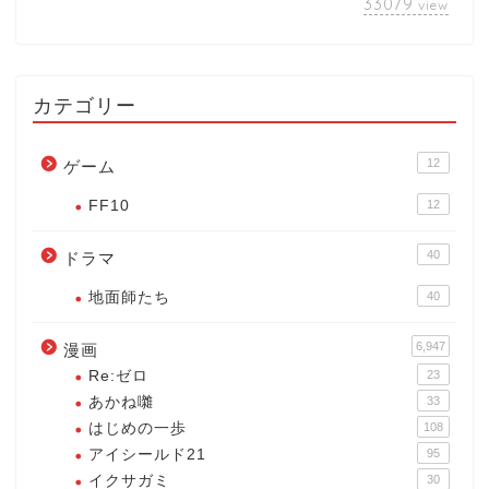
33079
view
カテゴリー
12
ゲーム
FF10
12
40
ドラマ
地面師たち
40
6,947
漫画
Re:ゼロ
23
あかね囃
33
はじめの一歩
108
アイシールド21
95
イクサガミ
30