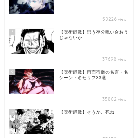
50226
view
8
【呪術廻戦】思う存分呪い合おう
じゃないか
37698
view
9
【呪術廻戦】両面宿儺の名言・名
シーン・名セリフ33選
35802
view
10
【呪術廻戦】そうか、死ね