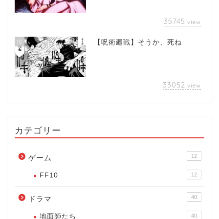
35745
view
10
【呪術廻戦】そうか、死ね
33052
view
カテゴリー
12
ゲーム
FF10
12
40
ドラマ
地面師たち
40