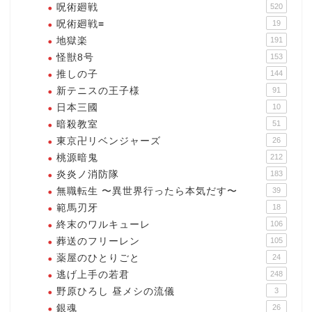
呪術廻戦
520
呪術廻戦≡
19
地獄楽
191
怪獣8号
153
推しの子
144
新テニスの王子様
91
日本三國
10
暗殺教室
51
東京卍リベンジャーズ
26
桃源暗鬼
212
炎炎ノ消防隊
183
無職転生 〜異世界行ったら本気だす〜
39
範馬刃牙
18
終末のワルキューレ
106
葬送のフリーレン
105
薬屋のひとりごと
24
逃げ上手の若君
248
野原ひろし 昼メシの流儀
3
銀魂
26