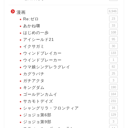
6,946
漫画
Re:ゼロ
23
あかね囃
33
はじめの一歩
108
アイシールド21
95
イクサガミ
30
ウィンドブレイカー
133
ウインドブレーカー
1
ウマ娘シンデレラグレイ
82
カグラバチ
25
ガチアクタ
3
キングダム
190
ゴールデンカムイ
164
サカモトデイズ
231
シャングリラ・フロンティア
16
ジョジョ第6部
129
ジョジョ第9部
3