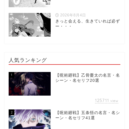
2026年8月4日
きっと会える、生きていれば必ず
ー・・・
人気ランキング
1
【呪術廻戦】乙骨憂太の名言・名
シーン・名セリフ20選
125711
view
2
【呪術廻戦】五条悟の名言・名シ
ーン・名セリフ41選