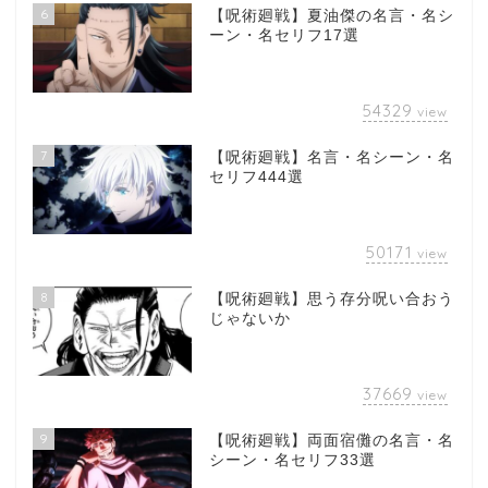
6
【呪術廻戦】夏油傑の名言・名シ
ーン・名セリフ17選
54329
view
7
【呪術廻戦】名言・名シーン・名
セリフ444選
50171
view
8
【呪術廻戦】思う存分呪い合おう
じゃないか
37669
view
9
【呪術廻戦】両面宿儺の名言・名
シーン・名セリフ33選