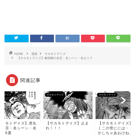
HOME
漫画
サカモトデイズ
【サカモトデイズ】麻樹栖の名言・名シーン・名セリフ
関連記事
モトデイズ
サカモトデイズ
サカモトデイズ
サカモトデイズ】虎丸
【サカモトデイズ】止ま
【サカモトデイズ】
の名言・名シーン・名
れ！！！
くこの世にには・・
リフ6選
かしちゃあおけねぇ