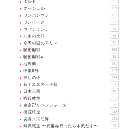
ボルト
3
マッシュル
199
ワンパンマン
101
ワンピース
82
ヴィジランテ
65
九条の大罪
55
今際の国のアリス
67
呪術廻戦
520
呪術廻戦≡
19
地獄楽
191
怪獣8号
153
推しの子
144
新テニスの王子様
91
日本三國
10
暗殺教室
51
東京卍リベンジャーズ
26
桃源暗鬼
212
炎炎ノ消防隊
183
無職転生 〜異世界行ったら本気だす〜
40