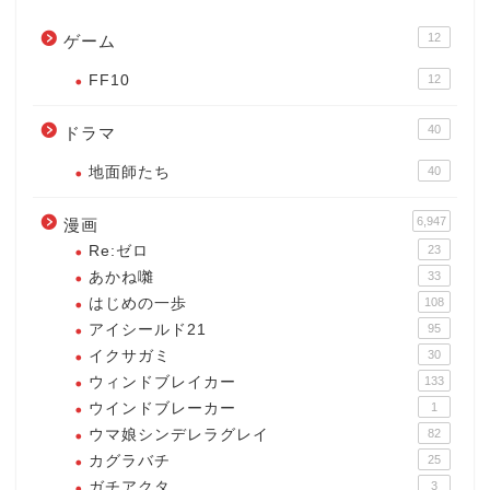
12
ゲーム
FF10
12
40
ドラマ
地面師たち
40
6,947
漫画
Re:ゼロ
23
あかね囃
33
はじめの一歩
108
アイシールド21
95
イクサガミ
30
ウィンドブレイカー
133
ウインドブレーカー
1
ウマ娘シンデレラグレイ
82
カグラバチ
25
ガチアクタ
3