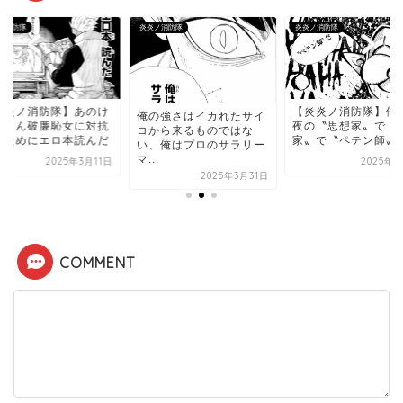
ノ消防隊
炎炎ノ消防隊
炎炎ノ消防隊
炎炎ノ消防隊】あのけ
【炎炎ノ消防隊】俺
俺の強さはイカれたサイ
からん破廉恥女に対抗
夜の〝思想家〟で〝
コから来るものではな
るためにエロ本読んだ
家〟で〝ペテン師〟
い、俺はプロのサラリー
マ...
2025年3月11日
2025年3
2025年3月31日
COMMENT