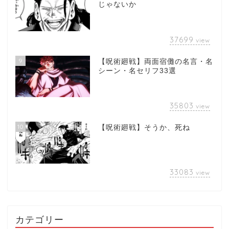
じゃないか
37699
view
9
【呪術廻戦】両面宿儺の名言・名
シーン・名セリフ33選
35803
view
10
【呪術廻戦】そうか、死ね
33083
view
カテゴリー