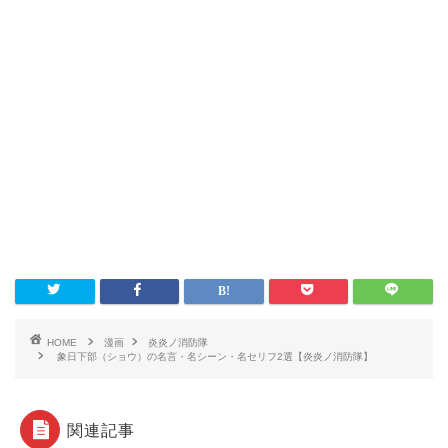
HOME
漫画
炎炎ノ消防隊
象日下部（ショウ）の名言・名シーン・名セリフ2選【炎炎ノ消防隊】
関連記事