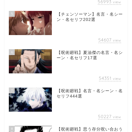
56993
view
5
【チェンソーマン】名言・名シー
ン・名セリフ202選
54607
view
6
【呪術廻戦】夏油傑の名言・名シ
ーン・名セリフ17選
54351
view
7
【呪術廻戦】名言・名シーン・名
セリフ444選
50227
view
8
【呪術廻戦】思う存分呪い合おう