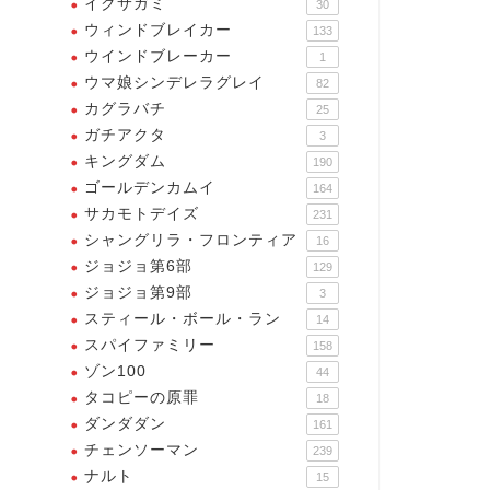
イクサガミ
30
ウィンドブレイカー
133
ウインドブレーカー
1
ウマ娘シンデレラグレイ
82
カグラバチ
25
ガチアクタ
3
キングダム
190
ゴールデンカムイ
164
サカモトデイズ
231
シャングリラ・フロンティア
16
ジョジョ第6部
129
ジョジョ第9部
3
スティール・ボール・ラン
14
スパイファミリー
158
ゾン100
44
タコピーの原罪
18
ダンダダン
161
チェンソーマン
239
ナルト
15
イシールド21
アイシールド21