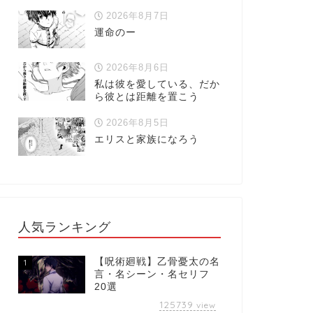
2026年8月7日
運命のー
2026年8月6日
私は彼を愛している、だか
ら彼とは距離を置こう
2026年8月5日
エリスと家族になろう
人気ランキング
【呪術廻戦】乙骨憂太の名
1
言・名シーン・名セリフ
20選
125739
view