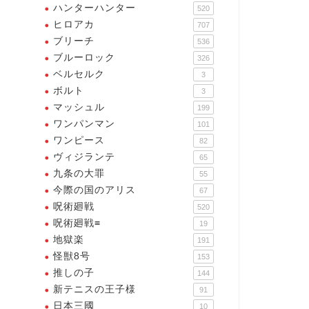
ハンターハンター
520
ヒロアカ
707
ブリーチ
536
ブルーロック
326
ベルセルク
3
黒木浩二の名言・名シーン・名
ボルト
3
結豪喜の名言・名シーン・名
セリフ【アイシールド21】
マッシュル
199
リフ【アイシールド21】
ワンパンマン
101
2025年4月16日
2025年5月8
ワンピース
82
ヴィジランテ
65
九条の大罪
55
今際の国のアリス
67
呪術廻戦
520
呪術廻戦≡
19
地獄楽
191
怪獣8号
153
推しの子
144
新テニスの王子様
91
日本三國
10