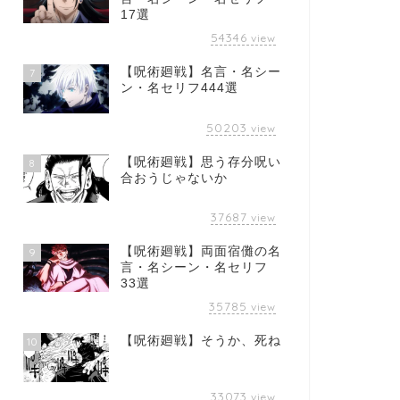
17選
54346
view
【呪術廻戦】名言・名シー
7
ン・名セリフ444選
50203
view
【呪術廻戦】思う存分呪い
8
合おうじゃないか
37687
view
【呪術廻戦】両面宿儺の名
9
言・名シーン・名セリフ
33選
35785
view
【呪術廻戦】そうか、死ね
10
33073
view