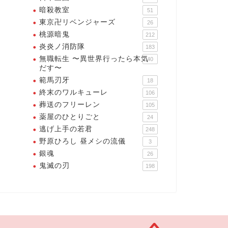
暗殺教室
51
東京卍リベンジャーズ
26
桃源暗鬼
212
炎炎ノ消防隊
183
無職転生 〜異世界行ったら本気
40
だす〜
範馬刃牙
18
終末のワルキューレ
106
葬送のフリーレン
105
薬屋のひとりごと
24
逃げ上手の若君
248
野原ひろし 昼メシの流儀
3
銀魂
26
鬼滅の刃
198