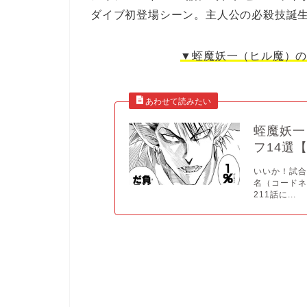
ダイブ初登場シーン。主人公の必殺技誕
▼蛭魔妖一（ヒル魔）
蛭魔妖一
フ14選
いいか！試
名（コードネ
211話に...