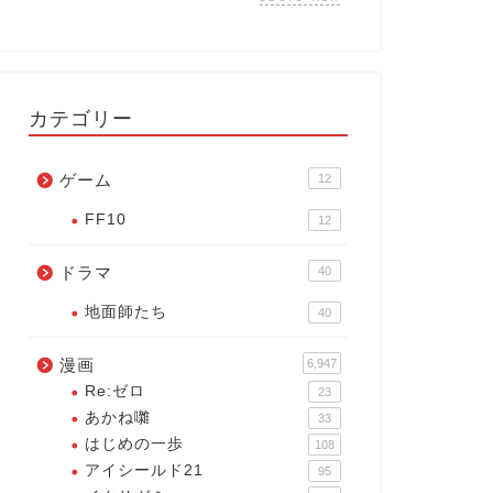
カテゴリー
ゲーム
12
FF10
12
ドラマ
40
地面師たち
40
漫画
6,947
Re:ゼロ
23
あかね囃
33
はじめの一歩
108
アイシールド21
95