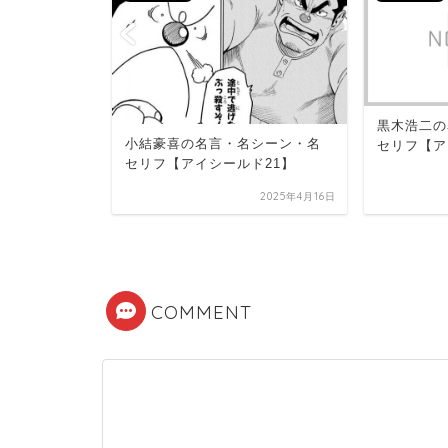
の名言・名
黒木浩二の
小結豪喜の名言・名シーン・名
選【アイシー
セリフ【ア
セリフ【アイシールド21】
2025年4月15日
2025年4月16日
COMMENT