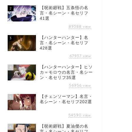
【呪術廻戦】五条悟の名
2
言・名シーン・名セリフ
41選
89388
view
【ハンターハンター】名
3
言・名シーン・名セリフ
428選
67937
view
【ハンターハンター】ヒソ
4
カ＝モロウの名言・名シー
ン・名セリフ35選
56956
view
【チェンソーマン】名言・
5
名シーン・名セリフ202選
54590
view
【呪術廻戦】夏油傑の名
6
言・名シーン・名セリフ