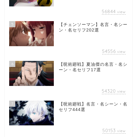
56844
view
5
【チェンソーマン】名言・名シー
ン・名セリフ202選
54556
view
6
【呪術廻戦】夏油傑の名言・名シ
ーン・名セリフ17選
54320
view
7
【呪術廻戦】名言・名シーン・名
セリフ444選
50153
view