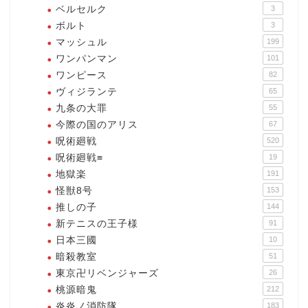
ベルセルク
3
ボルト
3
マッシュル
199
ワンパンマン
101
ワンピース
82
ヴィジランテ
65
九条の大罪
55
今際の国のアリス
67
呪術廻戦
520
呪術廻戦≡
19
地獄楽
191
怪獣8号
153
推しの子
144
新テニスの王子様
91
日本三國
10
暗殺教室
51
東京卍リベンジャーズ
26
桃源暗鬼
212
炎炎ノ消防隊
183