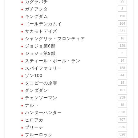
カグラバチ
25
ガチアクタ
3
キングダム
190
ゴールデンカムイ
164
サカモトデイズ
231
シャングリラ・フロンティア
16
ジョジョ第6部
129
ジョジョ第9部
3
スティール・ボール・ラン
14
スパイファミリー
158
ゾン100
44
タコピーの原罪
18
ダンダダン
161
チェンソーマン
239
ナルト
15
ハンターハンター
520
ヒロアカ
707
ブリーチ
536
ブルーロック
326