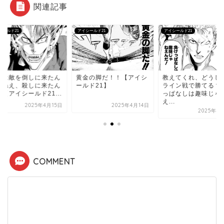
関連記事
シールド21
アイシールド21
アイシールド21
らは敵を倒しに来たん
黄金の脚だ！！【アイシ
教えてくれ、どうし
ゃねえ、殺しに来たん
ールド21】
ライン戦で勝てる？
【アイシールド21...
っぱなしは趣味じゃ
え...
2025年4月15日
2025年4月14日
2025年4
COMMENT