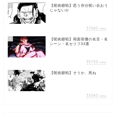
8
【呪術廻戦】思う存分呪い合おう
じゃないか
37660
view
9
【呪術廻戦】両面宿儺の名言・名
シーン・名セリフ33選
35730
view
10
【呪術廻戦】そうか、死ね
33043
view