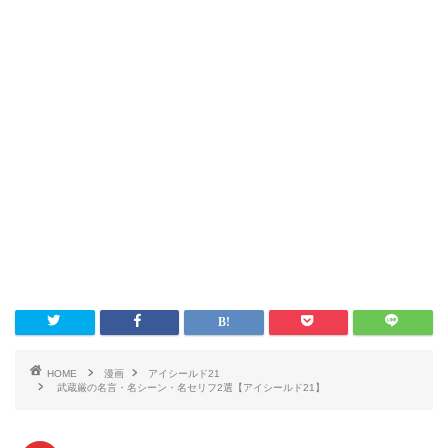
HOME
漫画
アイシールド21
武蔵厳の名言・名シーン・名セリフ2選【アイシールド21】