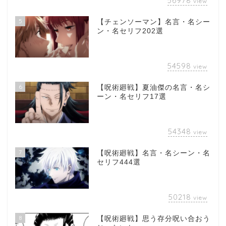
56978
view
5
【チェンソーマン】名言・名シー
ン・名セリフ202選
54598
view
6
【呪術廻戦】夏油傑の名言・名シ
ーン・名セリフ17選
54348
view
7
【呪術廻戦】名言・名シーン・名
セリフ444選
50218
view
8
【呪術廻戦】思う存分呪い合おう