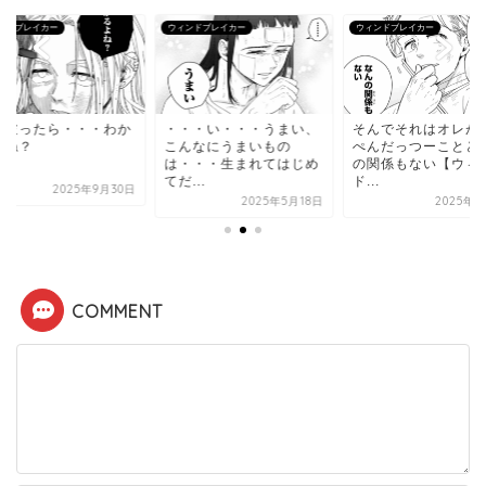
ンドブレイカー
ウィンドブレイカー
ウィンドブレイカー
し破ったら・・・わか
・・・い・・・うまい、
そんでそれはオレが
よね？
こんなにうまいもの
ぺんだっつーことと
は・・・生まれてはじめ
の関係もない【ウィ
てだ...
ド...
2025年9月30日
2025年5月18日
2025年5
COMMENT