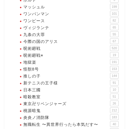
ボルト
マッシュル
199
ワンパンマン
101
ワンピース
82
ヴィジランテ
65
九条の大罪
55
今際の国のアリス
67
呪術廻戦
520
呪術廻戦≡
19
地獄楽
191
怪獣8号
153
推しの子
144
新テニスの王子様
91
日本三國
10
暗殺教室
51
東京卍リベンジャーズ
26
桃源暗鬼
212
炎炎ノ消防隊
183
無職転生 〜異世界行ったら本気だす〜
40