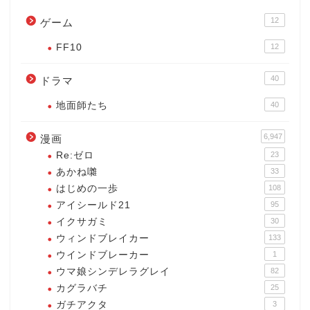
12
ゲーム
FF10
12
40
ドラマ
地面師たち
40
6,947
漫画
Re:ゼロ
23
あかね囃
33
はじめの一歩
108
アイシールド21
95
イクサガミ
30
ウィンドブレイカー
133
ウインドブレーカー
1
ウマ娘シンデレラグレイ
82
カグラバチ
25
ガチアクタ
3