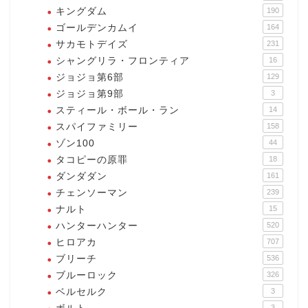
キングダム
190
ゴールデンカムイ
164
サカモトデイズ
231
シャングリラ・フロンティア
16
ジョジョ第6部
129
ジョジョ第9部
3
スティール・ボール・ラン
14
スパイファミリー
158
ゾン100
44
タコピーの原罪
18
ダンダダン
161
チェンソーマン
239
ナルト
15
ハンターハンター
520
ヒロアカ
707
ブリーチ
536
ブルーロック
326
ベルセルク
3
3