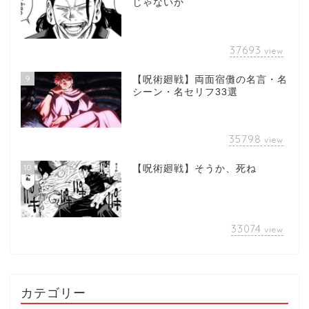
じゃないか
37693
view
9
【呪術廻戦】両面宿儺の名言・名
シーン・名セリフ33選
35798
view
10
【呪術廻戦】そうか、死ね
33074
view
カテゴリー