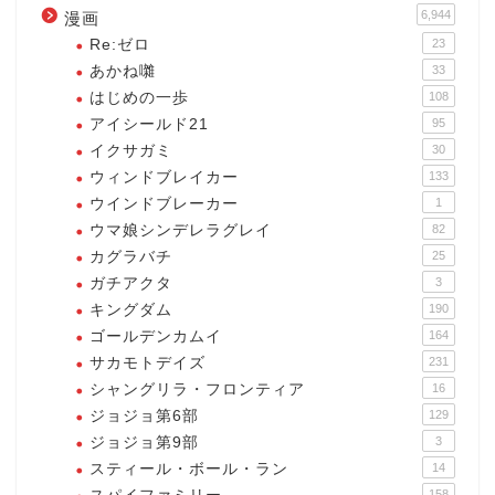
6,944
漫画
Re:ゼロ
23
あかね囃
33
はじめの一歩
108
アイシールド21
95
イクサガミ
30
ウィンドブレイカー
133
ウインドブレーカー
1
ウマ娘シンデレラグレイ
82
カグラバチ
25
ガチアクタ
3
キングダム
190
ゴールデンカムイ
164
サカモトデイズ
231
シャングリラ・フロンティア
16
ジョジョ第6部
129
ジョジョ第9部
3
スティール・ボール・ラン
14
158