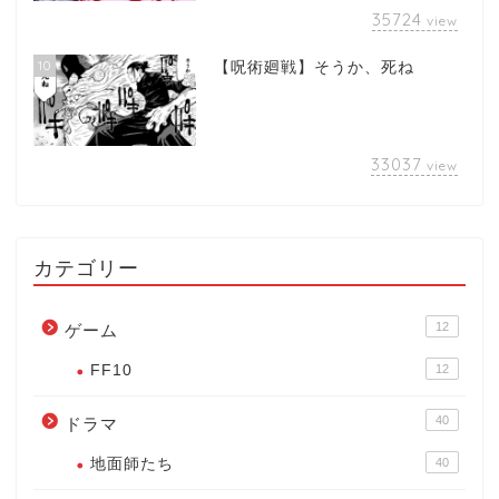
35724
view
10
【呪術廻戦】そうか、死ね
33037
view
カテゴリー
12
ゲーム
FF10
12
40
ドラマ
地面師たち
40