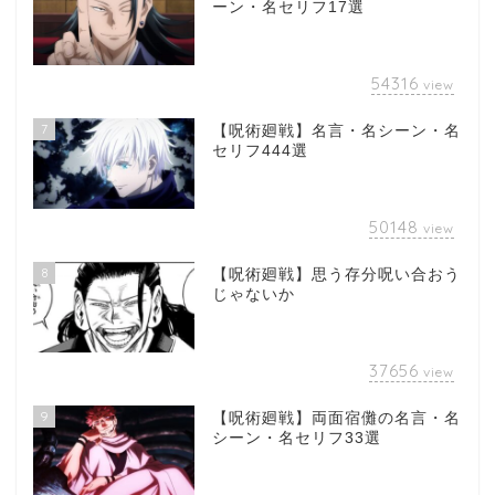
ーン・名セリフ17選
54316
view
7
【呪術廻戦】名言・名シーン・名
セリフ444選
50148
view
8
【呪術廻戦】思う存分呪い合おう
じゃないか
37656
view
9
【呪術廻戦】両面宿儺の名言・名
シーン・名セリフ33選