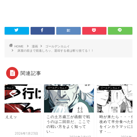
HOME
漫画
ゴールデンカムイ
床屋の前まで前進しろッ、退却する者は斬り捨てる！！
関連記事
ルデンカムイ
ゴールデンカムイ
ゴールデンカムイ
けえええッ
この土方歳三が函館で戦
時が来たら・・・俺
うのは二回目だ、ここで
改めて半分食べた飯
の戦い方をよく知って
をインカラマッに渡
い...
す・...
2026年1月23日