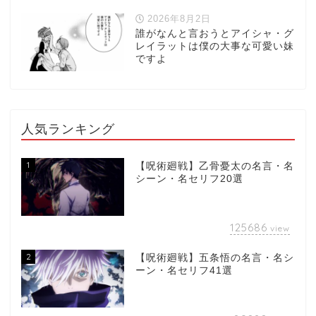
2026年8月2日
誰がなんと言おうとアイシャ・グ
レイラットは僕の大事な可愛い妹
ですよ
人気ランキング
1
【呪術廻戦】乙骨憂太の名言・名
シーン・名セリフ20選
125686
view
2
【呪術廻戦】五条悟の名言・名シ
ーン・名セリフ41選