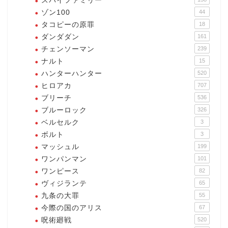
スパイファミリー
ゾン100
44
タコピーの原罪
18
ダンダダン
161
チェンソーマン
239
ナルト
15
ハンターハンター
520
ヒロアカ
707
ブリーチ
536
ブルーロック
326
ベルセルク
3
ボルト
3
マッシュル
199
ワンパンマン
101
ワンピース
82
ヴィジランテ
65
九条の大罪
55
今際の国のアリス
67
呪術廻戦
520