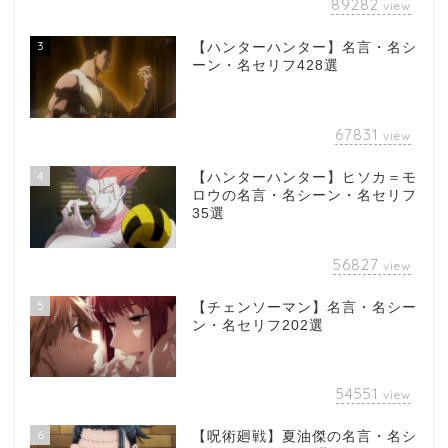
89282
view
3
【ハンターハンター】名言・名シ
ーン・名セリフ428選
67831
view
4
【ハンターハンター】ヒソカ＝モ
ロウの名言・名シーン・名セリフ
35選
56827
view
5
【チェンソーマン】名言・名シー
ン・名セリフ202選
54551
view
6
【呪術廻戦】夏油傑の名言・名シ