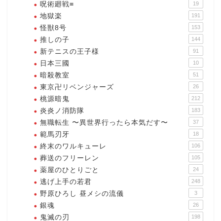
呪術廻戦≡
19
地獄楽
191
怪獣8号
153
推しの子
144
新テニスの王子様
91
日本三國
10
暗殺教室
51
東京卍リベンジャーズ
26
桃源暗鬼
212
炎炎ノ消防隊
183
無職転生 〜異世界行ったら本気だす〜
37
範馬刃牙
18
終末のワルキューレ
106
葬送のフリーレン
105
薬屋のひとりごと
24
逃げ上手の若君
248
野原ひろし 昼メシの流儀
3
銀魂
26
鬼滅の刃
198