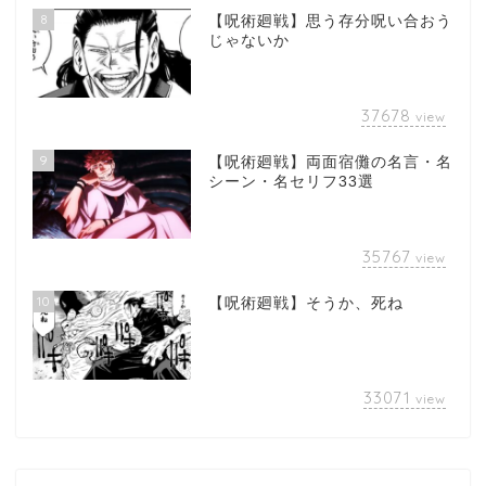
8
【呪術廻戦】思う存分呪い合おう
じゃないか
37678
view
9
【呪術廻戦】両面宿儺の名言・名
シーン・名セリフ33選
35767
view
10
【呪術廻戦】そうか、死ね
33071
view