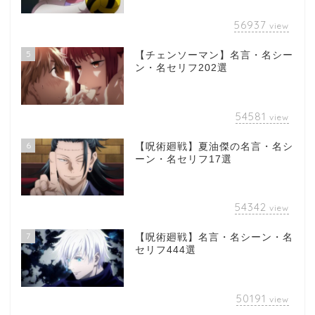
56937
view
5
【チェンソーマン】名言・名シー
ン・名セリフ202選
54581
view
6
【呪術廻戦】夏油傑の名言・名シ
ーン・名セリフ17選
54342
view
7
【呪術廻戦】名言・名シーン・名
セリフ444選
50191
view