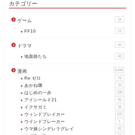
カテゴリー
12
ゲーム
FF10
12
40
ドラマ
地面師たち
40
6,946
漫画
Re:ゼロ
23
あかね囃
33
はじめの一歩
108
アイシールド21
95
イクサガミ
30
ウィンドブレイカー
133
ウインドブレーカー
1
ウマ娘シンデレラグレイ
82