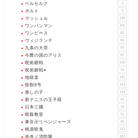
ベルセルク
3
ボルト
3
マッシュル
199
ワンパンマン
101
ワンピース
82
ヴィジランテ
65
九条の大罪
55
今際の国のアリス
67
呪術廻戦
520
呪術廻戦≡
19
地獄楽
191
怪獣8号
153
推しの子
144
新テニスの王子様
91
日本三國
10
暗殺教室
51
東京卍リベンジャーズ
26
桃源暗鬼
212
炎炎ノ消防隊
183