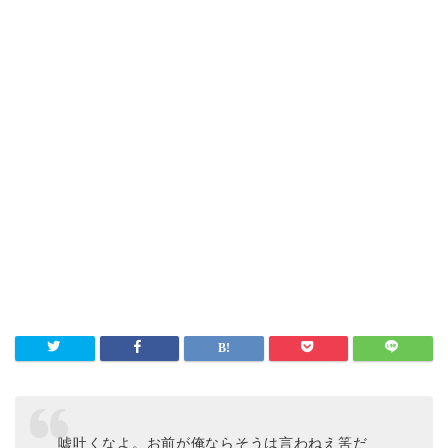
嘘吐くなよ。お前が俺ならそうは言わねえ筈だ