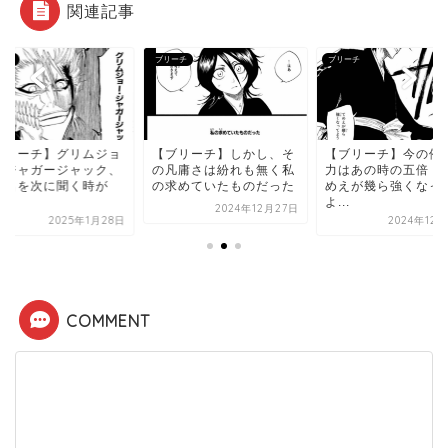
関連記事
ーチ
ブリーチ
ブリーチ
ブリーチ】グリムジョ
【ブリーチ】しかし、そ
【ブリーチ】今の俺
・ジャガージャック、
の凡庸さは紛れも無く私
力はあの時の五倍！
の名を次に聞く時が
の求めていたものだった
めえが幾ら強くなっ
.
よ...
2024年12月27日
2025年1月28日
2024年12
COMMENT