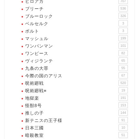
ヒロアカ
707
ブリーチ
536
ブルーロック
326
ベルセルク
3
ボルト
3
マッシュル
199
ワンパンマン
101
ワンピース
82
ヴィジランテ
65
九条の大罪
55
今際の国のアリス
67
呪術廻戦
520
呪術廻戦≡
19
地獄楽
191
怪獣8号
153
推しの子
144
新テニスの王子様
91
日本三國
10
暗殺教室
51