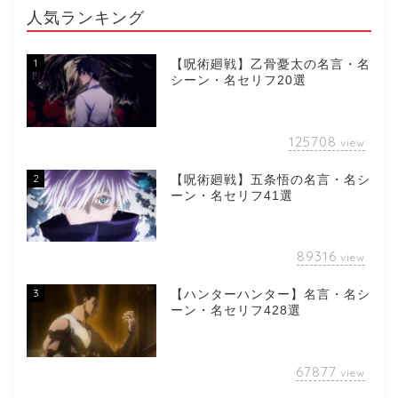
人気ランキング
1
【呪術廻戦】乙骨憂太の名言・名
シーン・名セリフ20選
125708
view
2
【呪術廻戦】五条悟の名言・名シ
ーン・名セリフ41選
89316
view
3
【ハンターハンター】名言・名シ
ーン・名セリフ428選
67877
view