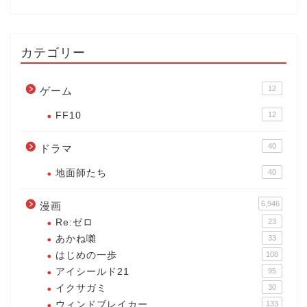
カテゴリー
12
ゲーム
FF10
12
40
ドラマ
地面師たち
40
6,946
漫画
Re:ゼロ
23
あかね囃
33
はじめの一歩
108
アイシールド21
95
イクサガミ
30
ウィンドブレイカー
133