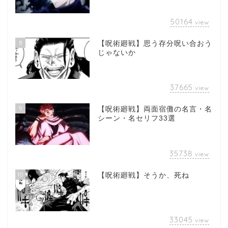
50164
view
8
【呪術廻戦】思う存分呪い合おう
じゃないか
37665
view
9
【呪術廻戦】両面宿儺の名言・名
シーン・名セリフ33選
35738
view
10
【呪術廻戦】そうか、死ね
33045
view