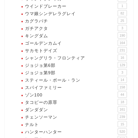
ウインドブレーカー
1
ウマ娘シンデレラグレイ
82
カグラバチ
25
ガチアクタ
3
キングダム
190
ゴールデンカムイ
164
サカモトデイズ
231
シャングリラ・フロンティア
16
ジョジョ第6部
129
ジョジョ第9部
3
スティール・ボール・ラン
14
スパイファミリー
158
ゾン100
44
タコピーの原罪
18
ダンダダン
161
チェンソーマン
239
ナルト
15
ハンターハンター
520