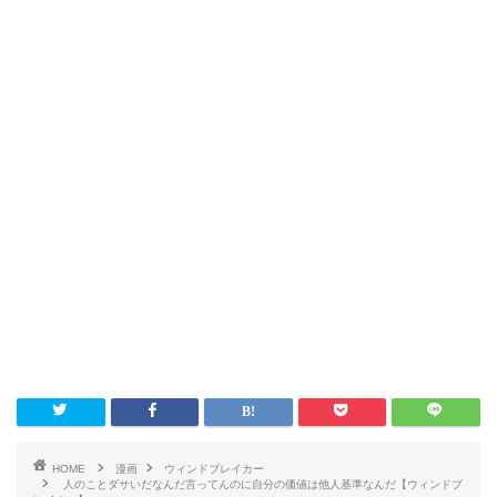
HOME
漫画
ウィンドブレイカー
人のことダサいだなんだ言ってんのに自分の価値は他人基準なんだ【ウィンドブ