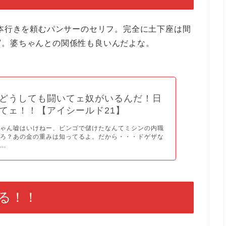
日本行きを頼むパンサーのセリフ。完全に土下座は間
写。婆ちゃんとの関係性も良いんだよな。
どうしても闘いてェ奴がいるんだ！日
てェ！！【アイシールド21】
ちゃん嘘はいけねー、ビンゴで儲けたなんてミシンの内職
だろ？あの金の重みは知ってるよ。だから・・・ドゲザな
..
る！！