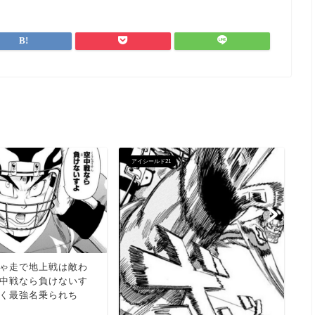
アイシールド21
ア
ゃ走で地上戦は敵わ
中戦なら負けないす
く最強名乗られち
だ