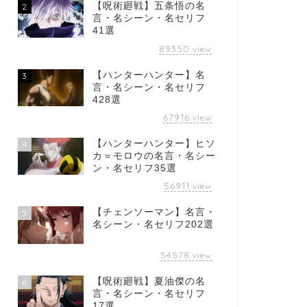
【呪術廻戦】五条悟の名
2
言・名シーン・名セリフ
41選
89350
view
【ハンターハンター】名
3
言・名シーン・名セリフ
428選
67916
view
【ハンターハンター】ヒソ
4
カ＝モロウの名言・名シー
ン・名セリフ35選
56911
view
【チェンソーマン】名言・
5
名シーン・名セリフ202選
54578
view
【呪術廻戦】夏油傑の名
6
言・名シーン・名セリフ
17選