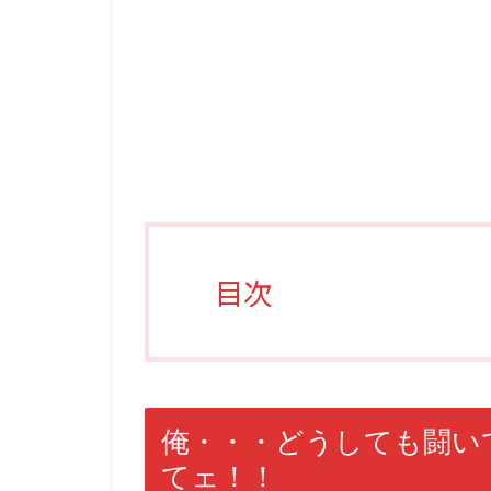
目次
俺・・・どうしても闘い
てェ！！