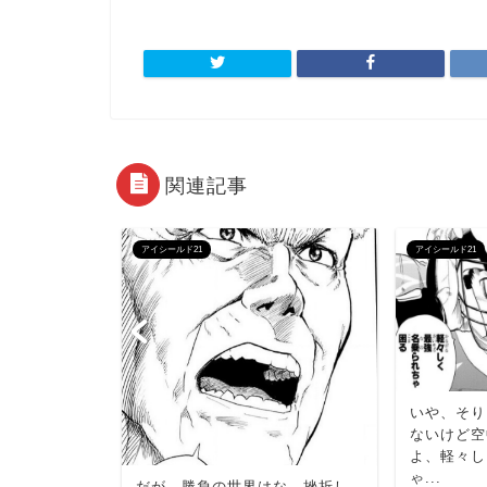
関連記事
アイシールド21
アイシールド21
いや、そり
ないけど空
よ、軽々し
ゃ...
だが、勝負の世界はな、挫折し