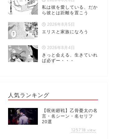
私は彼を愛している、だか
ら彼とは距離を置こう
2026年8月5日
エリスと家族になろう
2026年8月4日
きっと会える、生きていれ
ば必ずー・・・
人気ランキング
【呪術廻戦】乙骨憂太の名
1
言・名シーン・名セリフ
20選
125718
view