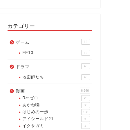
カテゴリー
ゲーム
12
FF10
12
ドラマ
40
地面師たち
40
漫画
6,946
Re:ゼロ
23
あかね囃
33
はじめの一歩
108
アイシールド21
95
イクサガミ
30