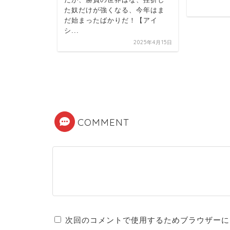
た奴だけが強くなる、今年はま
だ始まったばかりだ！【アイ
シ...
きる、ボー
2025年4月15日
わして投げ
境が生ん
2025年4月17日
COMMENT
次回のコメントで使用するためブラウザーに