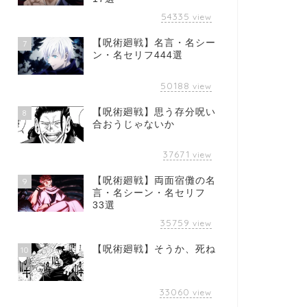
54335
view
【呪術廻戦】名言・名シー
7
ン・名セリフ444選
50188
view
【呪術廻戦】思う存分呪い
8
合おうじゃないか
37671
view
【呪術廻戦】両面宿儺の名
9
言・名シーン・名セリフ
33選
35759
view
【呪術廻戦】そうか、死ね
10
33060
view