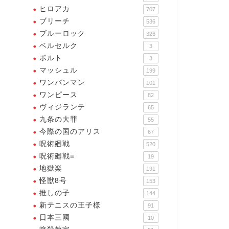
ヒロアカ
707
ブリーチ
536
ブルーロック
326
ベルセルク
3
ボルト
3
マッシュル
199
ワンパンマン
101
ワンピース
82
ヴィジランテ
65
イシールド21
アイシールド21
九条の大罪
55
今際の国のアリス
67
呪術廻戦
520
呪術廻戦≡
19
地獄楽
191
怪獣8号
153
推しの子
いや、そりゃ走で地上戦は敵わ
144
ないけど空中戦なら負けないす
新テニスの王子様
91
よ、軽々しく最強名乗られち
日本三國
10
ゃ...
が、勝負の世界はな、挫折し