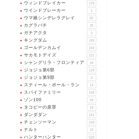
ウィンドブレイカー
133
ウインドブレーカー
1
ウマ娘シンデレラグレイ
82
カグラバチ
25
ガチアクタ
3
キングダム
190
ゴールデンカムイ
164
サカモトデイズ
231
シャングリラ・フロンティア
16
ジョジョ第6部
129
ジョジョ第9部
3
スティール・ボール・ラン
14
スパイファミリー
158
ゾン100
44
タコピーの原罪
18
ダンダダン
161
チェンソーマン
239
ナルト
15
ハンターハンター
520