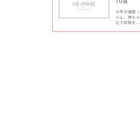
70選
小早川瀬那（
ゃん、姉ち
なで目指す...