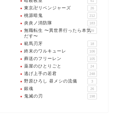
暗殺教室
51
2025年4月21
奴だけが強くなる、今年はま
東京卍リベンジャーズ
26
始まったばかりだ！【アイ
桃源暗鬼
212
...
炎炎ノ消防隊
183
2025年4月15日
無職転生 〜異世界行ったら本気
39
だす〜
範馬刃牙
18
終末のワルキューレ
106
葬送のフリーレン
105
薬屋のひとりごと
24
逃げ上手の若君
248
野原ひろし 昼メシの流儀
3
銀魂
26
鬼滅の刃
198