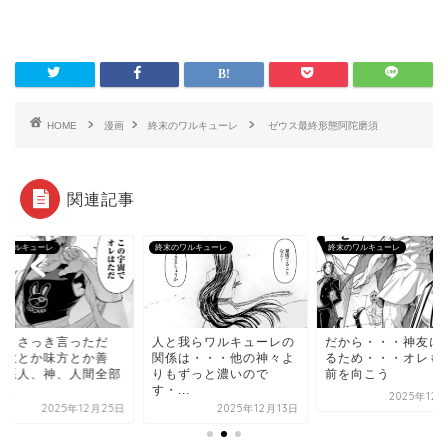
HOME
漫画
終末のワルキューレ
ゼウス最終形態阿陀磨須
関連記事
のワルキューレ
終末のワルキューレ
終末のワルキューレ
からさっき言っただ
人と我らワルキューレの
だから・・・神友に
？敵とか味方とか善
関係は・・・他の神々よ
るため・・・オレも
、悪人、神、人間全部
りもずっと濃いので
前を向こう
...
す・...
2025年12
2025年12月25日
2025年12月13日