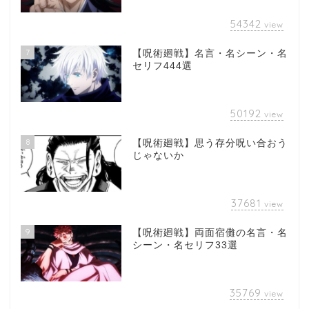
54342
view
7
【呪術廻戦】名言・名シーン・名
セリフ444選
50192
view
8
【呪術廻戦】思う存分呪い合おう
じゃないか
37681
view
9
【呪術廻戦】両面宿儺の名言・名
シーン・名セリフ33選
35769
view