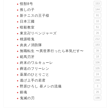
怪獣8号
153
推しの子
144
新テニスの王子様
91
日本三國
10
暗殺教室
51
東京卍リベンジャーズ
26
桃源暗鬼
212
炎炎ノ消防隊
183
無職転生 〜異世界行ったら本気だす〜
39
範馬刃牙
18
終末のワルキューレ
106
葬送のフリーレン
105
薬屋のひとりごと
24
逃げ上手の若君
248
野原ひろし 昼メシの流儀
3
銀魂
26
鬼滅の刃
198