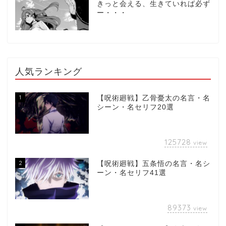
きっと会える、生きていれば必ず
ー・・・
人気ランキング
1
【呪術廻戦】乙骨憂太の名言・名
シーン・名セリフ20選
125728
view
2
【呪術廻戦】五条悟の名言・名シ
ーン・名セリフ41選
89373
view