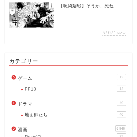
10
【呪術廻戦】そうか、死ね
33071
view
カテゴリー
12
ゲーム
FF10
12
40
ドラマ
地面師たち
40
6,946
漫画
Re:ゼロ
23