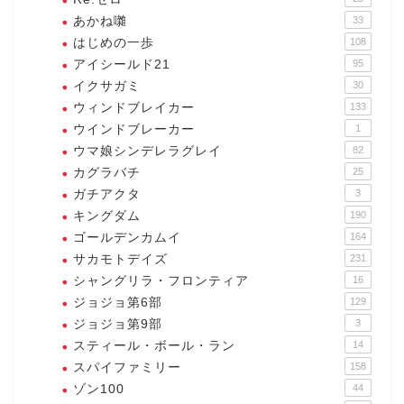
あかね囃
33
はじめの一歩
108
アイシールド21
95
イクサガミ
30
ウィンドブレイカー
133
ウインドブレーカー
1
ウマ娘シンデレラグレイ
82
カグラバチ
25
ガチアクタ
3
キングダム
190
ゴールデンカムイ
164
サカモトデイズ
231
シャングリラ・フロンティア
16
ジョジョ第6部
129
ジョジョ第9部
3
スティール・ボール・ラン
14
スパイファミリー
158
ゾン100
44