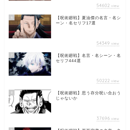
54602
view
6
【呪術廻戦】夏油傑の名言・名シ
ーン・名セリフ17選
54349
view
7
【呪術廻戦】名言・名シーン・名
セリフ444選
50222
view
8
【呪術廻戦】思う存分呪い合おう
じゃないか
37696
view