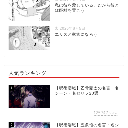
私は彼を愛している、だから彼と
は距離を置こう
2026年8月5日
エリスと家族になろう
人気ランキング
1
【呪術廻戦】乙骨憂太の名言・名
シーン・名セリフ20選
125747
view
2
【呪術廻戦】五条悟の名言・名シ