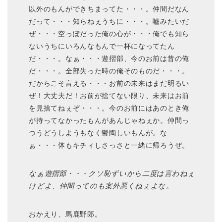
以外のもんができちまってた・・・。仲間だなん
だって・・・知らねぇうちに・・・。嘘みたいだ
ぜ・・・空っぽだった俺の心が・・・俺でも知ら
ないうちにいろんなもんで一杯になってたん
だ・・・。なぁ・・・遊摺部、今のお前は昔の俺
だ・・・。全部失った時の俺そのものだ・・・。
だからこそ言える・・・お前の未来はまだ明るい
ぜ！大丈夫だ！お前が捨てない限り、未来はお前
を見捨てねぇぞ・・・。今のお前にはあのとき俺
が持ってなかったもんがあんじゃねぇか。仲間っ
つうどうしようもなく鬱陶しいもんが。な
ぁ・・・体もキチィしさっさと一緒に帰ろうぜ。
なぁ遊摺部・・・クソ恥ずいから二度は言わねぇ
けどよ、仲間ってのも案外悪くねぇよな。
おかえり、馬鹿野郎。