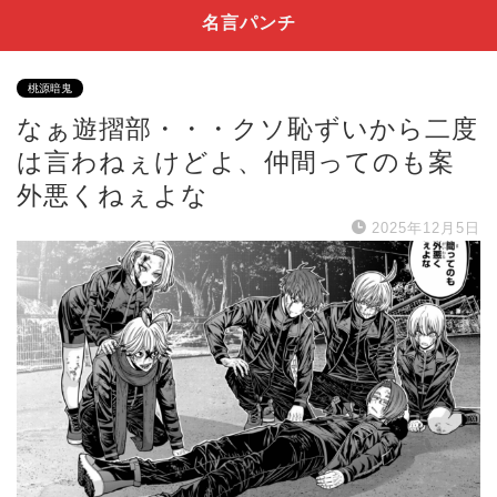
名言パンチ
桃源暗鬼
なぁ遊摺部・・・クソ恥ずいから二度
は言わねぇけどよ、仲間ってのも案
外悪くねぇよな
2025年12月5日