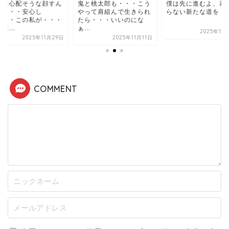
んな心配そうな顔すん
鬼と桃太郎も・・・こう
僕は先に進むよ、君
よ・・・安心し
やって肩組んで生きられ
らない新たな道を
・・・この私が・・・
たら・・・いいのにな
世...
ぁ...
2025年11
2025年11月29日
2025年11月11日
COMMENT