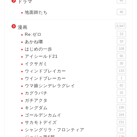
40
ドラマ
地面師たち
40
6,947
漫画
Re:ゼロ
23
あかね囃
33
はじめの一歩
108
アイシールド21
95
イクサガミ
30
ウィンドブレイカー
133
ウインドブレーカー
1
ウマ娘シンデレラグレイ
82
カグラバチ
25
ガチアクタ
3
キングダム
190
ゴールデンカムイ
164
サカモトデイズ
231
シャングリラ・フロンティア
16
129