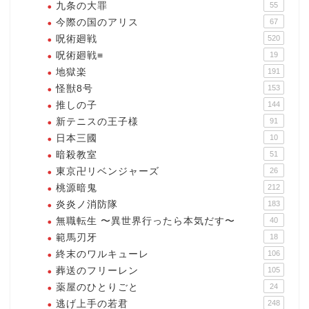
九条の大罪
55
今際の国のアリス
67
呪術廻戦
520
呪術廻戦≡
19
地獄楽
191
怪獣8号
153
推しの子
144
新テニスの王子様
91
日本三國
10
暗殺教室
51
東京卍リベンジャーズ
26
桃源暗鬼
212
炎炎ノ消防隊
183
無職転生 〜異世界行ったら本気だす〜
40
範馬刃牙
18
終末のワルキューレ
106
葬送のフリーレン
105
薬屋のひとりごと
24
逃げ上手の若君
248