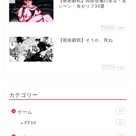
9
【呪術廻戦】両面宿儺の名言・名
シーン・名セリフ33選
35800
view
10
【呪術廻戦】そうか、死ね
33076
view
カテゴリー
12
ゲーム
FF10
12