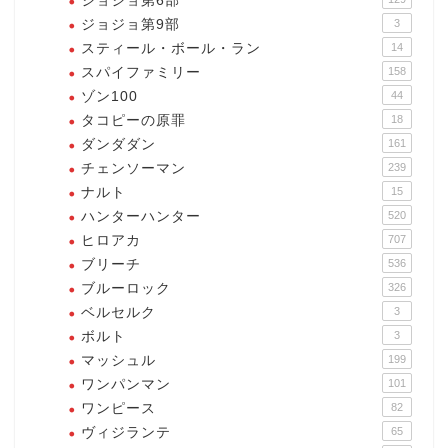
ジョジョ第6部
ジョジョ第9部
3
スティール・ボール・ラン
14
スパイファミリー
158
ゾン100
44
タコピーの原罪
18
ダンダダン
161
チェンソーマン
239
ナルト
15
ハンターハンター
520
ヒロアカ
707
ブリーチ
536
ブルーロック
326
ベルセルク
3
ボルト
3
マッシュル
199
ワンパンマン
101
ワンピース
82
ヴィジランテ
65