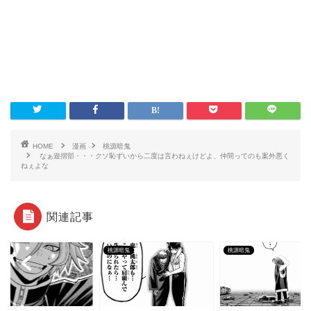
HOME
漫画
桃源暗鬼
なぁ遊摺部・・・クソ恥ずいから二度は言わねぇけどよ、仲間ってのも案外悪く
ねぇよな
関連記事
暗鬼
桃源暗鬼
桃源暗鬼