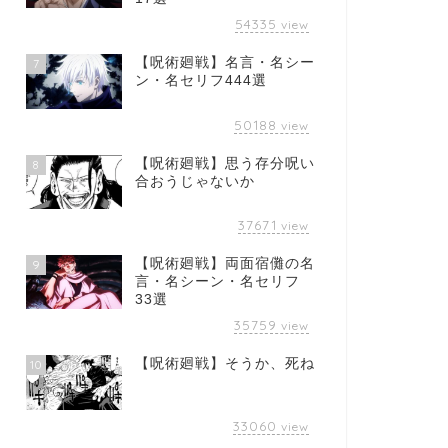
54335
view
【呪術廻戦】名言・名シー
7
ン・名セリフ444選
50188
view
【呪術廻戦】思う存分呪い
8
合おうじゃないか
37671
view
【呪術廻戦】両面宿儺の名
9
言・名シーン・名セリフ
33選
35759
view
【呪術廻戦】そうか、死ね
10
33060
view