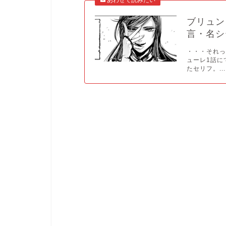
ブリュン
言・名シ
・・・それっ
ューレ1話に
たセリフ。...