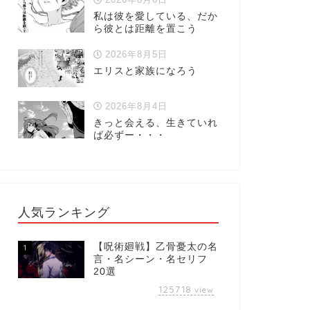
私は彼を愛している、だか
ら彼とは距離を置こう
2026年8月5日
エリスと家族になろう
2026年8月4日
きっと会える、生きていれ
ば必ずー・・・
人気ランキング
【呪術廻戦】乙骨憂太の名
1
言・名シーン・名セリフ
20選
125718
view