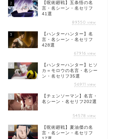
【呪術廻戦】五条悟の名
2
言・名シーン・名セリフ
41選
89350
view
【ハンターハンター】名
3
言・名シーン・名セリフ
428選
67916
view
【ハンターハンター】ヒソ
4
カ＝モロウの名言・名シー
ン・名セリフ35選
56911
view
【チェンソーマン】名言・
5
名シーン・名セリフ202選
54578
view
【呪術廻戦】夏油傑の名
6
言・名シーン・名セリフ
17選