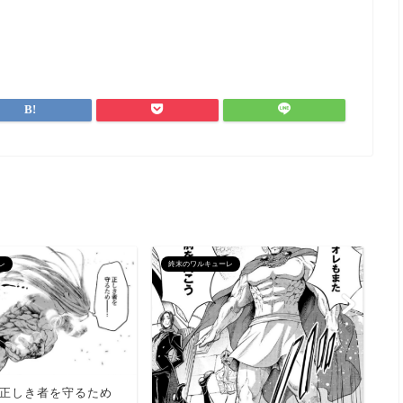
レ
終末のワルキューレ
終
い
正しき者を守るため
が