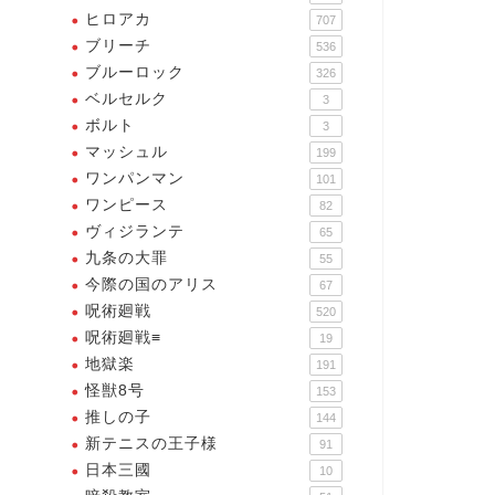
ヒロアカ
707
ブリーチ
536
ブルーロック
326
ベルセルク
3
ボルト
3
マッシュル
199
ワンパンマン
101
ワンピース
82
ヴィジランテ
65
九条の大罪
55
今際の国のアリス
67
呪術廻戦
520
末のワルキューレ
終末のワルキューレ
呪術廻戦≡
19
地獄楽
191
怪獣8号
153
推しの子
144
新テニスの王子様
91
日本三國
つもいつも・・・ボクだけ
10
私は・・・正しき者を守るため
・・・不幸だ・・・ど畜