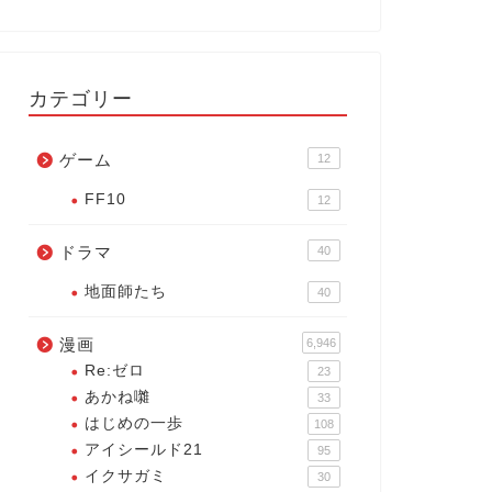
カテゴリー
ゲーム
12
FF10
12
ドラマ
40
地面師たち
40
漫画
6,946
Re:ゼロ
23
あかね囃
33
はじめの一歩
108
アイシールド21
95
イクサガミ
30