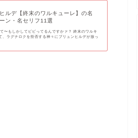
ヒルデ【終末のワルキューレ】の名
ーン・名セリフ11選
て〜もしかしてビビってるんですかァ？ 終末のワルキ
て、ラグナロクを拒否する神々にブリュンヒルデが放っ