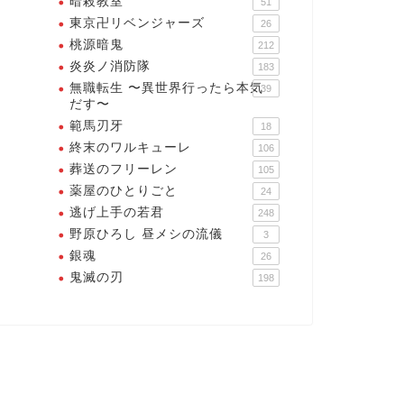
暗殺教室
51
ー・・・神に堕ちよう
！！
東京卍リベンジャーズ
26
2025年12月27日
2025年12月19
桃源暗鬼
212
炎炎ノ消防隊
183
無職転生 〜異世界行ったら本気
39
だす〜
範馬刃牙
18
終末のワルキューレ
106
葬送のフリーレン
105
薬屋のひとりごと
24
逃げ上手の若君
248
野原ひろし 昼メシの流儀
3
銀魂
26
鬼滅の刃
198