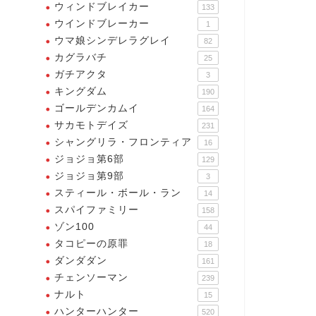
ウィンドブレイカー
133
ウインドブレーカー
1
ウマ娘シンデレラグレイ
82
カグラバチ
25
ガチアクタ
3
キングダム
190
ゴールデンカムイ
164
サカモトデイズ
231
シャングリラ・フロンティア
16
ジョジョ第6部
129
ジョジョ第9部
3
スティール・ボール・ラン
14
スパイファミリー
158
ゾン100
44
タコピーの原罪
18
ダンダダン
161
チェンソーマン
239
ナルト
15
ハンターハンター
520