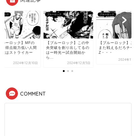
ーロック
ブルーロック
ブルーロック
ブルーロック】MFの
【ブルーロック】この中
【ブルーロック】こ
より得点能力低い人間
央突破を創り出してるの
また戦えるだろチー
、俺はストライカー
はー時光ー試合開始か
Z・・・
.
ら...
2024年11
2024年12月10日
2024年12月5日
COMMENT