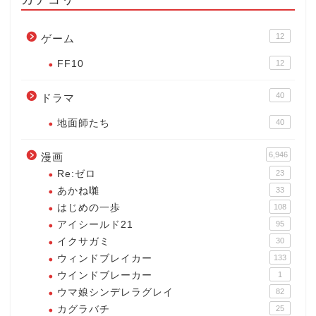
12
ゲーム
FF10
12
40
ドラマ
地面師たち
40
6,946
漫画
Re:ゼロ
23
あかね囃
33
はじめの一歩
108
アイシールド21
95
イクサガミ
30
ウィンドブレイカー
133
ウインドブレーカー
1
ウマ娘シンデレラグレイ
82
カグラバチ
25