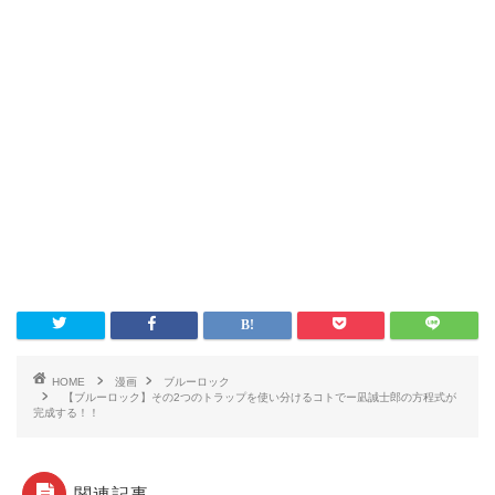
HOME
漫画
ブルーロック
【ブルーロック】その2つのトラップを使い分けるコトでー凪誠士郎の方程式が
完成する！！
関連記事