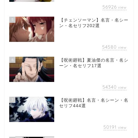
56926
view
5
【チェンソーマン】名言・名シー
ン・名セリフ202選
54580
view
6
【呪術廻戦】夏油傑の名言・名シ
ーン・名セリフ17選
54340
view
7
【呪術廻戦】名言・名シーン・名
セリフ444選
50191
view