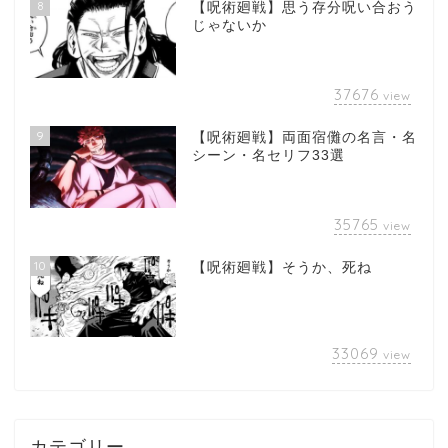
8
【呪術廻戦】思う存分呪い合おう
じゃないか
37676
view
9
【呪術廻戦】両面宿儺の名言・名
シーン・名セリフ33選
35765
view
10
【呪術廻戦】そうか、死ね
33069
view
カテゴリー