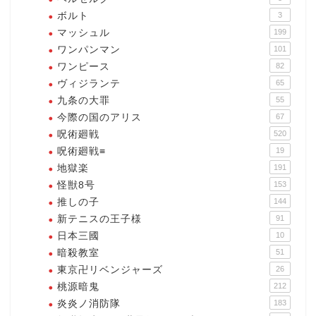
ボルト
3
マッシュル
199
ワンパンマン
101
ワンピース
82
ヴィジランテ
65
九条の大罪
55
今際の国のアリス
67
呪術廻戦
520
呪術廻戦≡
19
地獄楽
191
怪獣8号
153
推しの子
144
新テニスの王子様
91
日本三國
10
暗殺教室
51
東京卍リベンジャーズ
26
桃源暗鬼
212
炎炎ノ消防隊
183