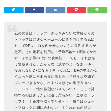
凪の武器はトラップ！さっきみたいな背後からの
トラップは普通ならーゴールに背を向けてる凪に
対してDFは、前を向かせないように接近するのが
定石。その定石を利用して予測不能の1接蹴でかわ
す、それが凪の1対1の攻略法！！でも、それはも
う警戒された。だから次は成早のようなあーゆー
接近しないDFになる！そうなれば、DFの重圧がな
くなった凪は自由自在に前を向いて好きな空間で
プレーできるから、出すパスはその進行方向へ
ー。シュート性の強烈なパスでいい！！ここで発
揮するのはさっきとは違う柔らかいー全吸収トラ
ップ！！！距離を取ってた分・・・成早はシュー
トブロックに間に合わない！！これが凪の能力