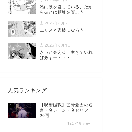
私は彼を愛している、だか
ら彼とは距離を置こう
2026年8月5日
エリスと家族になろう
2026年8月4日
きっと会える、生きていれ
ば必ずー・・・
人気ランキング
【呪術廻戦】乙骨憂太の名
1
言・名シーン・名セリフ
20選
125718
view