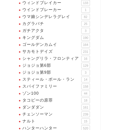
ウィンドブレイカー
133
ウインドブレーカー
1
ウマ娘シンデレラグレイ
82
カグラバチ
25
ガチアクタ
3
キングダム
190
ゴールデンカムイ
164
サカモトデイズ
231
シャングリラ・フロンティア
16
ジョジョ第6部
129
ジョジョ第9部
3
スティール・ボール・ラン
14
スパイファミリー
158
ゾン100
44
タコピーの原罪
18
ダンダダン
161
チェンソーマン
239
ナルト
15
ハンターハンター
520