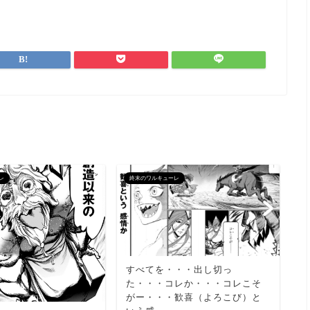
レ
終末のワルキューレ
終
すべてを・・・出し切っ
あ
た・・・コレか・・・コレこそ
よ
がー・・・歓喜（よろこび）と
よ