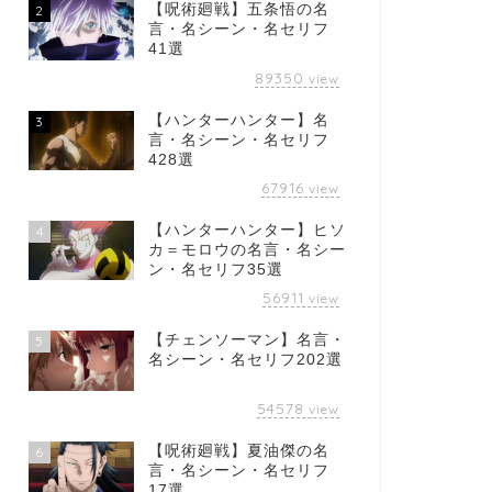
【呪術廻戦】五条悟の名
2
言・名シーン・名セリフ
41選
89350
view
【ハンターハンター】名
3
言・名シーン・名セリフ
428選
67916
view
【ハンターハンター】ヒソ
4
カ＝モロウの名言・名シー
ン・名セリフ35選
56911
view
【チェンソーマン】名言・
5
名シーン・名セリフ202選
54578
view
【呪術廻戦】夏油傑の名
6
言・名シーン・名セリフ
17選