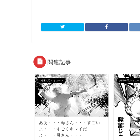
関連記事
終末のワルキューレ
終末のワルキュー
切っ
ああ・・・母さん・・・すごい
・コレこそ
よ・・・すごくキレイだ
ろこび）と
よ・・・母さん・・・