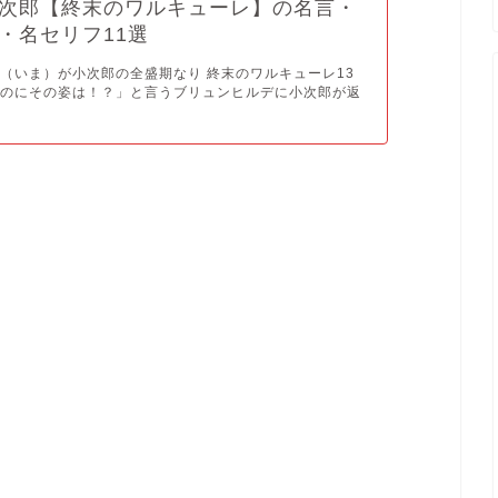
次郎【終末のワルキューレ】の名言・
・名セリフ11選
（いま）が小次郎の全盛期なり 終末のワルキューレ13
なのにその姿は！？」と言うブリュンヒルデに小次郎が返