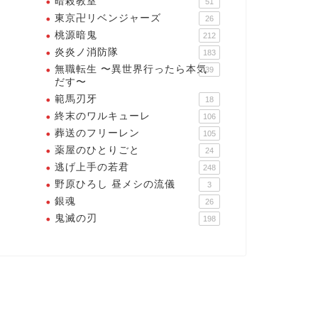
暗殺教室
51
ゼウス【終末のワルキューレ】
2025年12月19日
東京卍リベンジャーズ
26
の名言・名シーン・名セリフ7選
桃源暗鬼
212
2025年12月13
炎炎ノ消防隊
183
無職転生 〜異世界行ったら本気
39
だす〜
範馬刃牙
18
終末のワルキューレ
106
葬送のフリーレン
105
薬屋のひとりごと
24
逃げ上手の若君
248
野原ひろし 昼メシの流儀
3
銀魂
26
鬼滅の刃
198