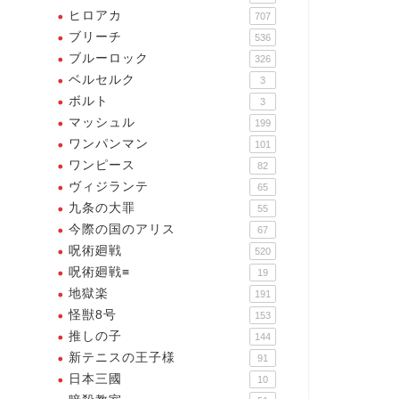
ヒロアカ
707
ブリーチ
536
ブルーロック
326
ベルセルク
3
ボルト
3
マッシュル
199
ワンパンマン
101
ワンピース
82
ヴィジランテ
65
九条の大罪
55
今際の国のアリス
67
末のワルキューレ
終末のワルキューレ
呪術廻戦
520
呪術廻戦≡
19
地獄楽
191
怪獣8号
153
推しの子
144
あ・・・母さん・・・すごい
新テニスの王子様
91
・・・すごくキレイだ
日本三國
10
・・・母さん・・・