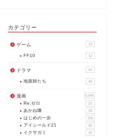
カテゴリー
ゲーム
12
FF10
12
ドラマ
40
地面師たち
40
漫画
6,946
Re:ゼロ
23
あかね囃
33
はじめの一歩
108
アイシールド21
95
イクサガミ
30