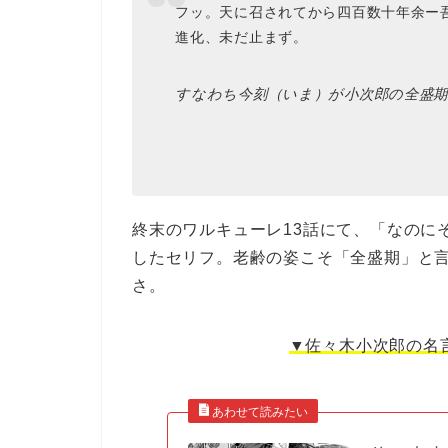
フッ。天に召されてから四百数十年余ー
進化、未だ止まず。
すなわち今刻（いま）が小次郎の全盛
終末のワルキューレ13話にて、「なのに
したセリフ。老齢の姿こそ「全盛期」と
さ。
▼佐々木小次郎の名