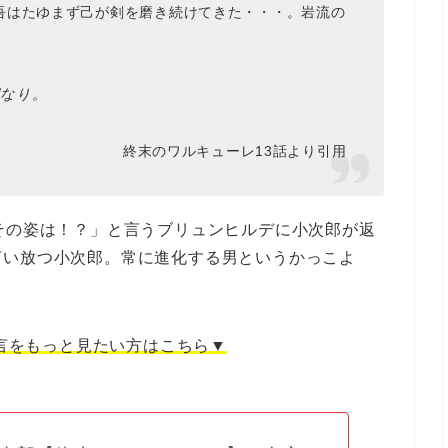
吾はたゆまず己が剣を磨き続けてきた・・・。岩流の
期なり。
終末のワルキューレ13話より引用
その姿は！？」と言うブリュンヒルデに小次郎が返
言い放つ小次郎。常に進化する男というかっこよ
言をもっと見たい方はこちら▼