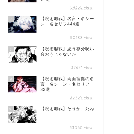
54335
view
【呪術廻戦】名言・名シー
7
ン・名セリフ444選
50188
view
【呪術廻戦】思う存分呪い
8
合おうじゃないか
37671
view
【呪術廻戦】両面宿儺の名
9
言・名シーン・名セリフ
33選
35759
view
【呪術廻戦】そうか、死ね
10
33060
view