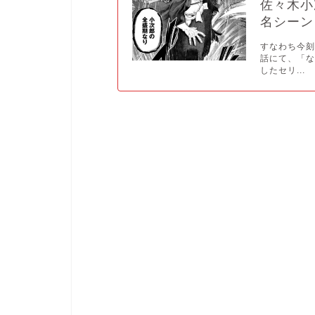
佐々木小
名シーン
すなわち今刻
話にて、「
したセリ...