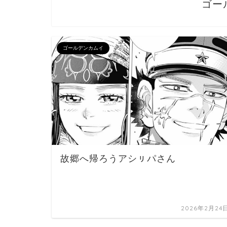
ゴー
ゴールデンカムイ
故郷へ帰ろうアシㇼパさん
2026年2月24