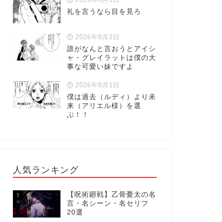
礼を言うなら目を見ろ
2026年8月2日
誰がなんと言おうとアイシ
ャ・グレイラットは僕の大
事な可愛い妹ですよ
2026年8月1日
僕は過去（ルディ）より未
来（アリエル様）を選
ぶ！！
人気ランキング
【呪術廻戦】乙骨憂太の名
1
言・名シーン・名セリフ
20選