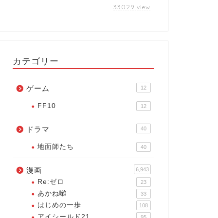
33029
view
カテゴリー
ゲーム
12
FF10
12
ドラマ
40
地面師たち
40
漫画
6,943
Re:ゼロ
23
あかね囃
33
はじめの一歩
108
アイシールド21
95