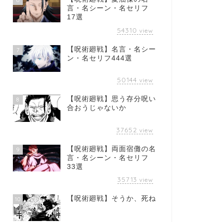
言・名シーン・名セリフ
17選
54310
view
【呪術廻戦】名言・名シー
7
ン・名セリフ444選
50144
view
【呪術廻戦】思う存分呪い
8
合おうじゃないか
37652
view
【呪術廻戦】両面宿儺の名
9
言・名シーン・名セリフ
33選
35713
view
【呪術廻戦】そうか、死ね
10