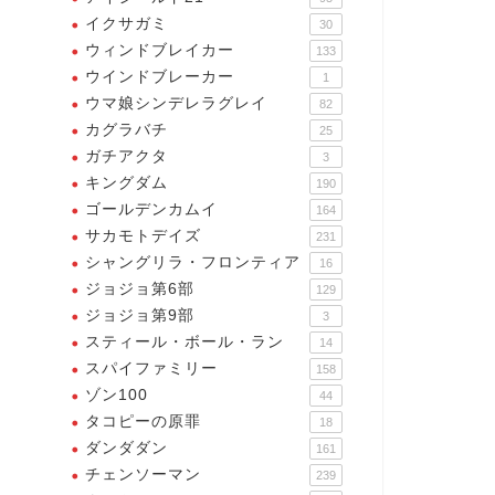
イクサガミ
30
ウィンドブレイカー
133
ウインドブレーカー
1
ウマ娘シンデレラグレイ
82
カグラバチ
25
ガチアクタ
3
キングダム
190
ゴールデンカムイ
164
サカモトデイズ
231
シャングリラ・フロンティア
16
ジョジョ第6部
129
ジョジョ第9部
3
スティール・ボール・ラン
14
スパイファミリー
158
ゾン100
44
タコピーの原罪
18
ダンダダン
161
チェンソーマン
239