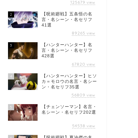
125679
view
【呪術廻戦】五条悟の名
2
言・名シーン・名セリフ
41選
89265
view
【ハンターハンター】名
3
言・名シーン・名セリフ
428選
67820
view
【ハンターハンター】ヒソ
4
カ＝モロウの名言・名シー
ン・名セリフ35選
56809
view
【チェンソーマン】名言・
5
名シーン・名セリフ202選
54538
view
【呪術廻戦】夏油傑の名
6