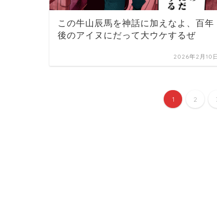
この牛山辰馬を神話に加えなよ、百年
後のアイヌにだって大ウケするぜ
2026年2月10
1
2