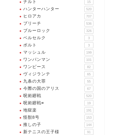
ナルト
15
ハンターハンター
520
ヒロアカ
707
ブリーチ
536
ブルーロック
326
ベルセルク
3
ボルト
3
マッシュル
199
ワンパンマン
101
ワンピース
82
ヴィジランテ
65
九条の大罪
55
今際の国のアリス
67
呪術廻戦
520
呪術廻戦≡
19
地獄楽
191
怪獣8号
153
推しの子
144
新テニスの王子様
91