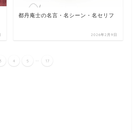
都丹庵士の名言・名シーン・名セリフ
日
2026年2月9日
...
3
4
5
17