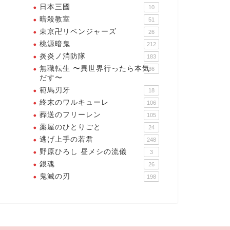
日本三國
10
暗殺教室
51
東京卍リベンジャーズ
26
桃源暗鬼
212
炎炎ノ消防隊
183
無職転生 〜異世界行ったら本気
36
だす〜
範馬刃牙
18
終末のワルキューレ
106
葬送のフリーレン
105
薬屋のひとりごと
24
逃げ上手の若君
248
野原ひろし 昼メシの流儀
3
銀魂
26
鬼滅の刃
198