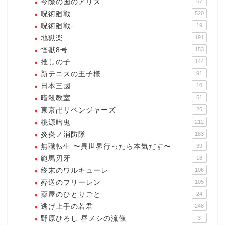
今際の国のアリス
67
呪術廻戦
520
呪術廻戦≡
19
地獄楽
191
怪獣8号
153
推しの子
144
新テニスの王子様
91
日本三國
10
暗殺教室
51
東京卍リベンジャーズ
26
桃源暗鬼
212
炎炎ノ消防隊
183
無職転生 〜異世界行ったら本気だす〜
39
範馬刃牙
18
終末のワルキューレ
106
葬送のフリーレン
105
薬屋のひとりごと
24
逃げ上手の若君
248
野原ひろし 昼メシの流儀
3