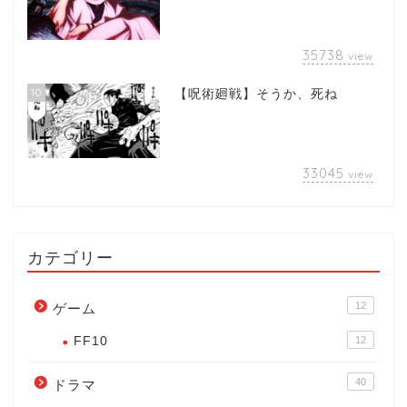
35738
view
10
【呪術廻戦】そうか、死ね
33045
view
カテゴリー
12
ゲーム
FF10
12
40
ドラマ