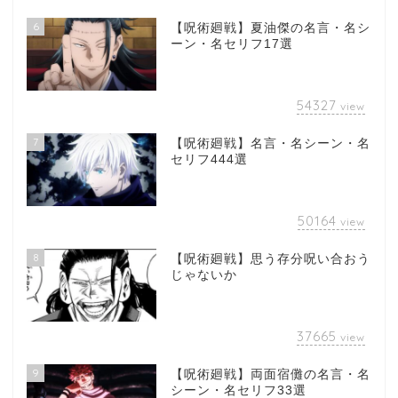
6
【呪術廻戦】夏油傑の名言・名シ
ーン・名セリフ17選
54327
view
7
【呪術廻戦】名言・名シーン・名
セリフ444選
50164
view
8
【呪術廻戦】思う存分呪い合おう
じゃないか
37665
view
9
【呪術廻戦】両面宿儺の名言・名
シーン・名セリフ33選