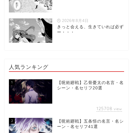
2026年8月4日
きっと会える、生きていれば必ず
ー・・・
人気ランキング
1
【呪術廻戦】乙骨憂太の名言・名
シーン・名セリフ20選
125708
view
2
【呪術廻戦】五条悟の名言・名シ
ーン・名セリフ41選