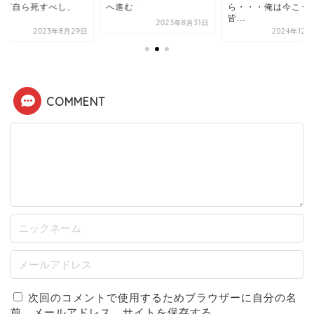
れば自ら死すべし、
へ進む
ら・・・俺は今こう
.
皆...
2023年8月31日
2023年8月29日
2024年12
COMMENT
次回のコメントで使用するためブラウザーに自分の名
前、メールアドレス、サイトを保存する。