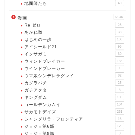
地面師たち
40
6,946
漫画
Re:ゼロ
23
あかね囃
33
はじめの一歩
108
アイシールド21
95
イクサガミ
30
ウィンドブレイカー
133
ウインドブレーカー
1
ウマ娘シンデレラグレイ
82
カグラバチ
25
ガチアクタ
3
キングダム
190
ゴールデンカムイ
164
サカモトデイズ
231
シャングリラ・フロンティア
16
ジョジョ第6部
129
ジョジョ第9部
3