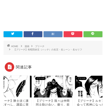
HOME
漫画
ブリーチ
【ブリーチ】有昭田鉢玄（ハッチ）の名言・名シーン・名セリフ
関連記事
ーチ
ブリーチ
ブリーチ
ブリーチ】隊士須く護
【ブリーチ】我々は仲間
【ブリーチ】ルキア
に死すべし、護廷に害
同士助け合い、蘇り、前
会って死神になった