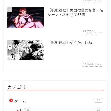
9
【呪術廻戦】両面宿儺の名言・名
シーン・名セリフ33選
35730
view
10
【呪術廻戦】そうか、死ね
33044
view
カテゴリー
12
ゲーム
FF10
12