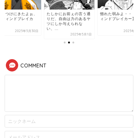
しかにお前ぇの言う通
惚れた弱みよ・・・【ウ
かっこつけにきたよ
だ、自由は力のあるヤ
ィンドブレイカー】
桜【ウィンドブレイ
にしか与えられな
ー】
...
2025年6月9日
2025年5
2025年5月1日
COMMENT