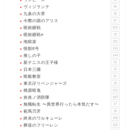
ヴィジランテ
65
九条の大罪
55
今際の国のアリス
67
呪術廻戦
520
呪術廻戦≡
19
地獄楽
191
怪獣8号
153
推しの子
144
新テニスの王子様
91
日本三國
10
暗殺教室
51
東京卍リベンジャーズ
26
桃源暗鬼
212
炎炎ノ消防隊
183
無職転生 〜異世界行ったら本気だす〜
37
範馬刃牙
18
終末のワルキューレ
106
葬送のフリーレン
105