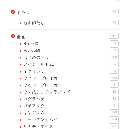
40
ドラマ
地面師たち
40
6,944
漫画
Re:ゼロ
23
あかね囃
33
はじめの一歩
108
アイシールド21
95
イクサガミ
30
ウィンドブレイカー
133
ウインドブレーカー
1
ウマ娘シンデレラグレイ
82
カグラバチ
25
ガチアクタ
3
キングダム
190
ゴールデンカムイ
164
サカモトデイズ
231