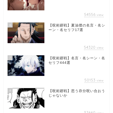
54556
view
6
【呪術廻戦】夏油傑の名言・名シ
ーン・名セリフ17選
54320
view
7
【呪術廻戦】名言・名シーン・名
セリフ444選
50153
view
8
【呪術廻戦】思う存分呪い合おう
じゃないか
37660
view